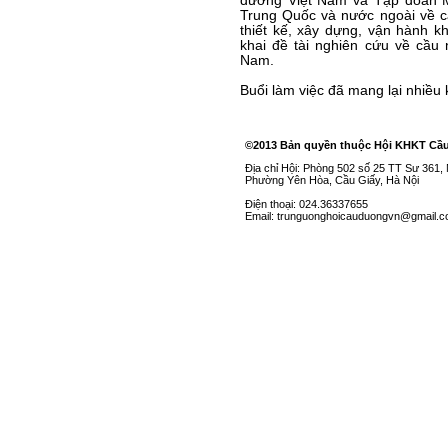
đường Việt Nam và Tập đoàn M
Trung Quốc và nước ngoài về c
thiết kế, xây dựng, vận hành k
khai đề tài nghiên cứu về cầu
Nam.
Buổi làm việc đã mang lại nhiều 
©2013 Bản quyền thuộc Hội KHKT Cầ
Địa chỉ Hội: Phòng 502 số 25 TT Sư 361
Phường Yên Hòa, Cầu Giấy, Hà Nội
Điện thoại: 024.36337655
Email: trunguonghoicauduongvn@gmail.