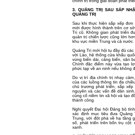
chính trị trong giai đoạn phát tri
3. QUẢNG TRỊ SAU SÁP NH
QUẢNG TRỊ
Sau khi thực hiện sắp xếp đơn 
mới được hình thành trên cơ s
Trị cũ. Không gian phát triển 
quản trị chiến lược cũng lớn hơn
khu vực miền Trung và cả nước.
Quảng Trị mới hội tụ đầy đủ các 
với Lào, hệ thống cửa khẩu quốc
vùng biển dài, cảng biển, sân 
Chính đặc điểm này vừa tạo lợi 
phức tạp về an ninh nếu không đư
Do vị trí địa chính trị nhạy cả
của các luồng thông tin đa chiều
chủ trương phát triển, sắp xếp 
nguyên và các vấn đề dân sinh.
củng cố niềm tin xã hội và tạo đ
thành công.
Nghị quyết Đại hội Đảng bộ tỉn
xác định mục tiêu đưa Quảng T
Trung, với đột phá về hạ tầng 
số, phát triển trên bốn trụ cột:
xanh.