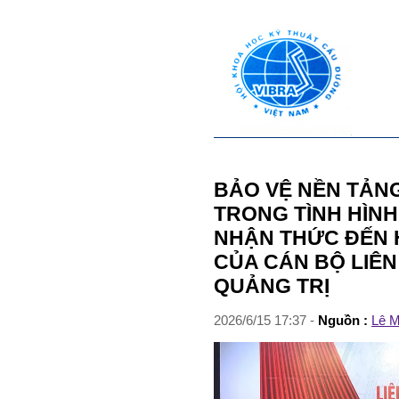
BẢO VỆ NỀN TẢN
TRONG TÌNH HÌNH
NHẬN THỨC ĐẾN 
CỦA CÁN BỘ LIÊN
QUẢNG TRỊ
2026
/
6
/
15
17
:
37
-
Nguồn :
Lê M