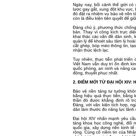
Ngày nay, bối cảnh thế giới có
lược gay gắt, xung đột khu vực, 
đó đặt ra nhiệm vụ bảo vệ nền tả
còn là điều kiện tiên quyết để gi
Đáng chú ý, phương thức chống 
bản. Thay vì công kích trực diệ
khai thác các vấn đề dân sinh, 
quản lý để khoét sâu tâm lý hoà
cắt ghép, bóp méo thông tin, tạ
nhận thức lệch lạc.
Tuy nhiên, thực tiễn phát triển
Việt Nam vẫn duy trì ổn định ki
quốc phòng, an ninh và nâng cao
động, thuyết phục nhất.
2. ĐIỂM MỚI TỪ ĐẠI HỘI XIV
Bảo vệ nền tảng tư tưởng khôn
bằng hiệu quả thực tiễn, bằng 
thần đó được khẳng định rõ tr
Đảng, với văn kiện tích hợp, ng
dân làm thước đo năng lực lãnh đ
Đại hội XIV nhấn mạnh yêu cầu
tảng khoa học công nghệ, đổi m
quốc gia, xây dựng nền kinh tế 
rộng. Củng cố niềm tin của Nhâ