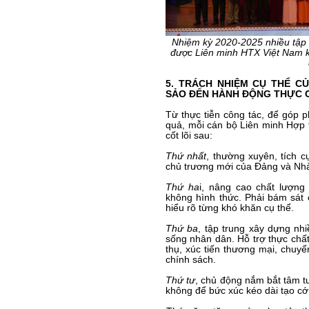
Nhiệm kỳ 2020-2025 nhiều tập 
được Liên minh HTX Việt Nam kh
5. TRÁCH NHIỆM CỤ THỂ C
SẢO ĐẾN HÀNH ĐỘNG THỰC 
Từ thực tiễn công tác, để góp 
quả, mỗi cán bộ Liên minh Hợp 
cốt lõi sau:
Thứ nhất
, thường xuyên, tích c
chủ trương mới của Đảng và Nhà 
Thứ ha
i, nâng cao chất lượng
không hình thức. Phải bám sát 
hiểu rõ từng khó khăn cụ thể.
Thứ ba
, tập trung xây dựng nh
sống nhân dân. Hỗ trợ thực chất
thụ, xúc tiến thương mại, chuyển
chính sách.
Thứ tư
, chủ động nắm bắt tâm tư
không để bức xúc kéo dài tạo cớ