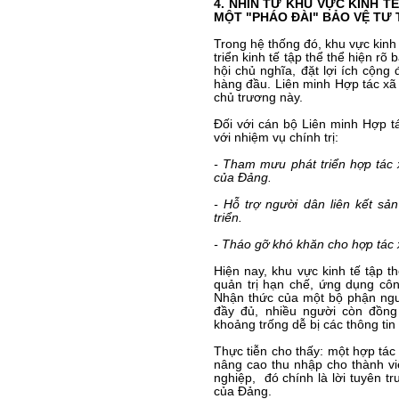
4. NHÌN TỪ KHU VỰC KINH T
MỘT "PHÁO ĐÀI" BẢO VỆ TƯ
Trong hệ thống đó, khu vực kinh t
triển kinh tế tập thể thể hiện rõ
hội chủ nghĩa, đặt lợi ích cộng 
hàng đầu. Liên minh Hợp tác xã 
chủ trương này.
Đối với cán bộ Liên minh Hợp t
với nhiệm vụ chính trị:
- Tham mưu phát triển hợp tác 
của Đảng.
- Hỗ trợ người dân liên kết sả
triển.
- Tháo gỡ khó khăn cho hợp tác x
Hiện nay, khu vực kinh tế tập 
quản trị hạn chế, ứng dụng cô
Nhận thức của một bộ phận ngư
đầy đủ, nhiều người còn đồng
khoảng trống dễ bị các thông tin
Thực tiễn cho thấy: một hợp tác 
nâng cao thu nhập cho thành viê
nghiệp, đó chính là lời tuyên 
của Đảng.