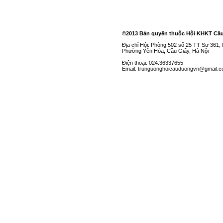
©2013 Bản quyền thuộc Hội KHKT Cầ
Địa chỉ Hội: Phòng 502 số 25 TT Sư 361
Phường Yên Hòa, Cầu Giấy, Hà Nội
Điện thoại: 024.36337655
Email: trunguonghoicauduongvn@gmail.