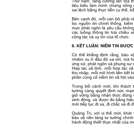
Thứ năm
, tăng cường lan tỏa t
tiêu biểu làm minh chứng sống 
sai lệch bằng thực tiễn cụ thể, b
Bên cạnh đó, mỗi cán bộ phải r
lọc nguồn tin chính thống, kiểm
mực phát ngôn là yêu cầu không 
các luồng thông tin trái chiều
công tác và uy tín của tổ chức.
6. KẾT LUẬN: NIỀM TIN ĐƯỢ
Có thể khẳng định rằng, bảo v
nhiệm vụ ở đâu đó xa vời, mà hi
ứng xử, phát ngôn và phụng sự 
Hợp tác xã tỉnh, mỗi hợp tác xã
thu nhập, mỗi mô hình liên kết 
phần củng cố niềm tin xã hội vào
Trong bối cảnh mới, khi thách
tưởng càng quyết định sức mạnh
giữ vững bằng nhận thức đúng 
sinh động, và được đo bằng hiệu
mới tiếp tục đi xa, đi chắc và đi
Quảng Trị, với vị thế mới, khá
bảo vệ nền tảng tư tưởng chính l
hành động thiết thực nhất của mỗ