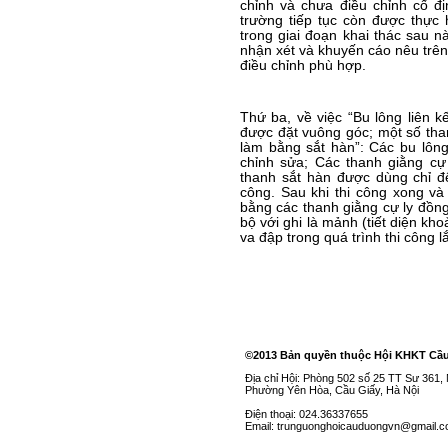
chỉnh và chưa điều chỉnh cố đị
trường tiếp tục còn được thực h
trong giai đoạn khai thác sau 
nhận xét và khuyến cáo nêu trê
điều chỉnh phù hợp.
Thứ ba, về việc “Bu lông liên kế
được đặt vuông góc; một số than
làm bằng sắt hàn”: Các bu lôn
chỉnh sửa; Các thanh giằng cự
thanh sắt hàn được dùng chỉ để 
công. Sau khi thi công xong và c
bằng các thanh giằng cự ly đồng
bộ với ghi là mảnh (tiết diện kh
va đập trong quá trình thi công l
©2013 Bản quyền thuộc Hội KHKT Cầ
Địa chỉ Hội: Phòng 502 số 25 TT Sư 361
Phường Yên Hòa, Cầu Giấy, Hà Nội
Điện thoại: 024.36337655
Email: trunguonghoicauduongvn@gmail.