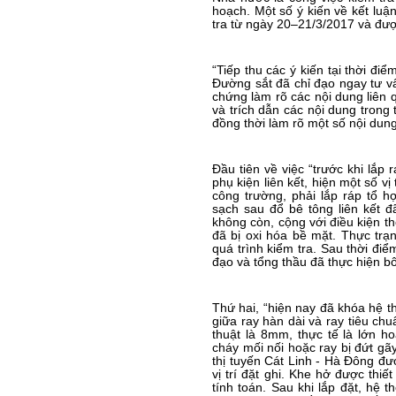
hoạch. Một số ý kiến về kết luậ
tra từ ngày 20–21/3/2017 và đư
“Tiếp thu các ý kiến tại thời đi
Đường sắt đã chỉ đạo ngay tư vấ
chứng làm rõ các nội dung liên 
và trích dẫn các nội dung trong
đồng thời làm rõ một số nội dung
Đầu tiên về việc “trước khi lắp
phụ kiện liên kết, hiện một số vị 
công trường, phải lắp ráp tổ 
sạch sau đổ bê tông liên kết 
không còn, cộng với điều kiện th
đã bị oxi hóa bề mặt. Thực trạ
quá trình kiểm tra. Sau thời điể
đạo và tổng thầu đã thực hiện bô
Thứ hai, “hiện nay đã khóa hệ th
giữa ray hàn dài và ray tiêu c
thuật là 8mm, thực tế là lớn 
cháy mối nối hoặc ray bị đứt gã
thị tuyến Cát Linh - Hà Đông đượ
vị trí đặt ghi. Khe hở được thi
tính toán. Sau khi lắp đặt, hệ 