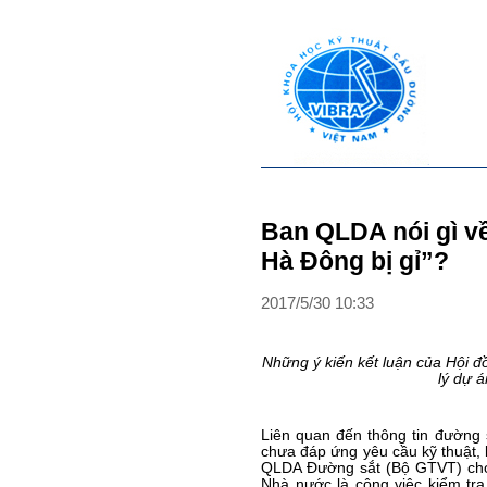
Ban QLDA nói gì về
Hà Đông bị gỉ”?
2017
/
5
/
30
10
:
33
Những ý kiến kết luận của Hội 
lý dự á
Liên quan đến thông tin đường s
chưa đáp ứng yêu cầu kỹ thuật, 
QLDA Đường sắt (Bộ GTVT) cho 
Nhà nước là công việc kiểm tra