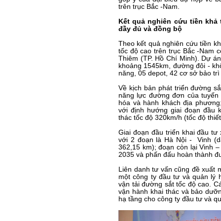
trên trục Bắc -Nam.
Kết quả nghiên cứu tiền khả
đầy đủ và đồng bộ
Theo kết quả nghiên cứu tiền k
tốc độ cao trên trục Bắc -Nam c
Thiêm (TP. Hồ Chí Minh). Dự án 
khoảng 1545km, đường đôi - kh
năng, 05 depot, 42 cơ sở bảo trì
Về kịch bản phát triển đường sắ
năng lực đường đơn của tuyến đ
hóa và hành khách địa phương;
với định hướng giai đoạn đầu k
thác tốc độ 320km/h (tốc độ thiế
Giai đoạn đầu triển khai đầu t
với 2 đoạn là Hà Nội - Vinh (
362,15 km); đoạn còn lại Vinh 
2035 và phấn đấu hoàn thành đư
Liên danh tư vấn cũng đề xuất m
một công ty đầu tư và quản lý 
vận tải đường sắt tốc độ cao. C
vận hành khai thác và bảo dưỡn
hạ tầng cho công ty đầu tư và qu