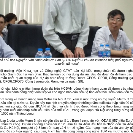
hó chủ tịch Nguyễn Văn Nhân cảm ơn Ban QLDA Tuyến 3 và đơn vị khách mời, phối hợp tro
chuyến dã ngoại
hội trường Viện Khoa học và Công nghệ GTVT các đại biểu trong đoàn đã được ngh
ancho Giám đốc Tư vấn phác thảo lại toàn bộ nội dung dự án. Sau đó đoàn đã đi thăm các 
 mấu chốt quan trọng của dự án như công trường Depot CPO5, CPO8, Công trường ga
, CPO6,CPO70, Công trường dốc Ramp và ga ngầm S9).
thời gian không nhiều nhưng đoàn đại biểu HCĐVN cùng khách tham quan đã được các nhà 
an điều hành nồng nhiệt đón tiếp và cho nghe báo cáo tiến độ tính đến thời điểm đoàn đến t
n 3 trong kế hoạch mạng lưới Metro Hà Nội được xem là một trong những tuyến Metro đượ
đầu tiên tại nước ta. Dự án này rục rịch chuyển động từ những năm cuối của thập niên 90 c
rước với sự giúp đỡ của JICA Nhật Bản, và chính thức được khởi công theo từng hạng m
 năm cuối của thập niên đầu tiên của thế kỉ 21, trong giai đoạn Hà Nội đang tưng bừng k
lễ 1000 năm Thăng Long.
đoạn 1 của tuyến Metro 3 này có vốn đầu tư là 1 tỉ Euro ( trong đó vốn ODA là 957 triệu Eur
 thầu thi công. Dự án có tổng chiều dài là 12,5 km từ địa điểm đầu tiên là Nhổn đến địa điể
 là Ga Hà Nội, trong đó có 8 km trên cao và 4 km đi ngầm. Các hạng mục của dự án này g
trong đó có 4 ga ngầm), cầu cạn, 4 km hầm thi công bằng công nghệ TBM và mương mở. M