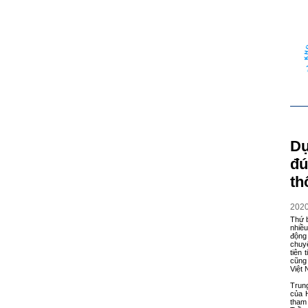
Dự
đú
th
202
Thứ 
nhiều
động
chuy
tiên 
cũng 
Việt
Trun
của 
tham