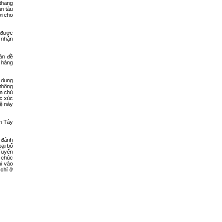
 thang
àn tàu
ời cho
h được
 nhận
án đề
i hàng
 dụng
thông
m chủ
c xúc
hệ này
ơn Tây
 đánh
ại bổ
Tuyến
 chúc
i vào
chỉ ở