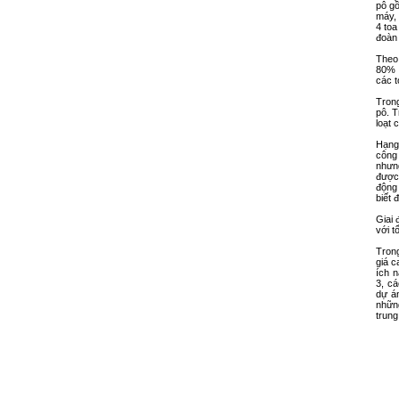
pô gồ
máy, 
4 toa
đoàn 
Theo 
80% 
các t
Tron
pô. T
loạt 
Hạng
công
nhưn
được
động 
biết 
Giai 
với t
Tron
giá 
ích 
3, c
dự á
nhữn
trung
C