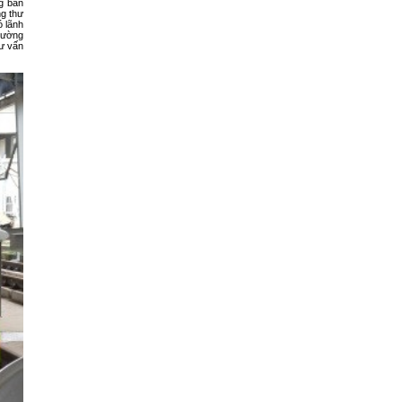
g ban
g thư
 lãnh
rường
ư vấn