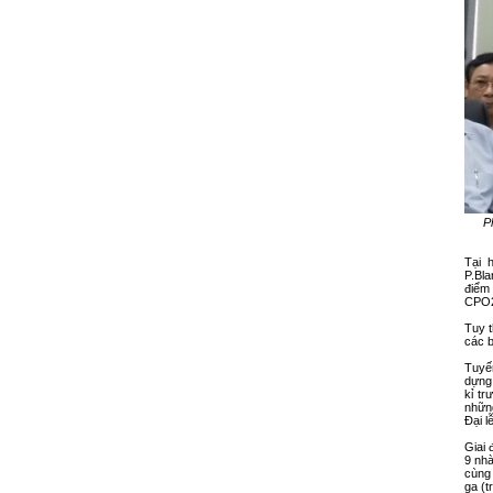
P
Tại 
P.Bl
điểm
CPO2
Tuy 
các b
Tuyế
dựng 
kỉ t
những
Đại 
Giai 
9 nhà
cùng
ga (