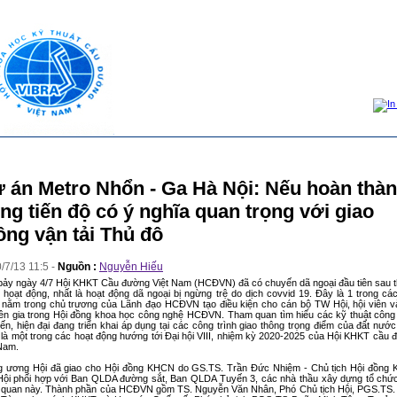
 án Metro Nhổn - Ga Hà Nội: Nếu hoàn thà
ng tiến độ có ý nghĩa quan trọng với giao
ông vận tải Thủ đô
0
/
7
/
13
11
:
5
-
Nguồn :
Nguyễn Hiếu
bảy ngày 4/7 Hội KHKT Cầu đường Việt Nam (HCĐVN) đã có chuyến dã ngoại đầu tiên sau th
 hoạt động, nhất là hoạt động dã ngoại bị ngừng trệ do dịch covvid 19. Đây là 1 trong cá
 nằm trong chủ trương của Lãnh đạo HCĐVN tạo điều kiện cho cán bộ TW Hội, hội viên v
ên gia trong Hội đồng khoa học công nghệ HCĐVN. Tham quan tìm hiểu các kỹ thuật công
tiến, hiện đại đang triển khai áp dụng tại các công trình giao thông trọng điểm của đất nướ
là một trong các hoạt động hướng tới Đại hội VIII, nhiệm kỳ 2020-2025 của Hội KHKT cầu
 Nam.
g ương Hội đã giao cho Hội đồng KHCN do GS.TS. Trần Đức Nhiệm - Chủ tịch Hội đồng
Hội phối hợp với Ban QLDA đường sắt, Ban QLDA Tuyến 3, các nhà thầu xây dựng tổ chức
 quan này. Thành phần của HCĐVN gồm TS. Nguyễn Văn Nhân, Phó Chủ tịch Hội, PGS.TS.