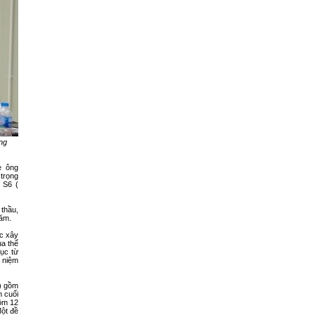
ng
e ông
trọng
 S6 (
thầu,
hăm.
c xây
ủa thế
ục từ
ỉ niệm
o) gồm
m cuối
ồm 12
ột đề