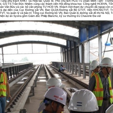
 Tùng phụ trách KHKT và Hợp tác Quốc tế, Phó chủ tịch PGS-TS Doãn Minh Tâm- Trưởn
, GS-TS Trần Đức Nhiệm cùng các thành viên Hội đồng khoa học Công nghệ HCĐVN, Tổn
oàn Văn Bửu và các bộ văn phòng TƯ HCĐ VN. Khách mời tham dự chuyến dã ngoại còn có
và đại diện của Cục Đường sắt VN, Ban QLDA Đường sắt Bộ GTVT, Viện KHCNGTVT, T
VT, Vụ quản lý và bảo trì Tổng cục Đường bộ VN, Ban Quản lý đường sắt đô thị Hà Nội, T
hiện dự án Systra gồm Giám đốc Philip Blancho, kỹ sư thường trú Chaverle Đa-vid