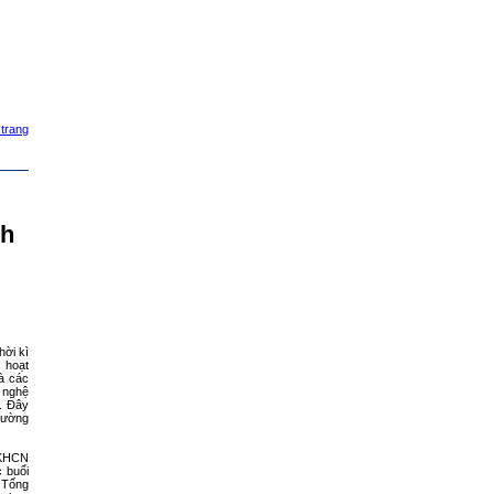
nh
ời kì
c hoạt
à các
 nghệ
c. Đây
 đường
 KHCN
 buổi
 Tống