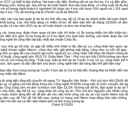
m OCC và thiết bị bảo dưỡng. Hai trạm cấp điện. Đường sắt và ray thứ ba. Cơ và điện gồm
thang cuốn, thông gió. Sau khi dự án hoàn thành đưa vào hoạt động có công suất tối đa đo
 với số lượng hành khách 6 người/m2 thì đoàn tàu 4 toa chở được 916 người và 1.155 ngư
tàu 5 toa .Tốc độ thương mại là 37km/h và tối đa 80km/h.
báo cáo của ban quản lý dự án thì tính đến nay tất cả 33 dự án thành phần đã hoàn thàn
khối lượng. Các nhà thầu đang có nhiều nỗ lực để đảm bảo tiến độ tháng 10/2020 sẽ đón
oa tầu và vào năm 2021 dự án sẽ hoàn thành và đưa vào khai thác
g các hạng mục đoàn tham quan và làm việc thì đoàn có ấn tượng nhiều khi đến thăm dự 
rên điện tích gồm 15 ha trong đó có 5 ha dành cho trạm bảo dưỡng, vận hành đoàn tầu vớ
công nghệ thi công hiện đại bậc nhất đạt chuẩn Châu Âu.
 mục nhà ga S9 mặc dù gặp rất nhiều khó khăn vì lần đầu kỹ sư, công nhân làm quen, áp
 nghệ khoan ngầm Sitizen, cũng như việc giải phóng mặt bằng, cũng như sự kết nối giao 
g nhờ sự giúp đỡ của chuyên gia nước ngoài kỹ sư, công nhân Việt Nam đã nhanh chóng là
 kĩ thuật, công nghệ mới. PGS.TS. Doãn Minh Tâm - Phó chủ tịch Hội CĐVN không nén đượ
chi xẻ với chúng tôi rằng: “Thật may mắn là nhờ dự án Tuyến 3 mà kỹ sư, công nhân thế 
được, làm quen và dần dần làm chủ được công nghệ hiện đại hàng đầu thế giới hiện nay”.
đoạn tiếp theo trong tương lai Tuyến 3 kéo dài từ Ga hà Nội đến Hoàng Mai và Nhổn đến S
ổng chiều dài 48km.
g lời phát biểu tổng kết chuyến dã ngoại TS. Nguyễn Văn Nhân - Phó chủ tịch Hội CĐVN đã
cao sự cố gắng của Hội đồng Khoa học Công nghệ HCĐVN trong việc tổ chức chuyến dã ngo
này. Ông cũng cảm ơn đơn vị khách mời, Ban QLDA Đường sắt đô thị, Ban quản lý dự án 
ác nhà thầu, tập thể kỹ sư, công nhân thi công dự án. Phó chủ tịch Nguyễn văn Nhân cũng
n hoàn thành đúng tiến độ để làm đà cho việc khởi công các dự án các tuyến Metro kéo dà
g năm sau để Thủ đô Hà Nội mau chóng có mạng lưới Metro hoạt động hữu hiệu không 
 tâm Hà Nội mà cả đến năm thành phố vệ tinh trong tương lại.
hèm 5/7/2020