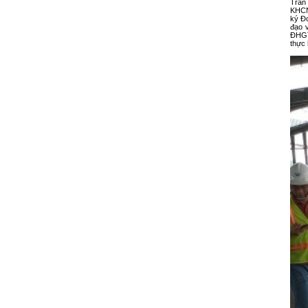
Trần
KHCN
ký Đ
đạo 
ĐHGT
thực 