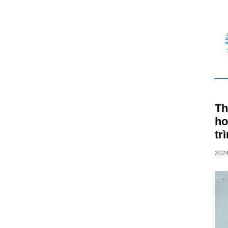
Th
ho
tr
202