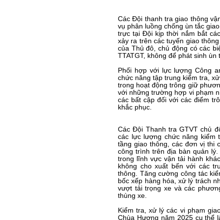
Các Đội thanh tra giao thông vận
vụ phân luồng chống ùn tắc gia
trực tại Đội kịp thời nắm bắt cá
xảy ra trên các tuyến giao thôn
của Thủ đô, chủ động có các b
TTATGT, không để phát sinh ùn t
Phối hợp với lực lượng Công a
chức năng tập trung kiểm tra, xử
trong hoạt động trông giữ phươn
với những trường hợp vi phạm nhi
các bất cập đối với các điểm tr
khắc phục.
Các Đội Thanh tra GTVT chủ độ
các lực lượng chức năng kiểm t
tầng giao thông, các đơn vị thi 
công trình trên địa bàn quản lý
trong lĩnh vực vận tải hành khá
không cho xuất bến với các tr
thông. Tăng cường công tác kiểm
bốc xếp hàng hóa, xử lý trách n
vượt tải trọng xe và các phương
thùng xe.
Kiểm tra, xử lý các vi phạm gia
Chùa Hương năm 2025 cụ thể là