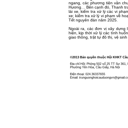
ngang, các phương tiện vận chu
Hương… Bên cạnh đó, Thanh tra S
lái xe, kiểm tra xử lý các vi ph
xe; kiểm tra xử lý vi phạm về hoạ
Tết nguyên đán năm 2025.
Ngoài ra, các đơn vị xây dựng l
hiện, kịp thời xử lý các tình huố
giao thông, trật tự đô thị, vệ sin
©2013 Bản quyền thuộc Hội KHKT Cầ
Địa chỉ Hội: Phòng 502 số 25 TT Sư 361
Phường Yên Hòa, Cầu Giấy, Hà Nội
Điện thoại: 024.36337655
Email: trunguonghoicauduongvn@gmail.