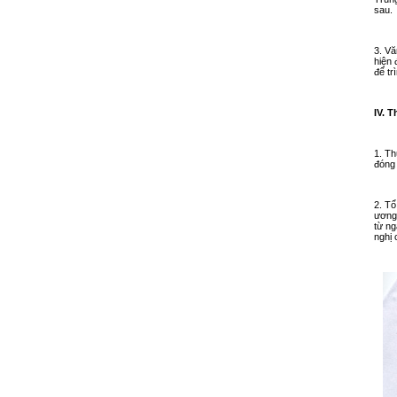
sau.
3. Vă
hiện 
để tr
IV. 
1. Th
đóng 
2. Tổ
ương 
từ ng
nghị 