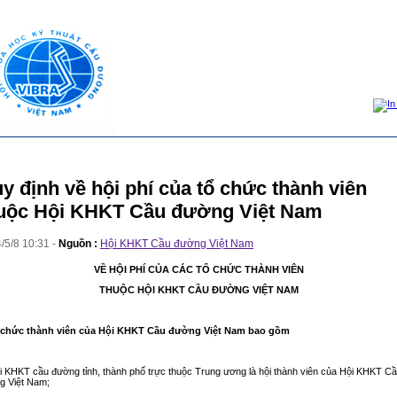
y định về hội phí của tổ chức thành viên
uộc Hội KHKT Cầu đường Việt Nam
4
/
5
/
8
10
:
31
-
Nguồn :
Hội KHKT Cầu đường Việt Nam
VỀ HỘI PHÍ CỦA CÁC TỔ CHỨC THÀNH VIÊN
THUỘC HỘI KHKT CẦU ĐƯỜNG VIỆT NAM
ổ chức thành viên của Hội KHKT Cầu đường Việt Nam bao gồm
i KHKT cầu đường tỉnh, thành phố trực thuộc Trung ương là hội thành viên của Hội KHKT C
g Việt Nam;