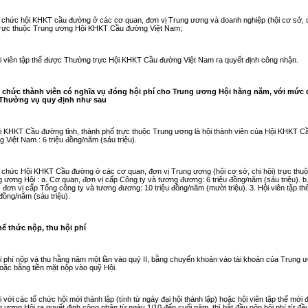
 chức hội KHKT cầu đường ở các cơ quan, đơn vị Trung ương và doanh nghiệp (hội cơ sở, 
 trực thuộc Trung ương Hội KHKT Cầu đường Việt Nam;
i viên tập thể được Thường trực Hội KHKT Cầu đường Việt Nam ra quyết định công nhận.
Tổ chức thành viên có nghĩa vụ đóng hội phí cho Trung ương Hội hằng năm, với mức 
Thường vụ quy định như sau
i KHKT Cầu đường tỉnh, thành phố trực thuộc Trung ương là hội thành viên của Hội KHKT C
 Việt Nam : 6 triệu đồng/năm (sáu triệu).
 chức Hội KHKT Cầu đường ở các cơ quan, đơn vị Trung ương (hội cơ sở, chi hội) trực thu
 ương Hội : a. Cơ quan, đơn vị cấp Công ty và tương đương: 6 triệu đồng/năm (sáu triệu). b
 đơn vị cấp Tổng công ty và tương đương: 10 triệu đồng/năm (mười triệu). 3. Hội viên tập thể
 đồng/năm (sáu triệu).
Thể thức nộp, thu hội phí
i phí nộp và thu hằng năm một lần vào quý II, bằng chuyển khoản vào tài khoản của Trung 
oặc bằng tiền mặt nộp vào quỹ Hội.
i với các tổ chức hội mới thành lập (tính từ ngày đại hội thành lập) hoặc hội viên tập thể mới
 ương Hội ra quyết định công nhận từ ngày 1/10 đến cuối năm, thì bắt đầu nộp hội phí từ đ