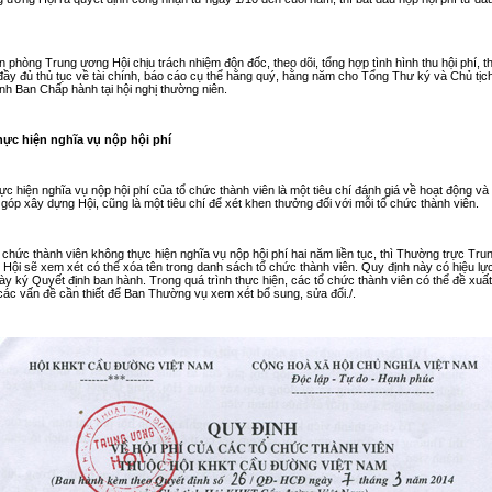
n phòng Trung ương Hội chịu trách nhiệm đôn đốc, theo dõi, tổng hợp tình hình thu hội phí, t
đầy đủ thủ tục về tài chính, báo cáo cụ thể hằng quý, hằng năm cho Tổng Thư ký và Chủ tịc
ình Ban Chấp hành tại hội nghị thường niên.
Thực hiện nghĩa vụ nộp hội phí
ực hiện nghĩa vụ nộp hội phí của tổ chức thành viên là một tiêu chí đánh giá về hoạt động và
góp xây dựng Hội, cũng là một tiêu chí để xét khen thưởng đối với mỗi tổ chức thành viên.
 chức thành viên không thực hiện nghĩa vụ nộp hội phí hai năm liền tục, thì Thường trực Tru
Hội sẽ xem xét có thể xóa tên trong danh sách tổ chức thành viên. Quy định này có hiệu lự
ày ký Quyết định ban hành. Trong quá trình thực hiện, các tổ chức thành viên có thể đề xuất
các vấn đề cần thiết để Ban Thường vụ xem xét bổ sung, sửa đổi./.