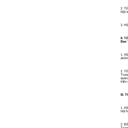
2. Tổ
hội)
3. Hộ
II. 
Ban 
1. Hộ
đường
2. Tổ
Trung
quan,
triệu
III. 
1. Hộ
Hội h
2. Đố
Trung