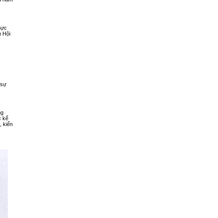
hực
h Hội
 sự
ng
c kể
, kiến