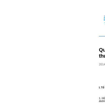
Qu
th
201
I. T
1. Hộ
đườn