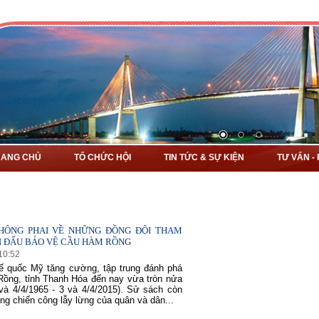
RANG CHỦ
TỔ CHỨC HỘI
TIN TỨC & SỰ KIỆN
TƯ VẤN -
HÔNG PHAI VỀ NHỮNG ĐỒNG ĐỘI THAM
N ĐẤU BẢO VỆ CẦU HÀM RỒNG
10
:
52
ế quốc Mỹ tăng cường, tập trung đánh phá
ồng, tỉnh Thanh Hóa đến nay vừa tròn nửa
 và 4/4/1965 - 3 và 4/4/2015). Sử sách còn
ững chiến công lẫy lừng của quân và dân...