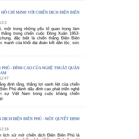
 HỒ CHÍ MINH VỚI CHIẾN DỊCH ĐIỆN BIÊN
13
:
3
i, một trong những yếu tố quan trọng làm
 thắng trong chiến cuộc Đông Xuân 1953-
chung, đặc biệt là chiến thắng Điện Biên
ức mạnh của khối đại đoàn kết dân tộc, sức
N PHỦ - ĐỈNH CAO CỦA NGHỆ THUẬT QUÂN
NAM
12
:
47
ng định rằng, thắng lợi oanh liệt của chiến
 Biên Phủ đánh dấu đỉnh cao phát triển nghệ
ân sự Việt Nam trong cuộc kháng chiến
p.
 DỊCH ĐIỆN BIÊN PHỦ - MỘT QUYẾT ĐỊNH
60 NĂM ĐIỆN BIÊN PHỦ
70 NĂM GTVT VIỆT NAM (1945 
2015)
12
:
18
h lịch sử mở chiến dịch Điện Biên Phủ là