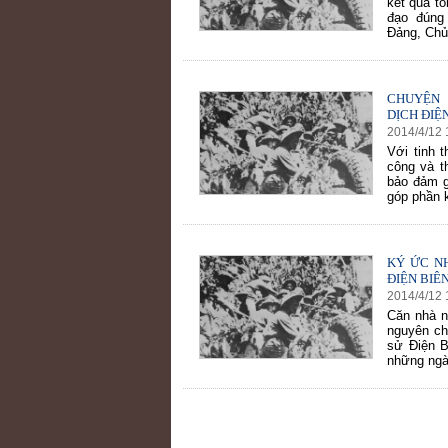
kết quả tổ
đạo đúng 
Đảng, Chủ
CHUYỆN 
DỊCH ĐIỆ
2014
/
4
/
12
Với tinh 
công và t
bảo đảm g
góp phần 
KÝ ỨC N
ĐIỆN BIÊ
2014
/
4
/
12
Căn nhà n
nguyên chi
sử Điện B
những ngày