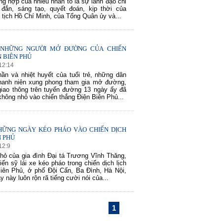
ng hợp của nhiều nhân tố là sự lãnh đạo chỉ
đắn, sáng tạo, quyết đoán, kịp thời của
 tịch Hồ Chí Minh, của Tổng Quân ủy và...
NHỮNG NGƯỜI MỞ ĐƯỜNG CỦA CHIẾN
N BIÊN PHỦ
12
:
14
thần và nhiệt huyết của tuổi trẻ, những dân
hanh niên xung phong tham gia mở đường,
iao thông trên tuyến đường 13 ngày ấy đã
không nhỏ vào chiến thắng Điện Biên Phủ...
HỮNG NGÀY KÉO PHÁO VÀO CHIẾN DỊCH
N PHỦ
12
:
9
hỏ của gia đình Đại tá Trương Vĩnh Thăng,
ến sỹ lái xe kéo pháo trong chiến dịch lịch
iên Phủ, ở phố Đội Cấn, Ba Đình, Hà Nội,
 này luôn rộn rã tiếng cười nói của...
1