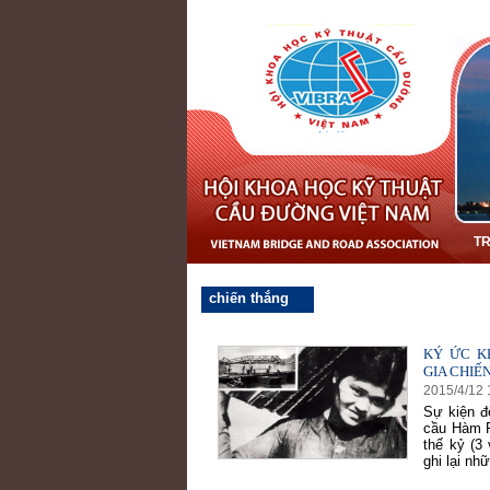
T
chiến thắng
KÝ ỨC K
GIA CHIẾ
2015
/
4
/
12
Sự kiện đ
cầu Hàm R
thế kỷ (3
ghi lại nh