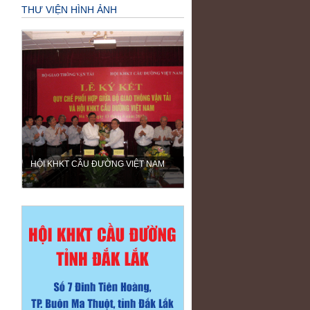
THƯ VIỆN HÌNH ẢNH
HỘI KHKT CẦU ĐƯỜNG VIỆT NAM