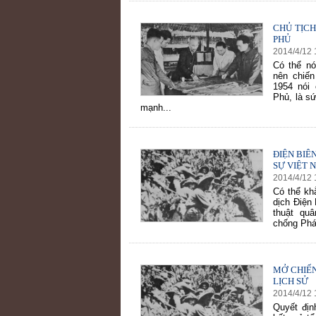
CHỦ TỊCH
PHỦ
2014
/
4
/
12
Có thể nó
nên chiến
1954 nói 
Phủ, là s
mạnh...
ĐIỆN BIÊ
SỰ VIỆT 
2014
/
4
/
12
Có thể khẳ
dịch Điện
thuật qu
chống Phá
MỞ CHIẾN
LỊCH SỬ
2014
/
4
/
12
Quyết địn