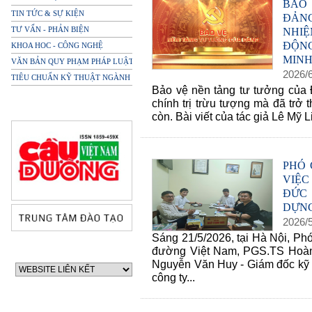
BẢO
TIN TỨC & SỰ KIỆN
ĐẢNG
TƯ VẤN - PHẢN BIỆN
NHI
ĐỘN
KHOA HOC - CÔNG NGHỆ
MINH
VĂN BẢN QUY PHẠM PHÁP LUẬT
2026
/
TIÊU CHUẨN KỸ THUẬT NGÀNH
Bảo vệ nền tảng tư tưởng của 
chính trị trừu tượng mà đã trở 
còn. Bài viết của tác giả Lê Mỹ L
PHÓ 
VIỆC
ĐỨC 
DỰNG
2026
/
Sáng 21/5/2026, tại Hà Nội, P
đường Việt Nam, PGS.TS Hoàng
Nguyễn Văn Huy - Giám đốc kỹ 
công ty...