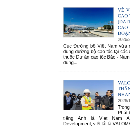
VỀ V
CAO 
(DA
CAO 
ĐOẠN 
2026
/
Cục Đường bộ Việt Nam vừa c
dụng đường bộ cao tốc tại các
thuộc Dự án cao tốc Bắc - Nam 
dung...
VALO
THẦN
NHÂ
2026
/
Trong
Phát 
tiếng Anh là Viet Nam Ass
Development, viết tắt là VALOMA