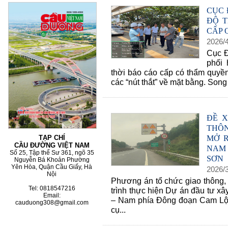
CỤC 
ĐỘ T
CẤP 
60 NĂM ĐIỆN BIÊN PHỦ
70 NĂM GTVT VIỆT NAM 
2026
/
2015)
Cục Đ
phối 
thời báo cáo cấp có thẩm quyền
các “nút thắt” về mặt bằng. Song
ĐỀ 
THÔ
MỞ 
TẠP CHÍ
CẦU ĐƯỜNG VIỆT NAM
NAM
Số 25, Tập thể Sư 361, ngõ 35
SƠN
Nguyễn Bá Khoản Phường
Yên Hòa, Quận Cầu Giấy, Hà
2026
/
Nội
Phương án tổ chức giao thông, 
Tel: 0818547216
trình thực hiện Dự án đầu tư x
Email:
– Nam phía Đông đoạn Cam Lộ 
cauduong308@gmail.com
cụ...