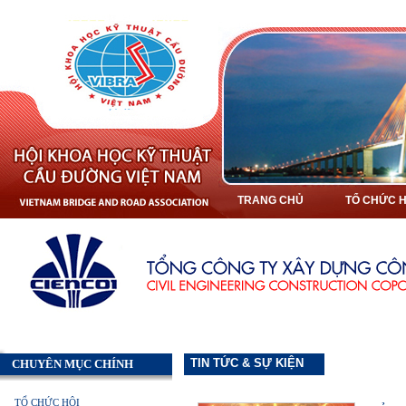
TRANG CHỦ
TỔ CHỨC H
TIN TỨC & SỰ KIỆN
CHUYÊN MỤC CHÍNH
TỔ CHỨC HỘI