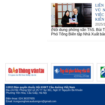
LIÊN
VŨ 
VIỆC
KIẾN
2025
/
(Nội dung phỏng vấn ThS. Bùi T
Phó Tổng Biên tập Nhà Xuất bản
©2013 Bản quyền thuộc Hội KHKT Cầu đường Việt Nam
Địa chỉ Hội: Phòng 502 số 25 TT Sư 361, Ngõ 37 Nguyễn Bá Khoản
Phường Yên Hòa, Cầu Giấy, Hà Nội
Điện thoại: 024.36337655
Email: trunguonghoicauduongvn@gmail.com