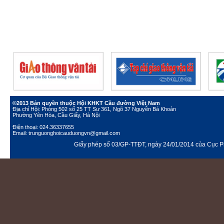
©2013 Bản quyền thuộc Hội KHKT Cầu đường Việt Nam
Địa chỉ Hội: Phòng 502 số 25 TT Sư 361, Ngõ 37 Nguyễn Bá Khoản
Phường Yên Hòa, Cầu Giấy, Hà Nội
Điện thoại: 024.36337655
Email: trunguonghoicauduongvn@gmail.com
Giấy phép số 03/GP-TTĐT, ngày 24/01/2014 của Cục Ph