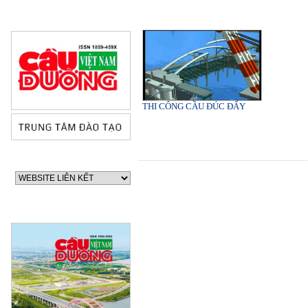
THI CÔNG CẦU ĐÚC ĐẨY