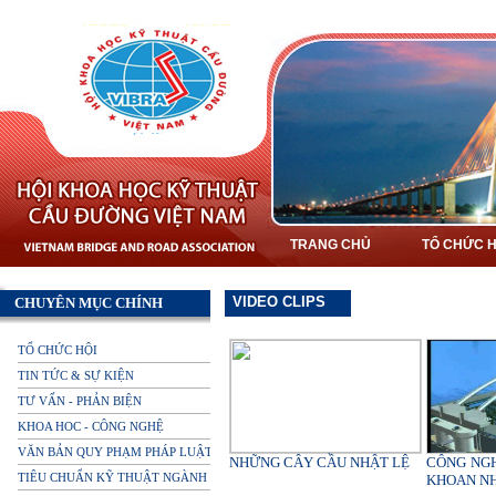
TRANG CHỦ
TỔ CHỨC H
VIDEO CLIPS
CHUYÊN MỤC CHÍNH
TỔ CHỨC HỘI
TIN TỨC & SỰ KIỆN
TƯ VẤN - PHẢN BIỆN
KHOA HOC - CÔNG NGHỆ
VĂN BẢN QUY PHẠM PHÁP LUẬT
NHỮNG CÂY CẦU NHẬT LỆ
CÔNG NGH
TIÊU CHUẨN KỸ THUẬT NGÀNH
KHOAN N