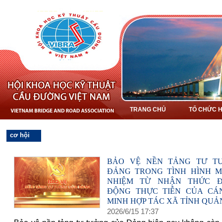
TRANG CHỦ
TỔ CHỨC H
cơ hội
BẢO VỆ NỀN TẢNG TƯ T
ĐẢNG TRONG TÌNH HÌNH M
NHIỆM TỪ NHẬN THỨC 
ĐỘNG THỰC TIỄN CỦA CÁ
MINH HỢP TÁC XÃ TỈNH QUẢ
2026
/
6
/
15
17
:
37