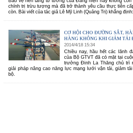
Bảo vệ nền tảng tư tưởng của Đảng hiện nay không còn 
chính trị trừu tượng mà đã trở thành yêu cầu thực tiễn cấp
còn. Bài viết của tác giả Lê Mỹ Linh (Quảng Trị) khẳng định:
CƠ HỘI CHO ĐƯỜNG SẮT, HÀ
HÀNG KHÔNG KHI GIẢM TẢI
2014
/
4
/
18
15
:
34
Chiều nay, hầu hết các lãnh đ
của Bộ GTVT đã có mặt tại cuộ
trưởng Đinh La Thăng chủ trì 
giải pháp nâng cao năng lực mạng lưới vận tải, giảm tả
bộ.
60 NĂM ĐIỆN BIÊN PHỦ
70 NĂM GTVT VIỆT
2015)