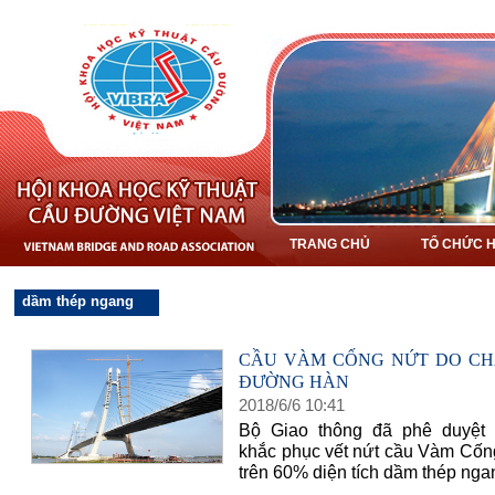
TRANG CHỦ
TỔ CHỨC H
dầm thép ngang
CẦU VÀM CỐNG NỨT DO C
ĐƯỜNG HÀN
2018
/
6
/
6
10
:
41
Bộ Giao thông đã phê duyệt
khắc phục vết nứt cầu Vàm Cống
trên 60% diện tích dầm thép nga