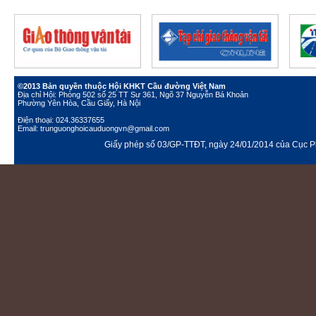
©2013 Bản quyền thuộc Hội KHKT Cầu đường Việt Nam
Địa chỉ Hội: Phòng 502 số 25 TT Sư 361, Ngõ 37 Nguyễn Bá Khoản
Phường Yên Hòa, Cầu Giấy, Hà Nội
Điện thoại: 024.36337655
Email: trunguonghoicauduongvn@gmail.com
Giấy phép số 03/GP-TTĐT, ngày 24/01/2014 của Cục Ph