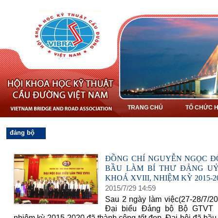
TRANG CHỦ
TỔ CHỨC H
đảng bộ
ĐỒNG CHÍ NGUYỄN NGỌC 
BẦU LÀM BÍ THƯ ĐẢNG U
KHOÁ XVIII, NHIỆM KỲ 2015-2
2015
/
7
/
29
14
:
59
Sau 2 ngày làm việc(27-28/7/20
Đại biểu Đảng bộ Bộ GTVT K
nhiệm kỳ 2015-2020 đã thành công tốt đẹp. Đại hội đã bầu