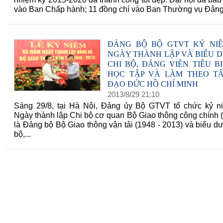
vào Ban Chấp hành; 11 đồng chí vào Ban Thường vụ Đảng.
ĐẢNG BỘ BỘ GTVT KỶ NI
NGÀY THÀNH LẬP VÀ BIỂU 
CHI BỘ, ĐẢNG VIÊN TIÊU B
HỌC TẬP VÀ LÀM THEO T
ĐẠO ĐỨC HỒ CHÍ MINH
2013
/
8
/
29
21
:
10
Sáng 29/8, tại Hà Nội, Đảng ủy Bộ GTVT tổ chức kỷ 
Ngày thành lập Chi bộ cơ quan Bộ Giao thông công chính
là Đảng bộ Bộ Giao thông vận tải (1948 - 2013) và biểu d
bộ,...
60 NĂM ĐIỆN BIÊN PHỦ
70 NĂM GTVT VIỆT NAM 
2015)