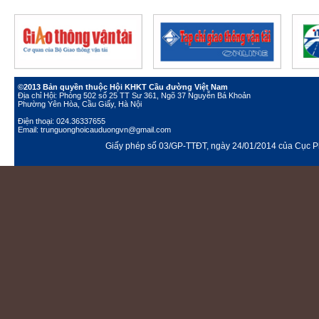
©2013 Bản quyền thuộc Hội KHKT Cầu đường Việt Nam
Địa chỉ Hội: Phòng 502 số 25 TT Sư 361, Ngõ 37 Nguyễn Bá Khoản
Phường Yên Hòa, Cầu Giấy, Hà Nội
Điện thoại: 024.36337655
Email: trunguonghoicauduongvn@gmail.com
Giấy phép số 03/GP-TTĐT, ngày 24/01/2014 của Cục Ph