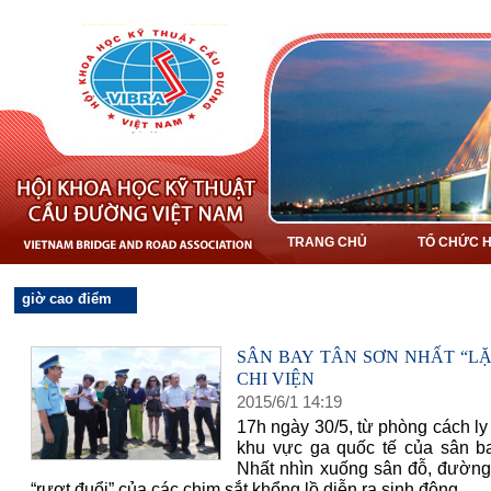
TRANG CHỦ
TỔ CHỨC H
giờ cao điểm
SÂN BAY TÂN SƠN NHẤT “LẶ
CHI VIỆN
2015
/
6
/
1
14
:
19
17h ngày 30/5, từ phòng cách l
khu vực ga quốc tế của sân 
Nhất nhìn xuống sân đỗ, đường
“rượt đuổi” của các chim sắt khổng lồ diễn ra sinh động…