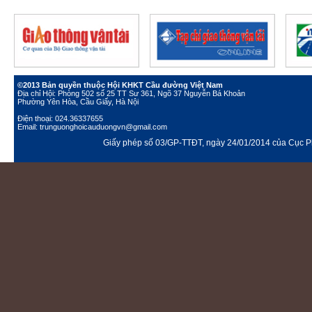
©2013 Bản quyền thuộc Hội KHKT Cầu đường Việt Nam
Địa chỉ Hội: Phòng 502 số 25 TT Sư 361, Ngõ 37 Nguyễn Bá Khoản
Phường Yên Hòa, Cầu Giấy, Hà Nội
Điện thoại: 024.36337655
Email: trunguonghoicauduongvn@gmail.com
Giấy phép số 03/GP-TTĐT, ngày 24/01/2014 của Cục Ph