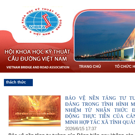
TRANG CHỦ
TỔ CHỨC H
thách thức
BẢO VỆ NỀN TẢNG TƯ T
ĐẢNG TRONG TÌNH HÌNH M
NHIỆM TỪ NHẬN THỨC 
ĐỘNG THỰC TIỄN CỦA CÁ
MINH HỢP TÁC XÃ TỈNH QUẢ
2026
/
6
/
15
17
:
37