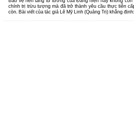
Bảo vệ nền tảng tư tưởng của Đảng hiện nay không còn 
chính trị trừu tượng mà đã trở thành yêu cầu thực tiễn cấp
còn. Bài viết của tác giả Lê Mỹ Linh (Quảng Trị) khẳng định:
60 NĂM ĐIỆN BIÊN