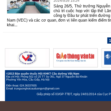
2014
/
5
/
26
15
:
24
Sáng 26/5, Thứ trưởng Nguyễ
chủ trì cuộc họp với tập thể L
công ty Đầu tư phát triển đường 
Nam (VEC) và các cơ quan, đơn vị liên quan kiểm điểm tìn
khai...
1
©2013 Bản quyền thuộc Hội KHKT Cầu đường Việt Nam
Địa chỉ Hội: Phòng 502 số 25 TT Sư 361, Ngõ 37 Nguyễn Bá Khoản
Phường Yên Hòa, Cầu Giấy, Hà Nội
Điện thoại: 024.36337655
Email: trunguonghoicauduongvn@gmail.com
Giấy phép số 03/GP-TTĐT, ngày 24/01/2014 của Cục Ph