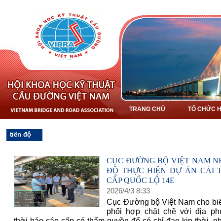
TRANG CHỦ
TỔ CHỨC H
tiến độ
CỤC ĐƯỜNG BỘ VIỆT NAM N
ĐỘ THỰC HIỆN DỰ ÁN CẢI 
CẤP QUỐC LỘ 14E
2026
/
4
/
3
8
:
33
Cục Đường bộ Việt Nam cho biết
phối hợp chặt chẽ với địa p
thời báo cáo cấp có thẩm quyền để có chỉ đạo kịp thời, 