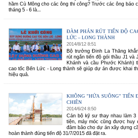
hầm Cù Mông cho các ông thi công? Trước các ông báo cá
tháng 5 - 6 là...
ĐÀM PHÁN RÚT TIẾN ĐỘ CA
LỨC – LONG THÀNH
2014
/
8
/
12
8
:
51
Bộ trưởng Đinh La Thăng khẳn
rút ngắn tiến độ gói thầu J1 và 
Khánh và cầu Phước Khánh) t
cao tốc Bến Lức - Long thành sẽ giúp dự án được khai t
hiệu quả.
KHÔNG "HỨA SUÔNG" TIẾN 
CHIÊN
2014
/
6
/
24
8
:
50
Cán bộ kỹ sư thay nhau làm 3
tiện, máy móc cũng được huy đ
đảm bảo cho dự án xây dựng c
hoàn thành đúng tiến độ 31/7/2015 đã đặt ra.