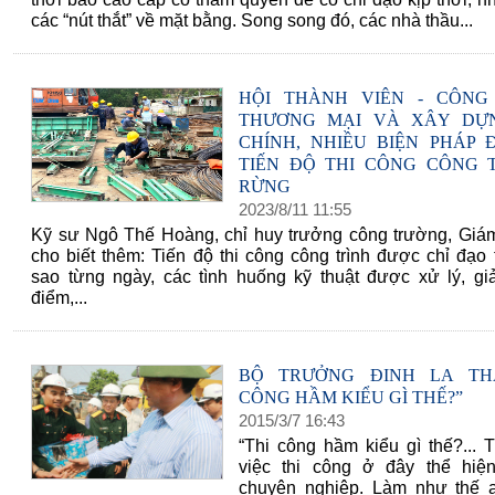
các “nút thắt” về mặt bằng. Song song đó, các nhà thầu...
HỘI THÀNH VIÊN - CÔNG
THƯƠNG MẠI VÀ XÂY DỰ
CHÍNH, NHIỀU BIỆN PHÁP
TIẾN ĐỘ THI CÔNG CÔNG 
RỪNG
2023
/
8
/
11
11
:
55
Kỹ sư Ngô Thế Hoàng, chỉ huy trưởng công trường, Giá
cho biết thêm: Tiến độ thi công công trình được chỉ đạo 
sao từng ngày, các tình huống kỹ thuật được xử lý, giả
điểm,...
BỘ TRƯỞNG ĐINH LA THĂ
CÔNG HẦM KIỂU GÌ THẾ?”
2015
/
3
/
7
16
:
43
60 NĂM ĐIỆN BIÊN PHỦ
“Thi công hầm kiểu gì thế?... 
việc thi công ở đây thể hiệ
chuyên nghiệp. Làm như thế 