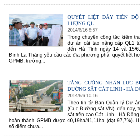
QUYẾT LIỆT ĐẨY TIẾN Đ
LƯỢNG QL1
2014
/
6
/
16
8
:
57
Trong chuyến công tác kiểm tra
dự án cải tạo nâng cấp QL1 t
đến Hà Tĩnh ngày 14 và 15/6
Đinh La Thăng yêu cầu các địa phương phải quyết liệt h
GPMB, trường...
TĂNG CƯỜNG NHÂN LỰC B
ĐƯỜNG SẮT CÁT LINH - HÀ 
2014
/
6
/
6
10
:
16
Theo tin từ Ban Quản lý Dự á
(Cục Đường sắt VN), đến nay, 
sắt trên cao Cát Linh - Hà Đông
hoàn thành GPMB được 40,19ha/41,11ha (đạt 97,7%). H
số điểm chưa...