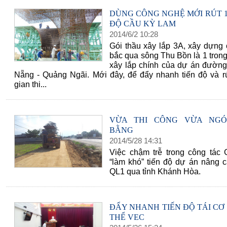
DÙNG CÔNG NGHỆ MỚI RÚT 1
ĐỘ CẦU KỲ LAM
2014
/
6
/
2
10
:
28
Gói thầu xây lắp 3A, xây dựng
bắc qua sông Thu Bồn là 1 trong
xây lắp chính của dự án đường
Nẵng - Quảng Ngãi. Mới đây, để đẩy nhanh tiến độ và rú
gian thi...
VỪA THI CÔNG VỪA NGÓN
BẰNG
2014
/
5
/
28
14
:
31
Việc chậm trễ trong công tá
“làm khó” tiến độ dự án nâng 
QL1 qua tỉnh Khánh Hòa.
ĐẨY NHANH TIẾN ĐỘ TÁI CƠ
THỂ VEC