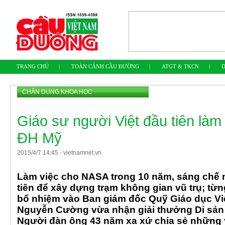
TRANG CHỦ
|
TOÀN CẢNH CẦU ĐƯỜNG
|
ATGT & TKCN
|
D
CHÂN DUNG KHOA HỌC
Giáo sư người Việt đầu tiên là
ĐH Mỹ
2015
/
4
/
7
14
:
45
-
vietnamnet.vn
Làm việc cho NASA trong 10 năm, sáng chế 
tiên để xây dựng trạm không gian vũ trụ; t
bổ nhiệm vào Ban giám đốc Quỹ Giáo dục Vi
Nguyễn Cường vừa nhận giải thưởng Di sản
Người đàn ông 43 năm xa xứ chia sẻ những 