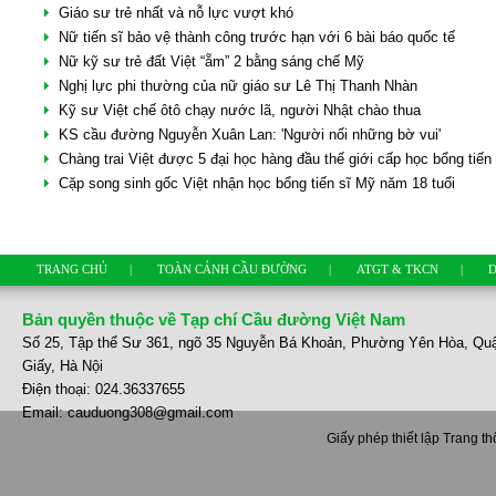
Giáo sư trẻ nhất và nỗ lực vượt khó
Nữ tiến sĩ bảo vệ thành công trước hạn với 6 bài báo quốc tế
Nữ kỹ sư trẻ đất Việt “ẵm” 2 bằng sáng chế Mỹ
Nghị lực phi thường của nữ giáo sư Lê Thị Thanh Nhàn
Kỹ sư Việt chế ôtô chạy nước lã, người Nhật chào thua
KS cầu đường Nguyễn Xuân Lan: 'Người nối những bờ vui'
Chàng trai Việt được 5 đại học hàng đầu thế giới cấp học bổng tiến 
Cặp song sinh gốc Việt nhận học bổng tiến sĩ Mỹ năm 18 tuổi
TRANG CHỦ
|
TOÀN CẢNH CẦU ĐƯỜNG
|
ATGT & TKCN
|
D
Bản quyền thuộc về Tạp chí Cầu đường Việt Nam
Số 25, Tập thể Sư 361, ngõ 35 Nguyễn Bá Khoản, Phường Yên Hòa, Qu
Giấy, Hà Nội
Điện thoại: 024.36337655
Email: cauduong308@gmail.com
Giấy phép thiết lập Trang t