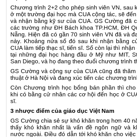
Chương trình 2+2 cho phép sinh viên VN, sau 
ở một trường đại học mà CUA cộng tác, sẽ đến
và nhận bằng kỹ sư của CUA. GS Cường đã chủ
các trường như ĐH Bách khoa TP.HCM, ĐH Qu
Nẵng. Hiện đã có gần 70 sinh viên VN đã và đ
này. Khoảng nửa số đó sau khi nhận bằng c
CUA làm tiếp thạc sĩ, tiến sĩ. Số còn lại thì nhậ
tại những đại học hàng đầu ở Mỹ như MIT, Stanf
San Diego, và họ đang theo đuổi chương trình thạc
GS Cường và cộng sự của CUA cũng đã thăm m
thuật ở Hà Nội và đang xúc tiến các chương trìn
Còn Chương trình học bổng bán phần thì cho
khi có bằng cử nhân các cơ hội đến học ở CUA 
sĩ.
3 nhược điểm của giáo dục Việt Nam
GS Cường chia sẻ sự khó khăn trong hơn 40 n
thấy khó khăn nhất là vấn đề ngôn ngữ và k
nước ngoài. Điều đó dẫn tới khó khăn cho việc