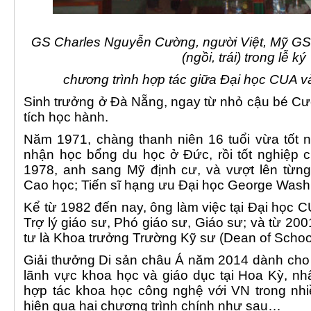
GS Charles Nguyễn Cường, người Việt, Mỹ G
(ngồi, trái) trong lễ ký
chương trình hợp tác giữa Đại học CUA v
Sinh trưởng ở Đà Nẵng, ngay từ nhỏ cậu bé Cư
tích học hành.
Năm 1971, chàng thanh niên 16 tuổi vừa tốt 
nhận học bổng du học ở Đức, rồi tốt nghiệp 
1978, anh sang Mỹ định cư, và vượt lên từng
Cao học; Tiến sĩ hạng ưu Đại học George Wash
Kể từ 1982 đến nay, ông làm việc tại Đại học C
Trợ lý giáo sư, Phó giáo sư, Giáo sư; và từ 200
tư là Khoa trưởng Trường Kỹ sư (Dean of School
Giải thưởng Di sản châu Á năm 2014 dành ch
lãnh vực khoa học và giáo dục tại Hoa Kỳ, nhất
hợp tác khoa học công nghệ với VN trong nhi
hiện qua hai chương trình chính như sau…