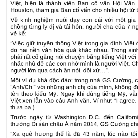
Việt, hiện là thành viên Ban cố vấn Hội Văn
Houston, tham gia Ban cố vấn cho nhiều hội từ
Về kinh nghiệm nuôi dạy con cái với một gia
chồng từng ly dị và tái hôn, người cha của 7 ng
vẻ kể:
“Việc giữ truyền thống Việt trong gia đình Việt
do hai nền văn hóa quá khác nhau. Trong sinh
phải rất cố gắng nói chuyện bằng tiếng Việt vớ
nhắc nhủ để các con nhớ mình là người Việt. C
người lớn qua cách ăn nói, đối xử…”.
Một ví dụ khá độc đáo: trong nhà GS Cường, 
“Anh/Chị” với những anh chị của mình, không 
tên theo kiểu Mỹ. Ngay khi dùng tiếng Mỹ, vẫ
Việt xen lẫn vào câu Anh văn. Ví như: “I agree
thưa ba.)
Trước ngày từ Washington D.C. đến Californ
thưởng Di sản châu Á năm 2014, GS Cường chia
“Xa quê hương thế là đã 43 năm, lúc nào tôi