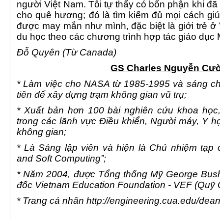
người Việt Nam. Tôi tự thấy có bổn phận khi đã 
cho quê hương; đó là tìm kiếm đủ mọi cách g
được may mắn như mình, đặc biệt là giới trẻ 
du học theo các chương trình hợp tác giáo dục M
Đỗ Quyên (Từ Canada)
GS Charles Nguyễn Cư
* Làm việc cho NASA từ 1985-1995 và sáng ch
tiên để xây dựng trạm không gian vũ trụ;
* Xuất bản hơn 100 bài nghiên cứu khoa học,
trong các lãnh vực Điều khiển, Người máy, Y họ
không gian;
* Là Sáng lập viên và hiện là Chủ nhiệm tạp ch
and Soft Computing”;
* Năm 2004, được Tổng thống Mỹ George Bus
đốc Vietnam Education Foundation - VEF (Quỹ 
* Trang cá nhân http://engineering.cua.edu/dean