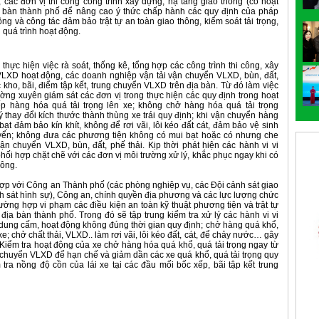
các đơn vị thi công công trình xây dựng, hạ tầng giao thông (có hoạt
 bàn thành phố để nâng cao ý thức chấp hành các quy định của pháp
ông và công tác đảm bảo trật tự an toàn giao thông, kiểm soát tải trọng,
 quá trình hoạt động.
thực hiện việc rà soát, thống kê, tổng hợp các công trình thi công, xây
LXD hoạt động, các doanh nghiệp vận tải vận chuyển VLXD, bùn, đất,
 kho, bãi, điểm tập kết, trung chuyển VLXD trên địa bàn. Từ đó làm việc
ường xuyên giám sát các đơn vị trong thực hiện các quy định trong hoạt
 hàng hóa quá tải trọng lên xe; không chở hàng hóa quá tải trọng
ý thay đổi kích thước thành thùng xe trái quy định; khi vận chuyển hàng
ạt đảm bảo kín khít, không để rơi vãi, lôi kéo đất cát, đảm bảo vệ sinh
huyển; không đưa các phương tiện không có mui bạt hoặc có nhưng che
 chuyển VLXD, bùn, đất, phế thải. Kịp thời phát hiện các hành vi vi
hối hợp chặt chẽ với các đơn vị môi trường xử lý, khắc phục ngay khi có
hông.
ợp với Công an Thành phố (các phòng nghiệp vụ, các Đội cảnh sát giao
ảnh sát hình sự), Công an, chính quyền địa phương và các lực lượng chức
rường hợp vi phạm các điều kiện an toàn kỹ thuật phương tiện và trật tự
 địa bàn thành phố. Trong đó sẽ tập trung kiểm tra xử lý các hành vi vi
dung cấm, hoạt động không đúng thời gian quy định; chở hàng quá khổ,
xe; chở chất thải, VLXD.. làm rơi vãi, lôi kéo đất, cát, để chảy nước… gây
 Kiểm tra hoạt động của xe chở hàng hóa quá khổ, quá tải trọng ngay từ
g chuyển VLXD để hạn chế và giảm dần các xe quá khổ, quá tải trọng quy
tra nồng độ cồn của lái xe tại các đầu mối bốc xếp, bãi tập kết trung