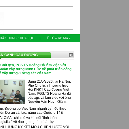
HÂN DUNG KHOA HỌC
|
Ô TÔ – XE MÁY
ÀN CẢNH CẦU ĐƯỜNG
 Chủ tịch, PGS.TS Hoàng Hà làm việc với
 đoàn xây dựng Minh Đức về phát triển công
ệ xây dựng đường sắt Việt Nam
Sáng 21/5/2026, tại Hà Nội,
Phó Chủ tịch Thường trực
Hội KHKT Cầu đường Việt
Nam, PGS.TS Hoàng Hà đã
tiếp xúc và làm việc với ông
Nguyễn Văn Huy - Giám...
ục Đường bộ Việt Nam nhanh tiến độ thực
iện Dự án cải tạo, nâng cấp Quốc lộ 14E
ALOMA - chia sẻ và kết nối "tinh thần
ogistics" về đào tạo nguồn nhân lực
ĨNH HƯNG KÝ KẾT MOU CHIẾN LƯỢC VỚI