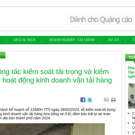
|
ATGT & TKCN
|
DOANH NGHIỆP - TÀI CHÍNH
|
DỰ ÁN
|
C
TO
Phó
g tác kiểm soát tải trọng và kiểm
Tập
ngh
ng hoạt động kinh doanh vận tải hàng
hành Kế hoạch số 318/KH-TTS ngày 28/02/2024, về kiểm soát tải trọng
C
ng kinh doanh vận tải hàng hóa bằng xe ô tô, đảm bảo trật tự an toàn
h
rên địa bàn thành phố năm 2024.
V
L
V