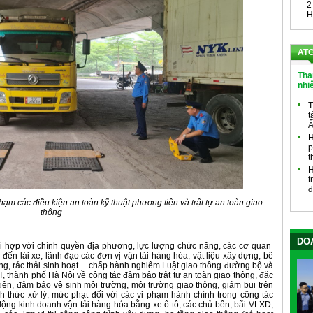
2
H
ATG
Tha
nhi
T
t
Ấ
H
p
t
H
t
đ
hạm các điều kiện an toàn kỹ thuật phương tiện và trật tự an toàn giao
thông
DOA
i hợp với chính quyền địa phương, lực lượng chức năng, các cơ quan
n đến lái xe, lãnh đạo các đơn vị vận tải hàng hóa, vật liệu xây dựng, bê
ựng, rác thải sinh hoạt… chấp hành nghiêm Luật giao thông đường bộ và
 thành phố Hà Nội về công tác đảm bảo trật tự an toàn giao thông, đặc
 tiện, đảm bảo vệ sinh môi trường, môi trường giao thông, giảm bụi trên
h thức xử lý, mức phạt đối với các vi phạm hành chính trong công tác
động kinh doanh vận tải hàng hóa bằng xe ô tô, các chủ bến, bãi VLXD,