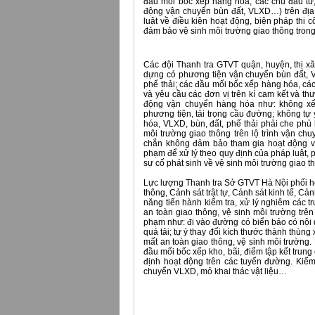
đầu mối bốc xếp hàng hóa; các chủ đầu tư, 
động vận chuyển bùn đất, VLXD…) trên địa
luật về điều kiện hoạt động, biện pháp thi c
đảm bảo vệ sinh môi trường giao thông trong
Các đội Thanh tra GTVT quận, huyện, thị xã 
dựng có phương tiện vận chuyển bùn đất, V
phế thải; các đầu mối bốc xếp hàng hóa, các
và yêu cầu các đơn vị trên kí cam kết và th
động vận chuyển hàng hóa như: không xếp
phương tiện, tải trọng cầu đường; không tự 
hóa, VLXD, bùn, đất, phế thải phải che phủ b
môi trường giao thông trên lộ trình vận c
chắn không đảm bảo tham gia hoạt động vận
phạm để xử lý theo quy định của pháp luật, p
sự cố phát sinh về vệ sinh môi trường giao t
Lực lượng Thanh tra Sở GTVT Hà Nội phối h
thông, Cảnh sát trật tự, Cánh sát kinh tế, C
năng tiến hành kiểm tra, xử lý nghiêm các t
an toàn giao thông, vệ sinh môi trường trên
phạm như: đi vào đường có biển báo có nội 
quá tải; tự ý thay đổi kích thước thành thùng 
mất an toàn giao thông, vệ sinh môi trường.
đầu mối bốc xếp kho, bãi, điểm tập kết trun
định hoạt động trên các tuyến đường. Kiểm 
chuyển VLXD, mỏ khai thác vật liệu…