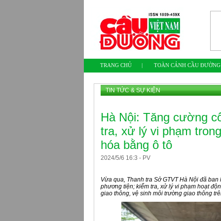
TRANG CHỦ
|
TOÀN CẢNH CẦU ĐƯỜNG
TIN TỨC & SỰ KIỆN
Hà Nội: Tăng cường côn
tra, xử lý vi phạm tro
hóa bằng ô tô
2024
/
5
/
6
16
:
3
-
PV
Vừa qua, Thanh tra Sở GTVT Hà Nội đã ban 
phương tiện; kiểm tra, xử lý vi phạm hoạt độ
giao thông, vệ sinh môi trường giao thông t