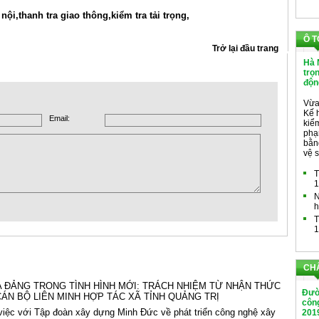
 nội,
thanh tra giao thông,
kiểm tra tải trọng,
Ô T
Trở lại đầu trang
Hà 
trọ
độn
Vừa
Kế 
Email:
kiểm
phạ
bằng
vệ s
T
1
N
h
T
1
CH
 ĐẢNG TRONG TÌNH HÌNH MỚI: TRÁCH NHIỆM TỪ NHẬN THỨC
Đườ
ÁN BỘ LIÊN MINH HỢP TÁC XÃ TỈNH QUẢNG TRỊ
công
iệc với Tập đoàn xây dựng Minh Đức về phát triển công nghệ xây
201