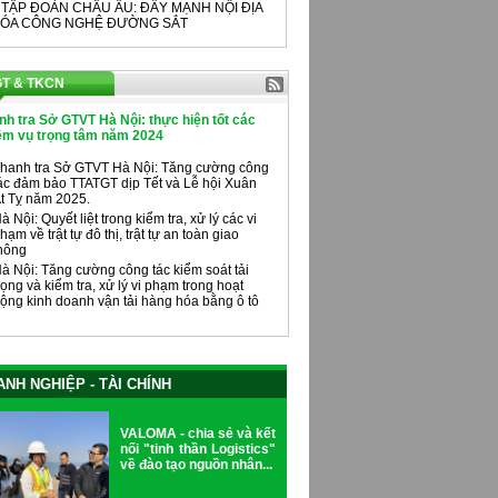
 TẬP ĐOÀN CHÂU ÂU: ĐẨY MẠNH NỘI ĐỊA
ÓA CÔNG NGHỆ ĐƯỜNG SẮT
T & TKCN
nh tra Sở GTVT Hà Nội: thực hiện tốt các
ệm vụ trọng tâm năm 2024
hanh tra Sở GTVT Hà Nội: Tăng cường công
ác đảm bảo TTATGT dịp Tết và Lễ hội Xuân
t Tỵ năm 2025.
à Nội: Quyết liệt trong kiểm tra, xử lý các vi
hạm về trật tự đô thị, trật tự an toàn giao
hông
à Nội: Tăng cường công tác kiểm soát tải
rọng và kiểm tra, xử lý vi phạm trong hoạt
ộng kinh doanh vận tải hàng hóa bằng ô tô
NH NGHIỆP - TÀI CHÍNH
VALOMA - chia sẻ và kết
nối "tinh thần Logistics"
về đào tạo nguồn nhân...