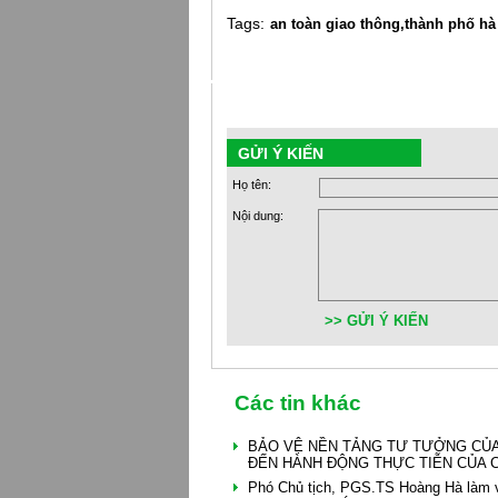
Tags:
an toàn giao thông,
thành phố hà
GỬI Ý KIẾN
Họ tên:
Nội dung:
>> GỬI Ý KIẾN
Các tin khác
BẢO VỆ NỀN TẢNG TƯ TƯỞNG CỦA
ĐẾN HÀNH ĐỘNG THỰC TIỄN CỦA C
Phó Chủ tịch, PGS.TS Hoàng Hà làm v