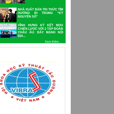
NHÀ XUẤT BẢN TRI THỨC TÌM
HƯỚNG ĐI TRONG “KỶ
NGUYÊN SỐ”
VĨNH HƯNG KÝ KẾT MOU
CHIẾN LƯỢC VỚI 2 TẬP ĐOÀN
CHÂU ÂU: ĐẨY MẠNH NỘI
ĐỊA...
Xem thêm ...