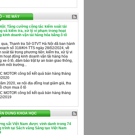
Ô – XE MÁY
Nội: Tăng cường công tác kiểm soát tải
ng và kiểm tra, xử lý vi phạm trong hoạt
g kinh doanh vận tải hàng hóa bằng ô tô
 qua, Thanh tra Sở GTVT Hà Nội đã ban hành
hoạch số 318/KH-TTS ngày 28/02/2024, về
 soát tải trọng phương tiện; kiểm tra, xử lý vi
m hoạt động kinh doanh vận tải hàng hóa
 xe ô tô, đảm bảo trật tự an toàn giao thông,
inh môi trường...
C MOTOR công bố kết quả bán hàng tháng
/2020
ăm 2020, xe nội địa đồng loạt giảm giá, tha
ồ chọn mua ô tô
C MOTOR công bố kết quả bán hàng tháng
2/2019
ÂN DUNG KHOA HỌC
ng sắt Việt Nam được vinh danh trong 74
 trình tại Sách vàng Sáng tạo Việt Nam
9