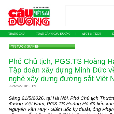
TRANG CHỦ
|
TOÀN CẢNH CẦU ĐƯỜNG
|
ATGT & TKCN
|
D
TIN TỨC & SỰ KIỆN
Phó Chủ tịch, PGS.TS Hoàng Hà
Tập đoàn xây dựng Minh Đức về
nghệ xây dựng đường sắt Việt
2026
/
5
/
22
18
:
3
-
PV
Sáng 21/5/2026, tại Hà Nội, Phó Chủ tịch Thườ
đường Việt Nam, PGS.TS Hoàng Hà đã tiếp xúc 
Nguyễn Văn Huy - Giám đốc kỹ thuật, ông Phạ