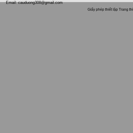
Email: cauduong308@gmail.com
Giấy phép thiết lập Trang t