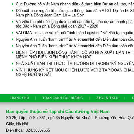
Cục Đường bộ Việt Nam nhanh tiến độ thực hiện Dự án cải tạo, nâ
Đề xuất phương án tổ chức giao thông, bảo đảm ATGT Dự án ĐTX
Nam phía Đông đoạn Cam Lộ – La Sơn
Về việc thu phí sử dụng đường bộ cao tốc tại các dự án thành ph
tốc Bắc - Nam phía Đông giai đoạn 2017 - 2020
VALOMA - chia sẻ và kết nối "tinh thần Logistics" về đào tạo nguồn
Nguyễn Anh Tuấn “hành trình” từ VietnamNet đến Diễn đàn toàn cầ
Nguyễn Anh Tuấn “hành trình” từ VietnamNet đến Diễn đàn toàn cầ
LIÊN HIỆP HỘI LUÔN ĐỒNG HÀNH, CỔ VŨ NHÀ XUẤT BẢN TRI
MỆNH PHỔ BIẾN KIẾN THỨC KHOA HỌC
NHÀ XUẤT BẢN TRI THỨC TÌM HƯỚNG ĐI TRONG “KỶ NGUYÊN
VĨNH HƯNG KÝ KẾT MOU CHIẾN LƯỢC VỚI 2 TẬP ĐOÀN CHÂU
NGHỆ ĐƯỜNG SẮT
TRANG CHỦ
|
TOÀN CẢNH CẦU ĐƯỜNG
|
ATGT & TKCN
|
D
Bản quyền thuộc về Tạp chí Cầu đường Việt Nam
Số 25, Tập thể Sư 361, ngõ 35 Nguyễn Bá Khoản, Phường Yên Hòa, Qu
Giấy, Hà Nội
Điện thoại: 024.36337655