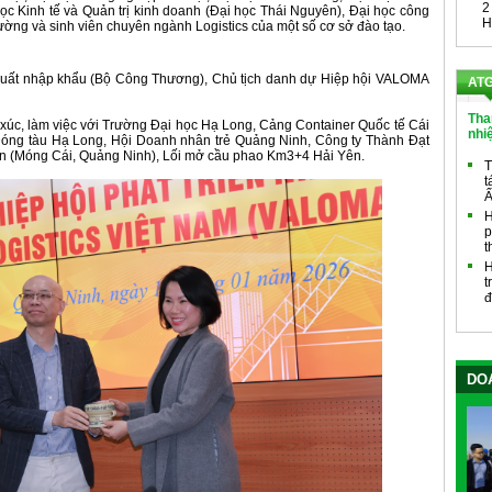
2
học Kinh tế và Quản trị kinh doanh (Đại học Thái Nguyên), Đại học công
H
ường và sinh viên chuyên ngành Logistics của một số cơ sở đào tạo.
Xuất nhập khẩu (Bộ Công Thương), Chủ tịch danh dự Hiệp hội VALOMA
ATG
Tha
 xúc, làm việc với Trường Đại học Hạ Long, Cảng Container Quốc tế Cái
nhi
Đóng tàu Hạ Long, Hội Doanh nhân trẻ Quảng Ninh, Công ty Thành Đạt
n (Móng Cái, Quảng Ninh), Lối mở cầu phao Km3+4 Hải Yên.
T
t
Ấ
H
p
t
H
t
đ
DOA