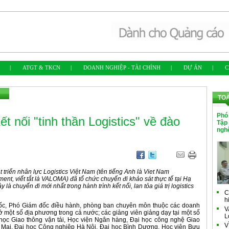
|
ATGT & TKCN
|
DOANH NGHIỆP - TÀI CHÍNH
|
DỰ ÁN
|
C
TO
Phó
t nối "tinh thần Logistics" về đào
Tập
ngh
 triển nhân lực Logistics Việt Nam (tên tiếng Anh là Viet Nam
nt, viết tắt là VALOMA) đã tổ chức chuyến đi khảo sát thực tế tại Hạ
à chuyến đi mới nhất trong hành trình kết nối, lan tỏa giá trị logistics
C
h
đốc, Phó Giám đốc điều hành, phòng ban chuyên môn thuộc các doanh
V
 một số địa phương trong cả nước; các giảng viên giảng dạy tại một số
L
học Giao thông vận tải, Học viện Ngân hàng, Đại học công nghệ Giao
V
g Mại, Đại học Công nghiệp Hà Nội, Đại học Bình Dương, Học viện Bưu