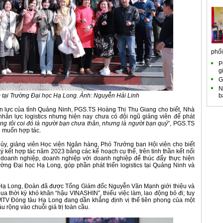
phối.
P
g
G
N
 tại Trường Đại học Hạ Long. Ảnh: Nguyễn Hải Linh
b
ân lực của tỉnh Quảng Ninh, PGS.TS Hoàng Thị Thu Giang cho biết, Nhà
ân lực logistics nhưng hiện nay chưa có đội ngũ giảng viên để phát
g tôi coi đó là người bạn chưa thân, nhưng là người bạn quý
”, PGS.TS
g muốn hợp tác.
y, giảng viên Học viện Ngân hàng, Phó Trưởng ban Hội viên cho biết
 kết hợp tác năm 2023 bằng các kế hoạch cụ thể, trên tinh thần kết nối
 doanh nghiệp, doanh nghiệp với doanh nghiệp để thúc đẩy thực hiện
ường Đại học Hạ Long, góp phần phát triển logistics tại Quảng Ninh và
 Hạ Long, Đoàn đã được Tổng Giám đốc Nguyễn Văn Mạnh giới thiệu và
a thời kỳ khó khăn “hậu VINASHIN”, thiếu việc làm, lao động bỏ đi; tuy
TV Đóng tàu Hạ Long đang dần khẳng định vị thế tiên phong của một
 rộng vào chuỗi giá trị toàn cầu.