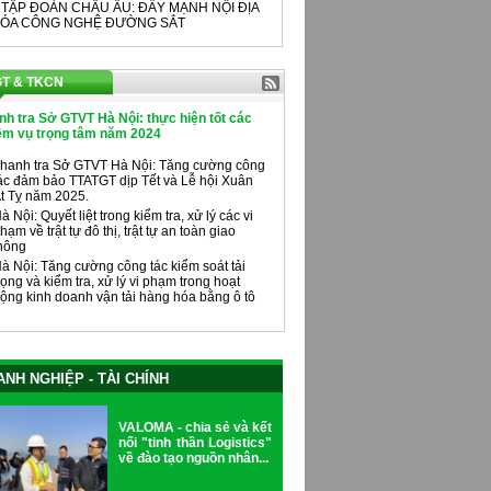
 TẬP ĐOÀN CHÂU ÂU: ĐẨY MẠNH NỘI ĐỊA
ÓA CÔNG NGHỆ ĐƯỜNG SẮT
T & TKCN
nh tra Sở GTVT Hà Nội: thực hiện tốt các
ệm vụ trọng tâm năm 2024
hanh tra Sở GTVT Hà Nội: Tăng cường công
ác đảm bảo TTATGT dịp Tết và Lễ hội Xuân
t Tỵ năm 2025.
à Nội: Quyết liệt trong kiểm tra, xử lý các vi
hạm về trật tự đô thị, trật tự an toàn giao
hông
à Nội: Tăng cường công tác kiểm soát tải
rọng và kiểm tra, xử lý vi phạm trong hoạt
ộng kinh doanh vận tải hàng hóa bằng ô tô
NH NGHIỆP - TÀI CHÍNH
VALOMA - chia sẻ và kết
nối "tinh thần Logistics"
về đào tạo nguồn nhân...