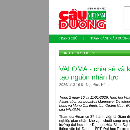
TRANG CHỦ
|
TOÀN CẢNH CẦU ĐƯỜNG
TIN TỨC & SỰ KIỆN
VALOMA - chia sẻ và kế
tạo nguồn nhân lực
2026
/
1
/
13
16
:
8
-
Ngô Đức Hành
Trong 2 ngày 10 và 11/01/2026, Hiệp hội Phát
Association for Logistics Manpower Developme
Long và Móng Cái thuộc tỉnh Quảng Ninh. Đây l
của VALOMA.
Tham gia Đoàn có 37 thành viên là Giám 
nghiệp giao nhận, kho vận, chuỗi cung ứng ở
trường đại học như Đại học Hòa Bình, Đại 
thông vận tải, Đại học FPT, Đại học Thươn