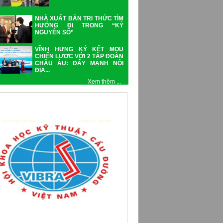
NHÀ XUẤT BẢN TRI THỨC TÌM
HƯỚNG ĐI TRONG “KỶ
NGUYÊN SỐ”
VĨNH HƯNG KÝ KẾT MOU
CHIẾN LƯỢC VỚI 2 TẬP ĐOÀN
CHÂU ÂU: ĐẨY MẠNH NỘI
ĐỊA...
Xem thêm ...