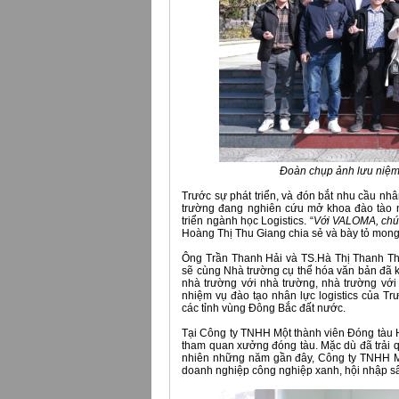
Đoàn chụp ảnh lưu niệm
Trước sự phát triển, và đón bắt nhu cầu nh
trường đang nghiên cứu mở khoa đào tào nh
triển ngành học Logistics. “
Với VALOMA, chún
Hoàng Thị Thu Giang chia sẻ và bày tỏ mon
Ông Trần Thanh Hải và TS.Hà Thị Thanh Thủ
sẽ cùng Nhà trường cụ thể hóa văn bản đã ký
nhà trường với nhà trường, nhà trường với
nhiệm vụ đào tạo nhân lực logistics của Tr
các tỉnh vùng Đông Bắc đất nước.
Tại Công ty TNHH Một thành viên Đóng tàu
tham quan xưởng đóng tàu. Mặc dù đã trải qu
nhiên những năm gần đây, Công ty TNHH M
doanh nghiệp công nghiệp xanh, hội nhập sâu