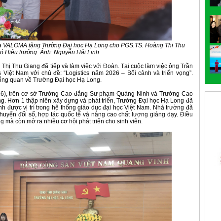
ủa VALOMA tặng Trường Đại học Hạ Long cho PGS.TS. Hoàng Thị Thu
ó Hiệu trưởng. Ảnh: Nguyễn Hải Linh
hị Thu Giang đã tiếp và làm việc với Đoàn. Tại cuộc làm việc ông Trần
s Việt Nam với chủ đề: “Logistics năm 2026 – Bối cảnh và triển vọng”.
tổng quan về Trường Đại học Hạ Long.
026), trên cơ sở Trường Cao đẳng Sư phạm Quảng Ninh và Trường Cao
g. Hơn 1 thập niên xây dựng và phát triển, Trường Đại học Hạ Long đã
 được vị trí trong hệ thống giáo dục đại học Việt Nam. Nhà trường đã
uyển đổi số, hợp tác quốc tế và nâng cao chất lượng giảng dạy. Điều
g mà còn mở ra nhiều cơ hội phát triển cho sinh viên.