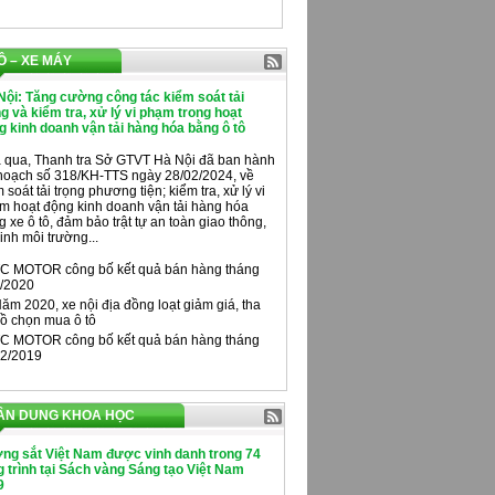
Ô – XE MÁY
Nội: Tăng cường công tác kiểm soát tải
ng và kiểm tra, xử lý vi phạm trong hoạt
g kinh doanh vận tải hàng hóa bằng ô tô
 qua, Thanh tra Sở GTVT Hà Nội đã ban hành
hoạch số 318/KH-TTS ngày 28/02/2024, về
 soát tải trọng phương tiện; kiểm tra, xử lý vi
m hoạt động kinh doanh vận tải hàng hóa
 xe ô tô, đảm bảo trật tự an toàn giao thông,
inh môi trường...
C MOTOR công bố kết quả bán hàng tháng
/2020
ăm 2020, xe nội địa đồng loạt giảm giá, tha
ồ chọn mua ô tô
C MOTOR công bố kết quả bán hàng tháng
2/2019
ÂN DUNG KHOA HỌC
ng sắt Việt Nam được vinh danh trong 74
 trình tại Sách vàng Sáng tạo Việt Nam
9