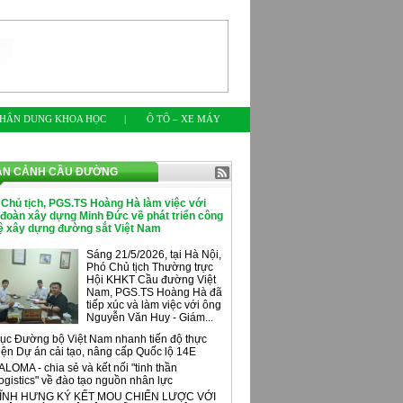
HÂN DUNG KHOA HỌC
|
Ô TÔ – XE MÁY
ÀN CẢNH CẦU ĐƯỜNG
 Chủ tịch, PGS.TS Hoàng Hà làm việc với
 đoàn xây dựng Minh Đức về phát triển công
ệ xây dựng đường sắt Việt Nam
Sáng 21/5/2026, tại Hà Nội,
Phó Chủ tịch Thường trực
Hội KHKT Cầu đường Việt
Nam, PGS.TS Hoàng Hà đã
tiếp xúc và làm việc với ông
Nguyễn Văn Huy - Giám...
ục Đường bộ Việt Nam nhanh tiến độ thực
iện Dự án cải tạo, nâng cấp Quốc lộ 14E
ALOMA - chia sẻ và kết nối "tinh thần
ogistics" về đào tạo nguồn nhân lực
ĨNH HƯNG KÝ KẾT MOU CHIẾN LƯỢC VỚI