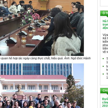
Ô T
Hà 
trọ
độn
Vừa
Kế 
kiểm
phạ
bằng
vệ s
uan hệ hợp tác ngày càng thực chất, hiệu quả. Ảnh: Ngô Đức Hành
T
1
N
h
T
1
CH
Đườ
công
201