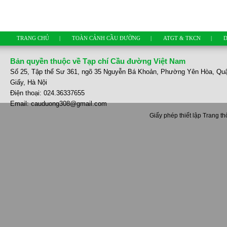
TRANG CHỦ
|
TOÀN CẢNH CẦU ĐƯỜNG
|
ATGT & TKCN
|
D
Bản quyền thuộc về Tạp chí Cầu đường Việt Nam
Số 25, Tập thể Sư 361, ngõ 35 Nguyễn Bá Khoản, Phường Yên Hòa, Qu
Giấy, Hà Nội
Điện thoại: 024.36337655
Email: cauduong308@gmail.com
Giấy phép thiết lập Trang t