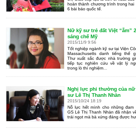
hoàn thành chương trình trong hai
6 bài báo quốc tế.
Nữ kỹ sư trẻ đất Việt “ẵm” 
sáng chế Mỹ
2015
/
11
/
9
9
:
56
Tốt nghiệp ngành kỹ sư tại Viện C
Massachusetts danh tiếng thế gi
Thư xuất sắc được nhà trường gi
tiếp tục nghiên cứu về vật lý n
trong lò thí nghiệm...
Nghị lực phi thường của nữ
sư Lê Thị Thanh Nhàn
2015
/
10
/
24
18
:
19
Nỗ lực hết mình cho những đam 
GS Lê Thị Thanh Nhàn đã nhận v
trái ngọt mà bà xứng đáng được h