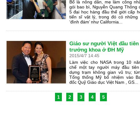
Bố là nông dân, mẹ làm công nh
gói bao bì, Nguyễn Quang Thông 
5 đại học hàng đầu thế giới cấp 
tiến sĩ vật lý, trong đó có những 
‘đình đám’ như California...
Giáo sư người Việt đầu tiên
trưởng khoa ở ĐH Mỹ
2015
/
4
/
7
14
:
45
Làm việc cho NASA trong 10 nă
chế một tay người máy đầu tiên
dựng trạm không gian vũ trụ; từ
Tổng thống Mỹ bổ nhiệm vào B
đốc Quỹ Giáo dục Việt Nam , GS...
1
2
3
4
5