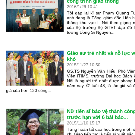
công trình giao thông
2016
/
1
/
29
10
:
41
Tôi gặp lại kĩ sư Phạm Quang Tu
anh đang là Tổng giám đốc Liên h
thông khu vực I. Nói theo giọng 
của Bộ trưởng Bộ GTVT dạo đó l
tướng Đồng Sĩ Nguyên...
Giáo sư trẻ nhất và nỗ lực 
khó
2015
/
11
/
27
10
:
50
GS.TS Nguyễn Văn Hiếu, Phó Viện
Viện ITIMS, trường Đại học Bách
Nội là người trẻ nhất được phon
năm nay. Ở tuổi 43, là tác giả và 
giả của hơn 130 công...
Nữ tiến sĩ bảo vệ thành côn
trước hạn với 6 bài báo...
2015
/
11
/
10
15
:
17
Từng hoàn tất cao học trong một n
chị Giao tiếp tục là tiến sĩ xuất sắc