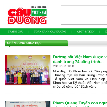
TRANG CHỦ
|
TOÀN CẢNH CẦU ĐƯỜNG
|
ATGT & TKCN
|
D
CHÂN DUNG KHOA HỌC
Đường sắt Việt Nam được v
danh trong 74 công trình...
2019
/
9
/
4
18
:
8
Mới đây, Bộ Khoa học và Công ng
Thường trực Ủy ban Trung ương M
Tổ quốc Việt Nam và Liên hiệp 
Khoa học và Kỹ thuật Việt Nam phố
chức Lễ công bố “Sách vàng...
Phạm Quang Tuyến con ngư