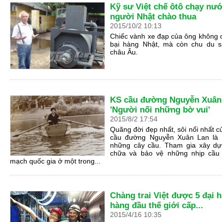
Kỹ sư Việt chế ôtô chạy nướ
người Nhật chào thua
2015
/
10
/
2
10
:
13
Chiếc vành xe đạp của ông không 
bại hàng Nhật, mà còn chu du s
châu Âu.
KS cầu đường Nguyễn Xuân
'Người nối những bờ vui'
2015
/
8
/
2
17
:
54
Quãng đời đẹp nhất, sôi nổi nhất c
cầu đường Nguyễn Xuân Lan là 
những cây cầu. Tham gia xây dự
chữa và bảo vệ những nhịp cầu 
mạch quốc gia ở một trong...
Chàng trai Việt được 5 đại 
hàng đầu thế giới cấp...
2015
/
4
/
16
10
:
35