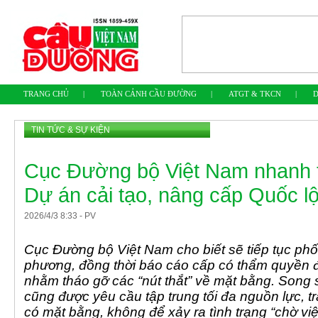
TRANG CHỦ
|
TOÀN CẢNH CẦU ĐƯỜNG
|
ATGT & TKCN
|
D
TIN TỨC & SỰ KIỆN
Cục Đường bộ Việt Nam nhanh t
Dự án cải tạo, nâng cấp Quốc l
2026
/
4
/
3
8
:
33
-
PV
Cục Đường bộ Việt Nam cho biết sẽ tiếp tục phối
phương, đồng thời báo cáo cấp có thẩm quyền để
nhằm tháo gỡ các “nút thắt” về mặt bằng. Song 
cũng được yêu cầu tập trung tối đa nguồn lực, tr
có mặt bằng, không để xảy ra tình trạng “chờ vi