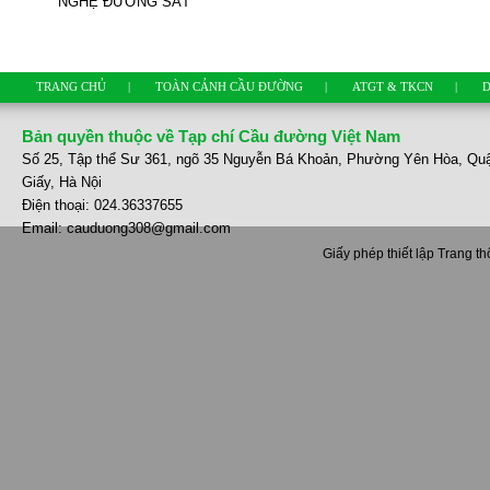
NGHỆ ĐƯỜNG SẮT
TRANG CHỦ
|
TOÀN CẢNH CẦU ĐƯỜNG
|
ATGT & TKCN
|
D
Bản quyền thuộc về Tạp chí Cầu đường Việt Nam
Số 25, Tập thể Sư 361, ngõ 35 Nguyễn Bá Khoản, Phường Yên Hòa, Qu
Giấy, Hà Nội
Điện thoại: 024.36337655
Email: cauduong308@gmail.com
Giấy phép thiết lập Trang t