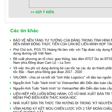
>> GỬI Ý KIẾN
Các tin khác
BẢO VỆ NỀN TẢNG TƯ TƯỞNG CỦA ĐẢNG TRONG TÌNH HÌNH 
ĐẾN HÀNH ĐỘNG THỰC TIỄN CỦA CÁN BỘ LIÊN MINH HỢP TÁ
Phó Chủ tịch, PGS.TS Hoàng Hà làm việc với Tập đoàn xây dựng M
dựng đường sắt Việt Nam
Đề xuất phương án tổ chức giao thông, bảo đảm ATGT Dự án ĐTX
Nam phía Đông đoạn Cam Lộ – La Sơn
Về việc thu phí sử dụng đường bộ cao tốc tại các dự án thành ph
tốc Bắc - Nam phía Đông giai đoạn 2017 - 2020
VALOMA - chia sẻ và kết nối "tinh thần Logistics" về đào tạo nguồn
Nguyễn Anh Tuấn “hành trình” từ VietnamNet đến Diễn đàn toàn cầ
Nguyễn Anh Tuấn “hành trình” từ VietnamNet đến Diễn đàn toàn cầ
LIÊN HIỆP HỘI LUÔN ĐỒNG HÀNH, CỔ VŨ NHÀ XUẤT BẢN TRI
MỆNH PHỔ BIẾN KIẾN THỨC KHOA HỌC
NHÀ XUẤT BẢN TRI THỨC TÌM HƯỚNG ĐI TRONG “KỶ NGUYÊN
VĨNH HƯNG KÝ KẾT MOU CHIẾN LƯỢC VỚI 2 TẬP ĐOÀN CHÂU