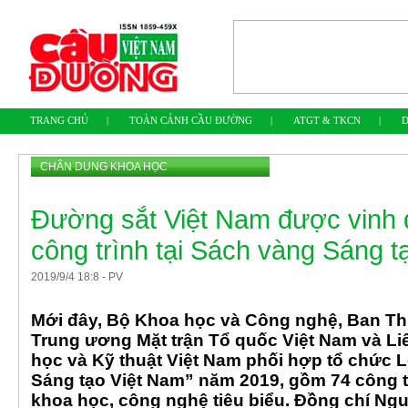
TRANG CHỦ
|
TOÀN CẢNH CẦU ĐƯỜNG
|
ATGT & TKCN
|
D
CHÂN DUNG KHOA HỌC
Đường sắt Việt Nam được vinh 
công trình tại Sách vàng Sáng 
2019
/
9
/
4
18
:
8
-
PV
Mới đây, Bộ Khoa học và Công nghệ, Ban T
Trung ương Mặt trận Tổ quốc Việt Nam và Li
học và Kỹ thuật Việt Nam phối hợp tổ chức 
Sáng tạo Việt Nam” năm 2019, gồm 74 công tr
khoa học, công nghệ tiêu biểu. Đồng chí Ng