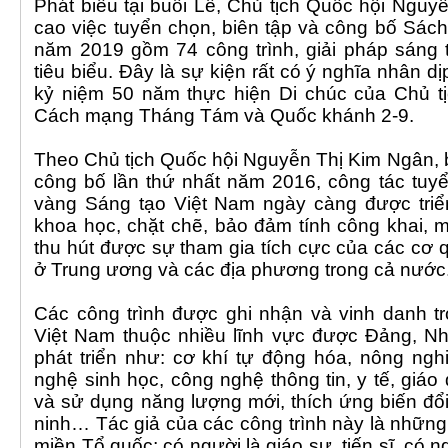
Phát biểu tại buổi Lễ, Chủ tịch Quốc hội Ngu
cao việc tuyển chọn, biên tập và công bố Sác
năm 2019 gồm 74 công trình, giải pháp sáng 
tiêu biểu. Đây là sự kiện rất có ý nghĩa nhân d
kỷ niệm 50 năm thực hiện Di chúc của Chủ t
Cách mạng Tháng Tám và Quốc khánh 2-9.
Theo Chủ tịch Quốc hội Nguyễn Thị Kim Ngân, 
công bố lần thứ nhất năm 2016, công tác tuy
vàng Sáng tạo Việt Nam ngày càng được triển
khoa học, chặt chẽ, bảo đảm tính công khai, 
thu hút được sự tham gia tích cực của các cơ 
ở Trung ương và các địa phương trong cả nước
Các công trình được ghi nhận và vinh danh t
Việt Nam thuộc nhiều lĩnh vực được Đảng, Nh
phát triển như: cơ khí tự động hóa, nông ng
nghệ sinh học, công nghệ thông tin, y tế, giáo
và sử dụng năng lượng mới, thích ứng biến đổ
ninh… Tác giả của các công trình này là những 
miền Tổ quốc; có người là giáo sư, tiến sĩ, có 