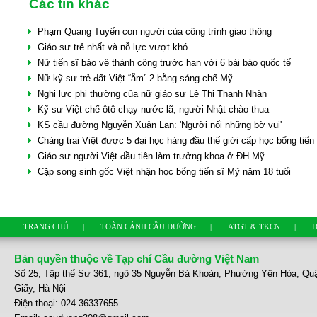
Các tin khác
Phạm Quang Tuyến con người của công trình giao thông
Giáo sư trẻ nhất và nỗ lực vượt khó
Nữ tiến sĩ bảo vệ thành công trước hạn với 6 bài báo quốc tế
Nữ kỹ sư trẻ đất Việt “ẵm” 2 bằng sáng chế Mỹ
Nghị lực phi thường của nữ giáo sư Lê Thị Thanh Nhàn
Kỹ sư Việt chế ôtô chạy nước lã, người Nhật chào thua
KS cầu đường Nguyễn Xuân Lan: 'Người nối những bờ vui'
Chàng trai Việt được 5 đại học hàng đầu thế giới cấp học bổng tiến 
Giáo sư người Việt đầu tiên làm trưởng khoa ở ĐH Mỹ
Cặp song sinh gốc Việt nhận học bổng tiến sĩ Mỹ năm 18 tuổi
TRANG CHỦ
|
TOÀN CẢNH CẦU ĐƯỜNG
|
ATGT & TKCN
|
D
Bản quyền thuộc về Tạp chí Cầu đường Việt Nam
Số 25, Tập thể Sư 361, ngõ 35 Nguyễn Bá Khoản, Phường Yên Hòa, Qu
Giấy, Hà Nội
Điện thoại: 024.36337655