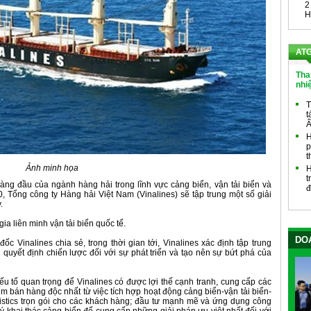
2
H
ATG
Tha
nhi
T
t
Ấ
H
p
t
Ảnh minh họa
H
t
hàng đầu của ngành hàng hải trong lĩnh vực cảng biển, vận tải biển và
đ
, Tổng công ty Hàng hải Việt Nam (Vinalines) sẽ tập trung một số giải
.
gia liên minh vận tải biển quốc tế.
DOA
Vinalines chia sẻ, trong thời gian tới, Vinalines xác định tập trung
quyết định chiến lược đối với sự phát triển và tạo nên sự bứt phá của
- yếu tố quan trọng để Vinalines có được lợi thế cạnh tranh, cung cấp các
điểm bán hàng độc nhất từ việc tích hợp hoạt động cảng biển-vận tải biển-
gistics trọn gói cho các khách hàng; đầu tư mạnh mẽ và ứng dụng công