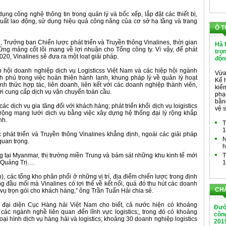
ng công nghệ thông tin trong quản lý và bốc xếp, lắp đặt các thiết bị,
 suất lao động, sử dụng hiệu quả công năng của cơ sở hạ tầng và trang
Ô T
, Trưởng ban Chiến lược phát triển và Truyền thông Vinalines, thời gian
Hà 
ững mảng cốt lõi mang về lợi nhuận cho Tổng công ty. Vì vậy, để phát
trọ
020, Vinalines sẽ đưa ra một loạt giải pháp.
độn
p hội doanh nghiệp dịch vụ Logisticss Việt Nam và các hiệp hội ngành
Vừa
phủ trong việc hoàn thiện hành lanh, khung pháp lý về quản lý hoạt
Kế 
hình thức hợp tác, liên doanh, liên kết với các doanh nghiệp thành viên,
kiểm
ới cung cấp dịch vụ vận chuyển toàn cầu.
phạ
bằng
ác dịch vụ gia tăng đối với khách hàng; phát triển khối dịch vụ loigistics
vệ s
ộng mạng lưới dịch vụ bằng việc xây dựng hệ thống đại lý rộng khắp
nh.
T
1
phát triển và Truyền thông Vinalines khẳng định, ngoài các giải pháp
N
 quan trọng.
h
ờng tại Myanmar, thị trường miền Trung và bám sát những khu kinh tế mới
T
 Quảng Trị….
1
, các tổng kho phân phối ở những vị trí, địa điểm chiến lược trong định
 đầu mối mà Vinalines có lợi thế về kết nối, quá đó thu hút các doanh
CH
vụ trọn gói cho khách hàng,” ông Trần Tuấn Hải chia sẻ.
s, đại diện Cục Hàng hải Việt Nam cho biết, cả nước hiện có khoảng
Đườ
ác ngành nghề liên quan đến lĩnh vực logistics;, trong đó có khoảng
công
ại hình dịch vụ hàng hải và logistics; khoảng 30 doanh nghiệp logistics
201