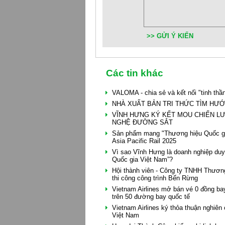
>> GỬI Ý KIẾN
Các tin khác
VALOMA - chia sẻ và kết nối "tinh thầ
NHÀ XUẤT BẢN TRI THỨC TÌM HƯỚ
VĨNH HƯNG KÝ KẾT MOU CHIẾN LƯ
NGHỆ ĐƯỜNG SẮT
Sản phẩm mang "Thương hiệu Quốc gi
Asia Pacific Rail 2025
Vì sao Vĩnh Hưng là doanh nghiệp duy
Quốc gia Việt Nam”?
Hội thành viên - Công ty TNHH Thương
thi công công trình Bến Rừng
Vietnam Airlines mở bán vé 0 đồng bay
trên 50 đường bay quốc tế
Vietnam Airlines ký thỏa thuận nghiên
Việt Nam