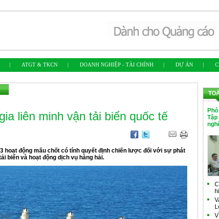
|
ATGT & TKCN
|
DOANH NGHIỆP - TÀI CHÍNH
|
DỰ ÁN
|
C
TO
Phó
gia liên minh vận tải biển quốc tế
Tập
ngh
 3 hoạt động mấu chốt có tính quyết định chiến lược đối với sự phát
ải biển và hoạt động dịch vụ hàng hải.
C
h
V
L
V