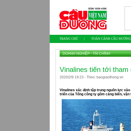
TRANG CHỦ
|
TOÀN CẢNH CẦU ĐƯỜNG
DOANH NGHIỆP - TÀI CHÍNH
Vinalines tiến tới tham 
2020
/
2
/
9
19
:
23
-
Theo: baogiaothong.vn
Vinalines xác định tập trung nguồn lực vào
triển của Tổng công ty gồm cảng biển, vận t