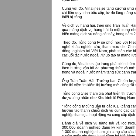
cạnh tranh.
Cùng với đó, Vinalines sẽ tăng cường ứng dụ
cải tiến quy trình bốc xếp, từ đó tăng năng
thiết bị cảng.
Về dịch vụ hàng hải, theo ông Trần Tuấn Hải
qua mảng dịch vụ hàng hải là một trong nh
triển mảng dịch vụ nòng cốt này, trong năm 2
Theo đó, Tổng công ty sẽ phối hợp với Hiệ
nghề khác nghiên cứu, tham mưu cho Chính 
động logistics tại Việt Nam; phát triển các 
các đối tác nước ngoài, từ đó tạo ra mạng lư
Cùng đó, Vinalines tập trung phát triển thêm c
theo hướng vận tải đa phương thức và mở r
trong và ngoài nước nhằm tăng sức cạnh tra
Ông Trần Tuấn Hải, Trưởng ban Chiến lược 
trên thì việc tìm kiếm thị trường mới cũng rất
Tổng công ty sẽ tham gia phát triển thị trư
được công nhận như Khu kinh tế Đông Nam
“Tổng công ty cũng đầu tư các ICD (cảng cạn)
hướng tạo thành chuỗi dịch vụ cùng các cảng
nghiệp tham gia hoạt động và cung cấp dịch 
Đánh giá về dịch vụ hàng hải và logistic
300.000 doanh nghiệp đăng ký kinh doanh c
1.300 doanh nghiệp tham gia cung cấp các lo