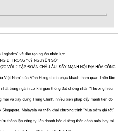
n Logistics" về đào tạo nguồn nhân lực
NG ĐI TRONG “KỶ NGUYÊN SỐ”
ỢC VỚI 2 TẬP ĐOÀN CHÂU ÂU: ĐẨY MẠNH NỘI ĐỊA HÓA CÔNG
a Việt Nam" của Vĩnh Hưng chinh phục khách tham quan Triển lãm
 nhất trong ngành cơ khí giao thông đạt chứng nhận “Thương hiệu
 mại và xây dựng Trung Chính, nhiều biện pháp đẩy mạnh tiến độ
 Singapore, Malaysia và triển khai chương trình “Mua sớm giá tốt”
 cứu thành lập công ty liên doanh bảo dưỡng thân cánh máy bay tại