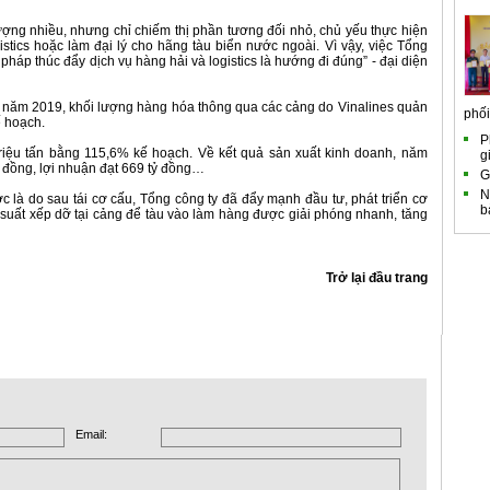
.
lượng nhiều, nhưng chỉ chiếm thị phần tương đối nhỏ, chủ yếu thực hiện
istics hoặc làm đại lý cho hãng tàu biển nước ngoài. Vì vậy, việc Tổng
 pháp thúc đẩy dịch vụ hàng hải và logistics là hướng đi đúng” - đại diện
g năm 2019, khối lượng hàng hóa thông qua các cảng do Vinalines quản
phối.
ế hoạch.
P
triệu tấn bằng 115,6% kế hoạch. Về kết quả sản xuất kinh doanh, năm
g
ỷ đồng, lợi nhuận đạt 669 tỷ đồng…
G
N
ợc là do sau tái cơ cấu, Tổng công ty đã đẩy mạnh đầu tư, phát triển cơ
b
ệu suất xếp dỡ tại cảng để tàu vào làm hàng được giải phóng nhanh, tăng
Trở lại đầu trang
Email: