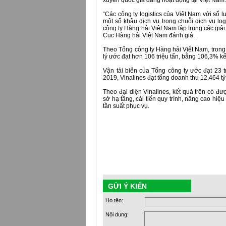
xuyên quốc gia đang hoạt động tại Việt Nam
“Các công ty logistics của Việt Nam với số 
một số khâu dịch vụ trong chuỗi dịch vụ log
công ty Hàng hải Việt Nam tập trung các giải
Cục Hàng hải Việt Nam đánh giá.
Theo Tổng công ty Hàng hải Việt Nam, tron
lý ước đạt hơn 106 triệu tấn, bằng 106,3% k
Vận tải biển của Tổng công ty ước đạt 23 
2019, Vinalines đạt tổng doanh thu 12.464 t
Theo đại diện Vinalines, kết quả trên có đư
sở hạ tầng, cải tiến quy trình, nâng cao hi
tần suất phục vụ.
GỬI Ý KIẾN
Họ tên:
Nội dung: