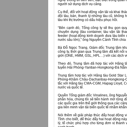
nghệ thông tin tiên tiến, đặc biệt trong quả
người sử dụng dịch vụ cảng.
Cụ thể, đối với hoạt động vận tải và khai th
đội tàu, bán, thanh lý những tàu cũ, không 
tàu khi thị trường có dấu hiệu phục hồi.
“Bên cạnh đó, Tổng công ty sẽ thu gọn quy
chuyên dụng (tàu container, tàu vận tải tha
feeder (hoạt động kinh doanh đưa tàu biển
nước sâu lớn),” ông Nguyễn Cảnh Tĩnh chia 
Bà Đỗ Ngọc Trang, Giám đốc Trung tâm khai
công ty, thời gian qua Trung tâm đã kết nối
giới (ONE, HMM, GSL, HPL…) với các dịch vụ 
Theo đó, Trung tâm đã hợp tác với Hãng tà
tuyến Hải Phòng-Yantian-Hongkong-Đà Nẵn
Trung tâm hợp tác với Hãng tàu Gold Star Lin
Phòng-Khâm Châu-Dachanbay-Hongkong-Cái
tắc với Hãng tàu CMA-CGM, Hapag Lloyd, Co
nước và quốc tế.
Quyền Tổng giám đốc Vinalines, ông Nguyễn C
phần hóa, chúng tôi sẽ tiến hành mở rộng đầ
các quốc gia trên thế giới thông qua các cản
gia liên minh vận tải biển quốc tế nhằm khẳn
Nói thêm về giải pháp thúc đẩy hoạt động 
Tĩnh cho biết, để thúc đẩy hai hoạt động nà
lý, tổ chức phù hợp cho từng đơn vị thành 