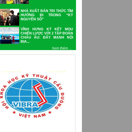
NHÀ XUẤT BẢN TRI THỨC TÌM
HƯỚNG ĐI TRONG “KỶ
NGUYÊN SỐ”
VĨNH HƯNG KÝ KẾT MOU
CHIẾN LƯỢC VỚI 2 TẬP ĐOÀN
CHÂU ÂU: ĐẨY MẠNH NỘI
ĐỊA...
Xem thêm ...