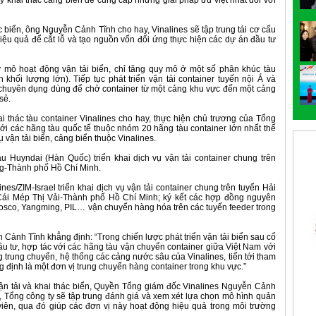
n lý khai thác cảng biển để cung cấp những giải pháp ưu việt nhất đối với
ác biển, ông Nguyễn Cảnh Tĩnh cho hay, Vinalines sẽ tập trung tái cơ cấu
hiệu quả để cắt lỗ và tạo nguồn vốn đối ứng thực hiện các dự án đầu tư
 mô hoạt động vận tải biển, chỉ tăng quy mô ở một số phân khúc tàu
n khối lượng lớn). Tiếp tục phát triển vận tải container tuyến nội Á và
 chuyên dụng dùng để chở container từ một cảng khu vực đến một cảng
sẻ.
 thác tàu container Vinalines cho hay, thực hiện chủ trương của Tổng
 với các hãng tàu quốc tế thuộc nhóm 20 hãng tàu container lớn nhất thế
vận tải biển, cảng biển thuộc Vinalines.
u Huyndai (Hàn Quốc) triển khai dịch vụ vận tải container chung trên
g-Thành phố Hồ Chí Minh.
es/ZIM-Israel triển khai dịch vụ vận tải container chung trên tuyến Hải
 Mép Thị Vải-Thành phố Hồ Chí Minh; ký kết các hợp đồng nguyên
sco, Yangming, PIL… vận chuyển hàng hóa trên các tuyến feeder trong
ảnh Tĩnh khẳng định: “Trong chiến lược phát triển vận tải biển sau cổ
u tư, hợp tác với các hãng tàu vận chuyển container giữa Việt Nam với
g trung chuyển, hệ thống các cảng nước sâu của Vinalines, tiến tới tham
g định là một đơn vị trung chuyển hàng container trong khu vực.”
vận tải và khai thác biển, Quyền Tổng giám đốc Vinalines Nguyễn Cảnh
y, Tổng công ty sẽ tập trung đánh giá và xem xét lựa chọn mô hình quản
viên, qua đó giúp các đơn vị này hoạt động hiệu quả trong môi trường