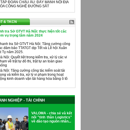
 TẬP ĐOÀN CHÂU ÂU: ĐẨY MẠNH NỘI ĐỊA
ÓA CÔNG NGHỆ ĐƯỜNG SẮT
T & TKCN
nh tra Sở GTVT Hà Nội: thực hiện tốt các
ệm vụ trọng tâm năm 2024
hanh tra Sở GTVT Hà Nội: Tăng cường công
ác đảm bảo TTATGT dịp Tết và Lễ hội Xuân
t Tỵ năm 2025.
à Nội: Quyết liệt trong kiểm tra, xử lý các vi
hạm về trật tự đô thị, trật tự an toàn giao
hông
à Nội: Tăng cường công tác kiểm soát tải
rọng và kiểm tra, xử lý vi phạm trong hoạt
ộng kinh doanh vận tải hàng hóa bằng ô tô
NH NGHIỆP - TÀI CHÍNH
VALOMA - chia sẻ và kết
nối "tinh thần Logistics"
về đào tạo nguồn nhân...