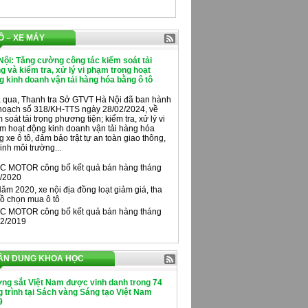
Ô – XE MÁY
Nội: Tăng cường công tác kiểm soát tải
ng và kiểm tra, xử lý vi phạm trong hoạt
g kinh doanh vận tải hàng hóa bằng ô tô
 qua, Thanh tra Sở GTVT Hà Nội đã ban hành
hoạch số 318/KH-TTS ngày 28/02/2024, về
 soát tải trọng phương tiện; kiểm tra, xử lý vi
m hoạt động kinh doanh vận tải hàng hóa
 xe ô tô, đảm bảo trật tự an toàn giao thông,
inh môi trường...
C MOTOR công bố kết quả bán hàng tháng
/2020
ăm 2020, xe nội địa đồng loạt giảm giá, tha
ồ chọn mua ô tô
C MOTOR công bố kết quả bán hàng tháng
2/2019
ÂN DUNG KHOA HỌC
ng sắt Việt Nam được vinh danh trong 74
 trình tại Sách vàng Sáng tạo Việt Nam
9