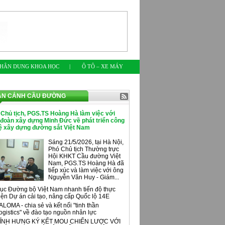
HÂN DUNG KHOA HỌC
|
Ô TÔ – XE MÁY
ÀN CẢNH CẦU ĐƯỜNG
 Chủ tịch, PGS.TS Hoàng Hà làm việc với
 đoàn xây dựng Minh Đức về phát triển công
ệ xây dựng đường sắt Việt Nam
Sáng 21/5/2026, tại Hà Nội,
Phó Chủ tịch Thường trực
Hội KHKT Cầu đường Việt
Nam, PGS.TS Hoàng Hà đã
tiếp xúc và làm việc với ông
Nguyễn Văn Huy - Giám...
ục Đường bộ Việt Nam nhanh tiến độ thực
iện Dự án cải tạo, nâng cấp Quốc lộ 14E
ALOMA - chia sẻ và kết nối "tinh thần
ogistics" về đào tạo nguồn nhân lực
ĨNH HƯNG KÝ KẾT MOU CHIẾN LƯỢC VỚI