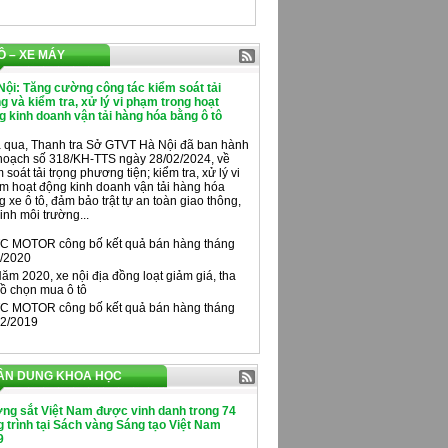
Ô – XE MÁY
Nội: Tăng cường công tác kiểm soát tải
ng và kiểm tra, xử lý vi phạm trong hoạt
g kinh doanh vận tải hàng hóa bằng ô tô
 qua, Thanh tra Sở GTVT Hà Nội đã ban hành
hoạch số 318/KH-TTS ngày 28/02/2024, về
 soát tải trọng phương tiện; kiểm tra, xử lý vi
m hoạt động kinh doanh vận tải hàng hóa
 xe ô tô, đảm bảo trật tự an toàn giao thông,
inh môi trường...
C MOTOR công bố kết quả bán hàng tháng
/2020
ăm 2020, xe nội địa đồng loạt giảm giá, tha
ồ chọn mua ô tô
C MOTOR công bố kết quả bán hàng tháng
2/2019
ÂN DUNG KHOA HỌC
ng sắt Việt Nam được vinh danh trong 74
 trình tại Sách vàng Sáng tạo Việt Nam
9