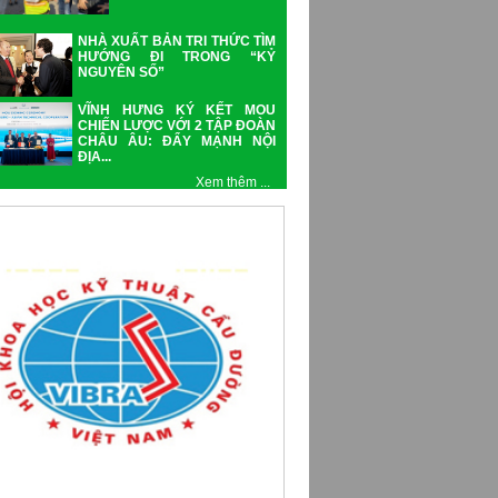
NHÀ XUẤT BẢN TRI THỨC TÌM
HƯỚNG ĐI TRONG “KỶ
NGUYÊN SỐ”
VĨNH HƯNG KÝ KẾT MOU
CHIẾN LƯỢC VỚI 2 TẬP ĐOÀN
CHÂU ÂU: ĐẨY MẠNH NỘI
ĐỊA...
Xem thêm ...