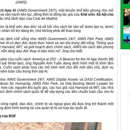
(AIWS)
tích hợp AI
(AIWS Government 24/7), một khuôn khổ tiên phong cho mô
và vận hành liên tục, đồng thời là đồng tác giả của
Khế ước Xã hội cho
các nhà lãnh đạo của Club de Madrid.
òn là khế ước đạo đức và xã hội cho cách tài sản số được tạo ra, được
c nhân hỗ trợ đáng tin, chứ không phải để thao túng.
a các định chế sống như AIWS Government 24/7, AIWS Film Park, AIWS
 nơi AI có đạo đức được thực hành và lan tỏa trong đời sống. Thông qua
ư Harvard, MIT, và giới hoạch định chính sách, AIWS tìm cách tiên phong
ố nền tảng đạo đức thay vì bào mòn nó”
, ông cho biết.
kakis của cuốn sách
America at 250 – A Beacon for the AI Age
(Nước Mỹ
tuệ Nhân tạo), ông Nguyễn Anh Tuấn đang định hình một lộ trình tầm
a. Cuốn sách phác họa các mô hình mới cho đổi mới dân chủ, dịch vụ
hiệm toàn cầu trong thời đại AI.
 như
AIWS Government 24/7, AIWS Digital Assets
và
DASI Certification
,
usic for Humanity, AIWS Film Park
, và Giải thưởng World Leader for
 hợp các nguyên thủ quốc gia, các học giả của Harvard và MIT, các nhà
ch định chính sách quốc tế để xây dựng các tiêu chuẩn toàn cầu cho AI
 công nghệ, đạo đức, chính trị và ngoại giao đã đưa ông trở thành một
 định hình tương lai của quản trị AI và hợp tác quốc tế.
ng của BGF