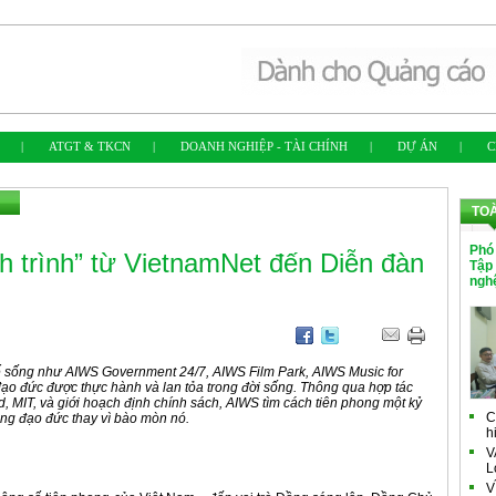
|
ATGT & TKCN
|
DOANH NGHIỆP - TÀI CHÍNH
|
DỰ ÁN
|
C
TO
Phó
 trình” từ VietnamNet đến Diễn đàn
Tập
ngh
ế sống như AIWS Government 24/7, AIWS Film Park, AIWS Music for
 đạo đức được thực hành và lan tỏa trong đời sống. Thông qua hợp tác
, MIT, và giới hoạch định chính sách, AIWS tìm cách tiên phong một kỷ
C
ảng đạo đức thay vì bào mòn nó.
h
V
L
V