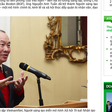
hông số tiên phong của Việt Nam – đến vai trò Đồng sáng lập, Đồng Chủ
2
 cầu Boston (BGF), ông Nguyễn Anh Tuấn đã trở thành Người sáng tạo
H
– một mô hình chính trị, kinh tế và xã hội thúc đẩy quản trị nhân văn, đạo
ATG
Tha
nhi
T
t
Ấ
H
p
t
H
t
đ
DOA
ập VietnamNet, Người sáng tạo triển mô hình Xã hội Trí tuệ Nhân tạo