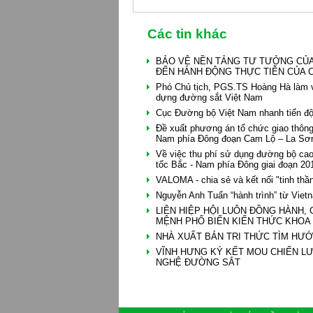
Các tin khác
BẢO VỆ NỀN TẢNG TƯ TƯỞNG CỦA
ĐẾN HÀNH ĐỘNG THỰC TIỄN CỦA C
Phó Chủ tịch, PGS.TS Hoàng Hà làm v
dựng đường sắt Việt Nam
Cục Đường bộ Việt Nam nhanh tiến độ 
Đề xuất phương án tổ chức giao thô
Nam phía Đông đoạn Cam Lộ – La Sơ
Về việc thu phí sử dụng đường bộ cao
tốc Bắc - Nam phía Đông giai đoạn 20
VALOMA - chia sẻ và kết nối "tinh thầ
Nguyễn Anh Tuấn “hành trình” từ Viet
LIÊN HIỆP HỘI LUÔN ĐỒNG HÀNH,
MỆNH PHỔ BIẾN KIẾN THỨC KHOA
NHÀ XUẤT BẢN TRI THỨC TÌM HƯỚ
VĨNH HƯNG KÝ KẾT MOU CHIẾN LƯ
NGHỆ ĐƯỜNG SẮT