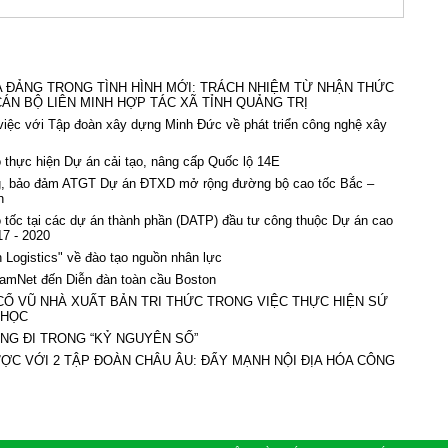
 ĐẢNG TRONG TÌNH HÌNH MỚI: TRÁCH NHIỆM TỪ NHẬN THỨC
ÁN BỘ LIÊN MINH HỢP TÁC XÃ TỈNH QUẢNG TRỊ
iệc với Tập đoàn xây dựng Minh Đức về phát triển công nghệ xây
thực hiện Dự án cải tạo, nâng cấp Quốc lộ 14E
ng, bảo đảm ATGT Dự án ĐTXD mở rộng đường bộ cao tốc Bắc –
n
 tốc tại các dự án thành phần (DATP) đầu tư công thuộc Dự án cao
17 - 2020
n Logistics" về đào tạo nguồn nhân lực
namNet đến Diễn đàn toàn cầu Boston
 CỔ VŨ NHÀ XUẤT BẢN TRI THỨC TRONG VIỆC THỰC HIỆN SỨ
 HỌC
NG ĐI TRONG “KỶ NGUYÊN SỐ”
ỢC VỚI 2 TẬP ĐOÀN CHÂU ÂU: ĐẨY MẠNH NỘI ĐỊA HÓA CÔNG