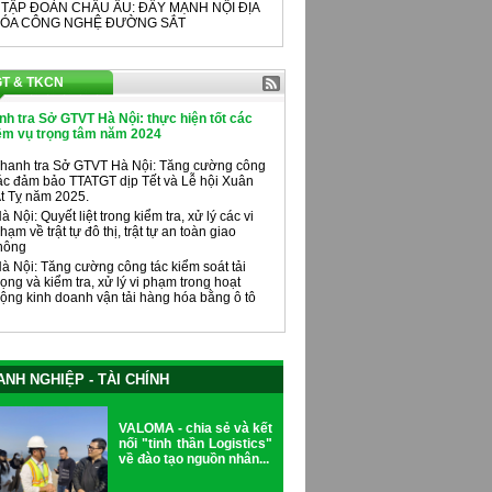
 TẬP ĐOÀN CHÂU ÂU: ĐẨY MẠNH NỘI ĐỊA
ÓA CÔNG NGHỆ ĐƯỜNG SẮT
T & TKCN
nh tra Sở GTVT Hà Nội: thực hiện tốt các
ệm vụ trọng tâm năm 2024
hanh tra Sở GTVT Hà Nội: Tăng cường công
ác đảm bảo TTATGT dịp Tết và Lễ hội Xuân
t Tỵ năm 2025.
à Nội: Quyết liệt trong kiểm tra, xử lý các vi
hạm về trật tự đô thị, trật tự an toàn giao
hông
à Nội: Tăng cường công tác kiểm soát tải
rọng và kiểm tra, xử lý vi phạm trong hoạt
ộng kinh doanh vận tải hàng hóa bằng ô tô
NH NGHIỆP - TÀI CHÍNH
VALOMA - chia sẻ và kết
nối "tinh thần Logistics"
về đào tạo nguồn nhân...