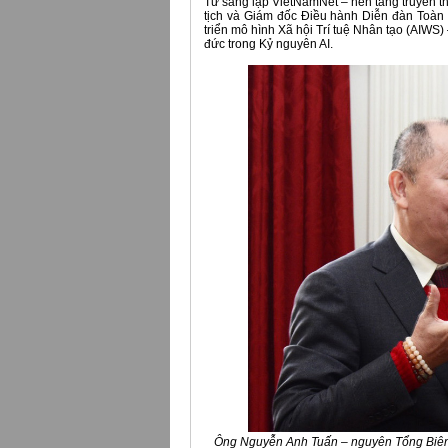
Từ sáng lập VietNamNet – nền tảng truyền t
tịch và Giám đốc Điều hành Diễn đàn Toàn
triển mô hình Xã hội Trí tuệ Nhân tạo (AIWS) 
đức trong Kỷ nguyên AI.
Ông Nguyễn Anh Tuấn – nguyên Tổng Biên t