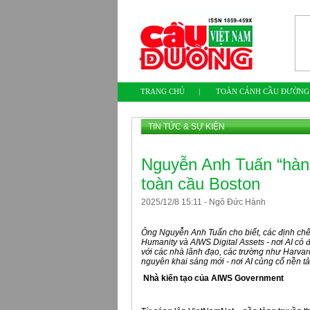
TRANG CHỦ
|
TOÀN CẢNH CẦU ĐƯỜNG
TIN TỨC & SỰ KIỆN
Nguyễn Anh Tuấn “hành
toàn cầu Boston
2025
/
12
/
8
15
:
11
-
Ngô Đức Hành
Ông Nguyễn Anh Tuấn cho biết, các định ch
Humanity và AIWS Digital Assets - nơi AI có
với các nhà lãnh đạo, các trường như Harvard
nguyên khai sáng mới - nơi AI củng cố nền t
Nhà kiến tạo của AIWS Government