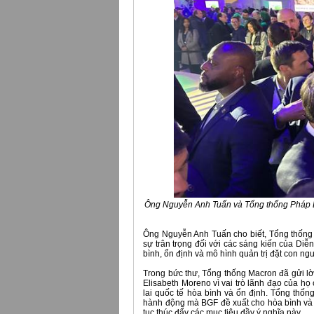
Ông Nguyễn Anh Tuấn và Tổng thống Pháp Em
Ông Nguyễn Anh Tuấn cho biết, Tổng thống
sự trân trọng đối với các sáng kiến của Diễ
bình, ổn định và mô hình quản trị đặt con ngư
Trong bức thư, Tổng thống Macron đã gửi l
Elisabeth Moreno vì vai trò lãnh đạo của 
lai quốc tế hòa bình và ổn định. Tổng thố
hành động mà BGF đề xuất cho hòa bình và ổ
tục thúc đẩy các mục tiêu đầy ý nghĩa này.