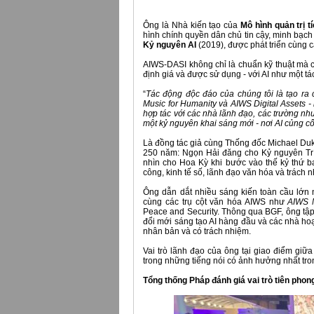
Ông là Nhà kiến tạo của
Mô hình quản trị 
hình chính quyền dân chủ tin cậy, minh bạch 
Kỷ nguyên AI
(2019), được phát triển cùng 
AIWS-DASI không chỉ là chuẩn kỹ thuật mà c
định giá và được sử dụng - với AI như một tá
“
Tác động độc đáo của chúng tôi là tạo r
Music for Humanity và AIWS Digital Assets -
hợp tác với các nhà lãnh đạo, các trường nh
một kỷ nguyên khai sáng mới - nơi AI củng c
Là đồng tác giả cùng Thống đốc Michael Du
250 năm: Ngọn Hải đăng cho Kỷ nguyên Trí 
nhìn cho Hoa Kỳ khi bước vào thế kỷ thứ b
công, kinh tế số, lãnh đạo văn hóa và trách n
Ông dẫn dắt nhiều sáng kiến toàn cầu lớn
cùng các trụ cột văn hóa AIWS như
AIWS M
Peace and Security. Thông qua BGF, ông tập
đổi mới sáng tạo AI hàng đầu và các nhà hoạ
nhân bản và có trách nhiệm.
Vai trò lãnh đạo của ông tại giao điểm giữa
trong những tiếng nói có ảnh hưởng nhất trong
Tổng thống Pháp đánh giá vai trò tiên pho