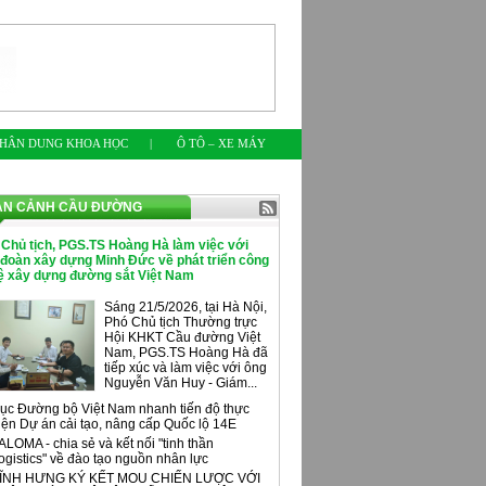
HÂN DUNG KHOA HỌC
|
Ô TÔ – XE MÁY
ÀN CẢNH CẦU ĐƯỜNG
 Chủ tịch, PGS.TS Hoàng Hà làm việc với
 đoàn xây dựng Minh Đức về phát triển công
ệ xây dựng đường sắt Việt Nam
Sáng 21/5/2026, tại Hà Nội,
Phó Chủ tịch Thường trực
Hội KHKT Cầu đường Việt
Nam, PGS.TS Hoàng Hà đã
tiếp xúc và làm việc với ông
Nguyễn Văn Huy - Giám...
ục Đường bộ Việt Nam nhanh tiến độ thực
iện Dự án cải tạo, nâng cấp Quốc lộ 14E
ALOMA - chia sẻ và kết nối "tinh thần
ogistics" về đào tạo nguồn nhân lực
ĨNH HƯNG KÝ KẾT MOU CHIẾN LƯỢC VỚI