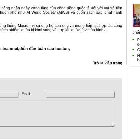
 công nhận ngày càng tăng của cộng đồng quốc tế đối với vai trò tiên
huôn khổ như AI World Society (AIWS) và cuốn sách sắp phát hành
ổng thống Macron vì sự ủng hộ của ông và mong tiếp tục hợp tác cùng
rách nhiệm, quản trị khai sáng và hợp tác quốc tế vì hòa bình./.
phối.
P
g
ietnamnet,
diễn đàn toàn cầu boston,
G
N
b
Trở lại đầu trang
Email: