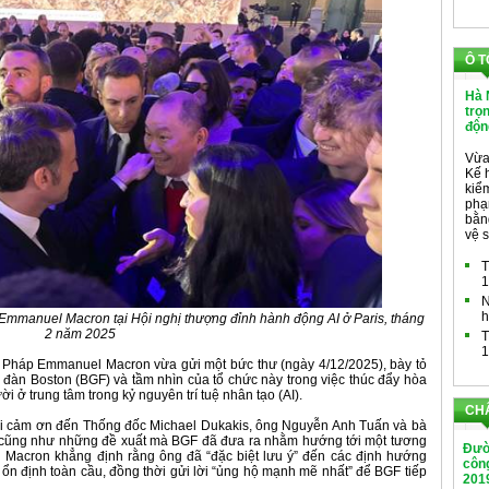
Ô T
Hà 
trọ
độn
Vừa
Kế 
kiểm
phạ
bằng
vệ s
T
1
N
h
manuel Macron tại Hội nghị thượng đỉnh hành động AI ở Paris, tháng
2 năm 2025
T
1
 Pháp Emmanuel Macron vừa gửi một bức thư (ngày 4/12/2025), bày tỏ
n đàn Boston (BGF) và tầm nhìn của tổ chức này trong việc thúc đẩy hòa
ời ở trung tâm trong kỷ nguyên trí tuệ nhân tạo (AI).
CH
ời cảm ơn đến Thống đốc Michael Dukakis, ông Nguyễn Anh Tuấn và bà
họ cũng như những đề xuất mà BGF đã đưa ra nhằm hướng tới một tương
Đườ
ng Macron khẳng định rằng ông đã “đặc biệt lưu ý” đến các định hướng
công
n định toàn cầu, đồng thời gửi lời “ủng hộ mạnh mẽ nhất” để BGF tiếp
201