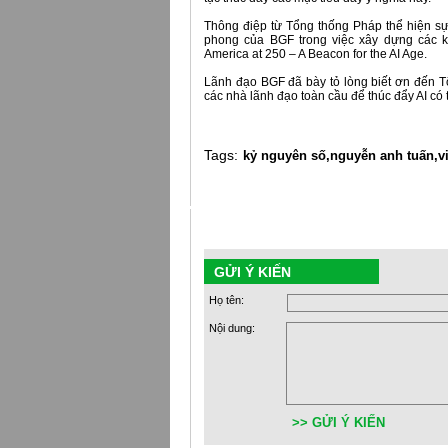
Thông điệp từ Tổng thống Pháp thể hiện sự
phong của BGF trong việc xây dựng các k
America at 250 – A Beacon for the AI Age.
Lãnh đạo BGF đã bày tỏ lòng biết ơn đến T
các nhà lãnh đạo toàn cầu để thúc đẩy AI có t
Tags:
kỷ nguyên số,
nguyễn anh tuấn,
v
GỬI Ý KIẾN
Họ tên:
Nội dung:
>> GỬI Ý KIẾN