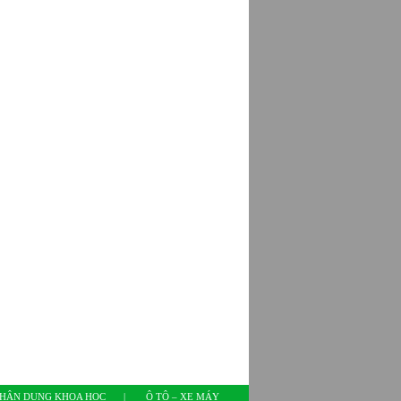
HÂN DUNG KHOA HỌC
|
Ô TÔ – XE MÁY