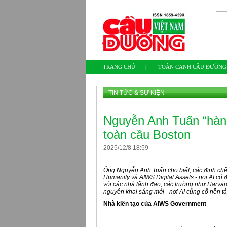
TRANG CHỦ
|
TOÀN CẢNH CẦU ĐƯỜNG
TIN TỨC & SỰ KIỆN
Nguyễn Anh Tuấn “hành
toàn cầu Boston
2025
/
12
/
8
18
:
59
Ông Nguyễn Anh Tuấn cho biết, các định ch
Humanity và AIWS Digital Assets - nơi AI có
với các nhà lãnh đạo, các trường như Harvard
nguyên khai sáng mới - nơi AI củng cố nền t
Nhà kiến tạo của AIWS Government