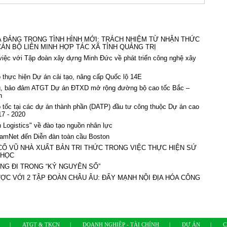
 ĐẢNG TRONG TÌNH HÌNH MỚI: TRÁCH NHIỆM TỪ NHẬN THỨC
ÁN BỘ LIÊN MINH HỢP TÁC XÃ TỈNH QUẢNG TRỊ
iệc với Tập đoàn xây dựng Minh Đức về phát triển công nghệ xây
thực hiện Dự án cải tạo, nâng cấp Quốc lộ 14E
ng, bảo đảm ATGT Dự án ĐTXD mở rộng đường bộ cao tốc Bắc –
n
 tốc tại các dự án thành phần (DATP) đầu tư công thuộc Dự án cao
17 - 2020
n Logistics" về đào tạo nguồn nhân lực
namNet đến Diễn đàn toàn cầu Boston
 CỔ VŨ NHÀ XUẤT BẢN TRI THỨC TRONG VIỆC THỰC HIỆN SỨ
 HỌC
NG ĐI TRONG “KỶ NGUYÊN SỐ”
ỢC VỚI 2 TẬP ĐOÀN CHÂU ÂU: ĐẨY MẠNH NỘI ĐỊA HÓA CÔNG
|
ATGT & TKCN
|
DOANH NGHIỆP - TÀI CHÍNH
|
DỰ ÁN
|
C