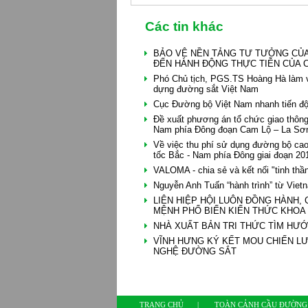
Các tin khác
BẢO VỆ NỀN TẢNG TƯ TƯỞNG CỦA
ĐẾN HÀNH ĐỘNG THỰC TIỄN CỦA C
Phó Chủ tịch, PGS.TS Hoàng Hà làm v
dựng đường sắt Việt Nam
Cục Đường bộ Việt Nam nhanh tiến độ 
Đề xuất phương án tổ chức giao thô
Nam phía Đông đoạn Cam Lộ – La Sơ
Về việc thu phí sử dụng đường bộ cao
tốc Bắc - Nam phía Đông giai đoạn 20
VALOMA - chia sẻ và kết nối "tinh thầ
Nguyễn Anh Tuấn “hành trình” từ Viet
LIÊN HIỆP HỘI LUÔN ĐỒNG HÀNH,
MỆNH PHỔ BIẾN KIẾN THỨC KHOA
NHÀ XUẤT BẢN TRI THỨC TÌM HƯỚ
VĨNH HƯNG KÝ KẾT MOU CHIẾN LƯ
NGHỆ ĐƯỜNG SẮT
TRANG CHỦ
|
TOÀN CẢNH CẦU ĐƯỜNG