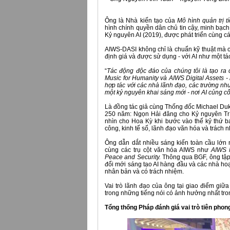
Ông là Nhà kiến tạo của
Mô hình quản trị t
hình chính quyền dân chủ tin cậy, minh bạch
Kỷ nguyên AI (2019), được phát triển cùng c
AIWS-DASI không chỉ là chuẩn kỹ thuật mà c
định giá và được sử dụng - với AI như một tá
“
Tác động độc đáo của chúng tôi là tạo r
Music for Humanity và AIWS Digital Assets -
hợp tác với các nhà lãnh đạo, các trường nh
một kỷ nguyên khai sáng mới - nơi AI củng c
Là đồng tác giả cùng Thống đốc Michael Du
250 năm: Ngọn Hải đăng cho Kỷ nguyên Trí 
nhìn cho Hoa Kỳ khi bước vào thế kỷ thứ b
công, kinh tế số, lãnh đạo văn hóa và trách n
Ông dẫn dắt nhiều sáng kiến toàn cầu lớn
cùng các trụ cột văn hóa AIWS như
AIWS M
Peace and Security.
Thông qua BGF, ông tập 
đổi mới sáng tạo AI hàng đầu và các nhà hoạ
nhân bản và có trách nhiệm.
Vai trò lãnh đạo của ông tại giao điểm giữa
trong những tiếng nói có ảnh hưởng nhất trong
Tổng thống Pháp đánh giá vai trò tiên pho