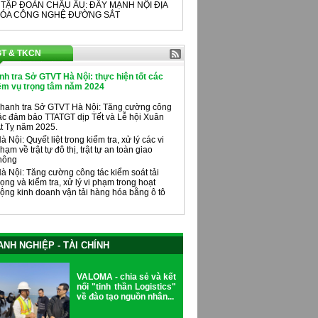
 TẬP ĐOÀN CHÂU ÂU: ĐẨY MẠNH NỘI ĐỊA
ÓA CÔNG NGHỆ ĐƯỜNG SẮT
T & TKCN
nh tra Sở GTVT Hà Nội: thực hiện tốt các
ệm vụ trọng tâm năm 2024
hanh tra Sở GTVT Hà Nội: Tăng cường công
ác đảm bảo TTATGT dịp Tết và Lễ hội Xuân
t Tỵ năm 2025.
à Nội: Quyết liệt trong kiểm tra, xử lý các vi
hạm về trật tự đô thị, trật tự an toàn giao
hông
à Nội: Tăng cường công tác kiểm soát tải
rọng và kiểm tra, xử lý vi phạm trong hoạt
ộng kinh doanh vận tải hàng hóa bằng ô tô
NH NGHIỆP - TÀI CHÍNH
VALOMA - chia sẻ và kết
nối "tinh thần Logistics"
về đào tạo nguồn nhân...