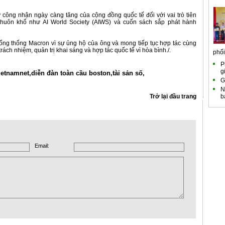
 công nhận ngày càng tăng của cộng đồng quốc tế đối với vai trò tiên
huôn khổ như AI World Society (AIWS) và cuốn sách sắp phát hành
ổng thống Macron vì sự ủng hộ của ông và mong tiếp tục hợp tác cùng
rách nhiệm, quản trị khai sáng và hợp tác quốc tế vì hòa bình./.
phối.
P
g
ietnamnet,
diễn đàn toàn cầu boston,
tài sản số,
G
N
Trở lại đầu trang
b
Email: