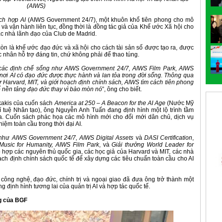
(AIWS)
ích hợp AI
(AIWS Government 24/7), một khuôn khổ tiên phong cho mô
 và vận hành liên tục, đồng thời là đồng tác giả của Khế ước Xã hội cho
ác nhà lãnh đạo của Club de Madrid.
òn là khế ước đạo đức và xã hội cho cách tài sản số được tạo ra, được
c nhân hỗ trợ đáng tin, chứ không phải để thao túng.
a các định chế sống như AIWS Government 24/7, AIWS Film Park, AIWS
 nơi AI có đạo đức được thực hành và lan tỏa trong đời sống. Thông qua
ư Harvard, MIT, và giới hoạch định chính sách, AIWS tìm cách tiên phong
ố nền tảng đạo đức thay vì bào mòn nó
”, ông cho biết.
kakis của cuốn sách
America at 250 – A Beacon for the AI Age
(Nước Mỹ
tuệ Nhân tạo), ông Nguyễn Anh Tuấn đang định hình một lộ trình tầm
a. Cuốn sách phác họa các mô hình mới cho đổi mới dân chủ, dịch vụ
hiệm toàn cầu trong thời đại AI.
 như
AIWS Government 24/7, AIWS Digital Assets
và
DASI Certification
,
usic for Humanity, AIWS Film Park
, và
Giải thưởng World Leader for
hợp các nguyên thủ quốc gia, các học giả của Harvard và MIT, các nhà
ch định chính sách quốc tế để xây dựng các tiêu chuẩn toàn cầu cho AI
 công nghệ, đạo đức, chính trị và ngoại giao đã đưa ông trở thành một
 định hình tương lai của quản trị AI và hợp tác quốc tế.
ng của BGF