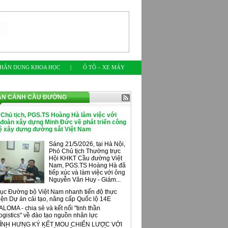
HÂN DUNG KHOA HỌC
|
Ô TÔ – XE MÁY
ÀN CẢNH CẦU ĐƯỜNG
 Chủ tịch, PGS.TS Hoàng Hà làm việc với
 đoàn xây dựng Minh Đức về phát triển công
ệ xây dựng đường sắt Việt Nam
Sáng 21/5/2026, tại Hà Nội,
Phó Chủ tịch Thường trực
Hội KHKT Cầu đường Việt
Nam, PGS.TS Hoàng Hà đã
tiếp xúc và làm việc với ông
Nguyễn Văn Huy - Giám...
ục Đường bộ Việt Nam nhanh tiến độ thực
iện Dự án cải tạo, nâng cấp Quốc lộ 14E
ALOMA - chia sẻ và kết nối "tinh thần
ogistics" về đào tạo nguồn nhân lực
ĨNH HƯNG KÝ KẾT MOU CHIẾN LƯỢC VỚI