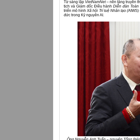
Từ sáng lập
VietNamNet
– nền tảng truyền t
tịch và Giám đốc Điều hành
Diễn đàn Toàn
triển mô hình
Xã hội Trí tuệ Nhân tạo (
AIWS) –
đức trong Kỷ nguyên AI.
Ông Nguyễn Anh Tuấn – nguyên Tổng Biên t