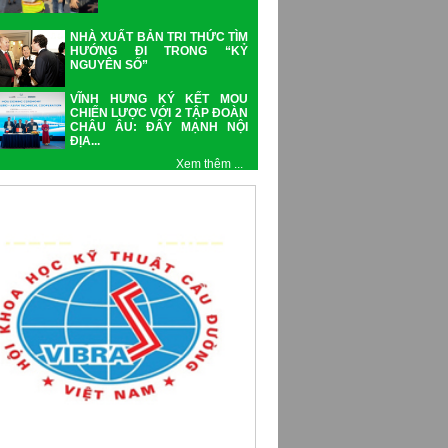
NHÀ XUẤT BẢN TRI THỨC TÌM
HƯỚNG ĐI TRONG “KỶ
NGUYÊN SỐ”
VĨNH HƯNG KÝ KẾT MOU
CHIẾN LƯỢC VỚI 2 TẬP ĐOÀN
CHÂU ÂU: ĐẨY MẠNH NỘI
ĐỊA...
Xem thêm ...