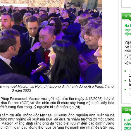
Ô T
Hà 
trọ
độn
Vừa
Kế 
kiểm
phạ
bằng
vệ s
T
1
N
h
manuel Macron tại Hội nghị thượng đỉnh hành động AI ở Paris, tháng
T
2 năm 2025
1
 Pháp Emmanuel Macron vừa gửi một bức thư (ngày 4/12/2025), bày tỏ
n đàn Boston (BGF) và tầm nhìn của tổ chức này trong việc thúc đẩy hòa
ời ở trung tâm trong kỷ nguyên trí tuệ nhân tạo (AI).
CH
ời cảm ơn đến Thống đốc Michael Dukakis, ông Nguyễn Anh Tuấn và bà
họ cũng như những đề xuất mà BGF đã đưa ra nhằm hướng tới một tương
Đườ
ng Macron khẳng định rằng ông đã “đặc biệt lưu ý” đến các định hướng
công
n định toàn cầu, đồng thời gửi lời “ủng hộ mạnh mẽ nhất” để BGF tiếp
201