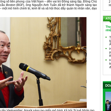
hông số tiên phong của Việt Nam – đến vai trò Đồng sáng lập, Đồng Chủ
2
 cầu Boston
(BGF), ông Nguyễn Anh Tuấn đã trở thành Người sáng tạo
H
 một mô hình chính trị, kinh tế và xã hội thúc đẩy quản trị nhân văn, đạo
ATG
Tha
nhi
T
t
Ấ
H
p
t
H
t
đ
DOA
ập VietnamNet, Người sáng tạo triển mô hình Xã hội Trí tuệ Nhân tạo