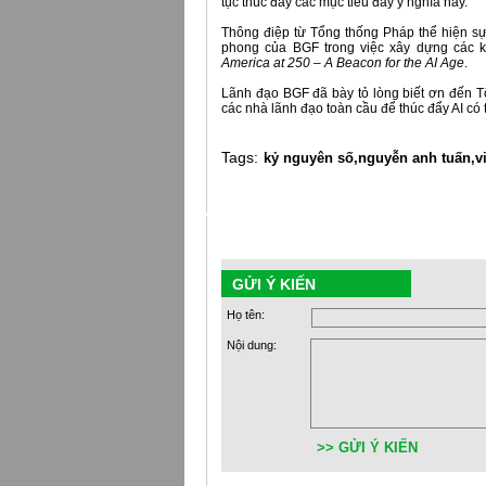
tục thúc đẩy các mục tiêu đầy ý nghĩa này.
Thông điệp từ Tổng thống Pháp thể hiện sự
phong của BGF trong việc xây dựng các k
America at 250 – A Beacon for the AI Age
.
Lãnh đạo BGF đã bày tỏ lòng biết ơn đến T
các nhà lãnh đạo toàn cầu để thúc đẩy AI có t
Tags:
kỷ nguyên số,
nguyễn anh tuấn,
v
GỬI Ý KIẾN
Họ tên:
Nội dung:
>> GỬI Ý KIẾN