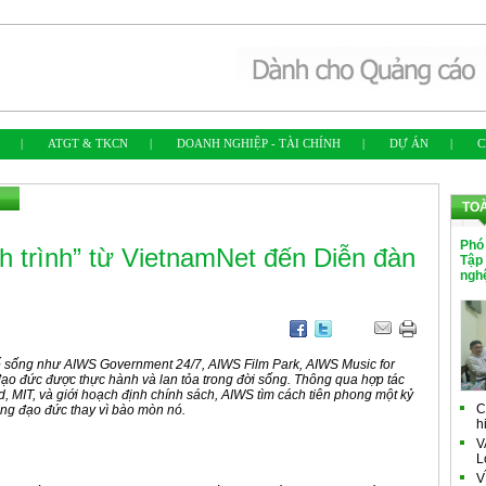
|
ATGT & TKCN
|
DOANH NGHIỆP - TÀI CHÍNH
|
DỰ ÁN
|
C
TO
Phó
 trình” từ VietnamNet đến Diễn đàn
Tập
ngh
ế sống như AIWS Government 24/7, AIWS Film Park, AIWS Music for
 đạo đức được thực hành và lan tỏa trong đời sống. Thông qua hợp tác
, MIT, và giới hoạch định chính sách, AIWS tìm cách tiên phong một kỷ
C
ảng đạo đức thay vì bào mòn nó.
h
V
L
V