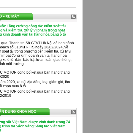
Ô – XE MÁY
Nội: Tăng cường công tác kiểm soát tải
ng và kiểm tra, xử lý vi phạm trong hoạt
g kinh doanh vận tải hàng hóa bằng ô tô
 qua, Thanh tra Sở GTVT Hà Nội đã ban hành
hoạch số 318/KH-TTS ngày 28/02/2024, về
 soát tải trọng phương tiện; kiểm tra, xử lý vi
m hoạt động kinh doanh vận tải hàng hóa
 xe ô tô, đảm bảo trật tự an toàn giao thông,
inh môi trường...
C MOTOR công bố kết quả bán hàng tháng
/2020
ăm 2020, xe nội địa đồng loạt giảm giá, tha
ồ chọn mua ô tô
C MOTOR công bố kết quả bán hàng tháng
2/2019
ÂN DUNG KHOA HỌC
ng sắt Việt Nam được vinh danh trong 74
 trình tại Sách vàng Sáng tạo Việt Nam
9