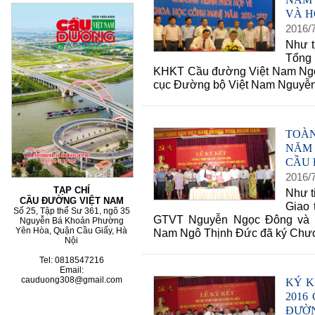
VÀ H
2016
/
Như t
60 NĂM ĐIỆN BIÊN
Tổng 
KHKT Cầu đường Việt Nam Ngô
cục Đường bộ Việt Nam Nguyễn 
TOÀ
NĂM 
CẦU 
2016
/
TẠP CHÍ
Như t
CẦU ĐƯỜNG VIỆT NAM
Giao 
Số 25, Tập thể Sư 361, ngõ 35
GTVT Nguyễn Ngọc Đông và 
Nguyễn Bá Khoản Phường
Yên Hòa, Quận Cầu Giấy, Hà
Nam Ngô Thịnh Đức đã ký Chươn
Nội
Tel: 0818547216
Email:
cauduong308@gmail.com
KÝ K
2016
ĐƯỜN