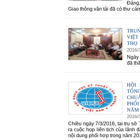
Đảng
Giao thông vận tải đã có thư cá
TRU
VIỆT
THỌ
2016
/
Ngày 
đã th
HỘI
TỔN
CHUẨ
PHỐ
NĂM 
2016
/
Chiều ngày 7/3/2016, tại trụ s
ra cuộc họp liên tịch của lãnh 
nội dung phối hợp trong năm 20