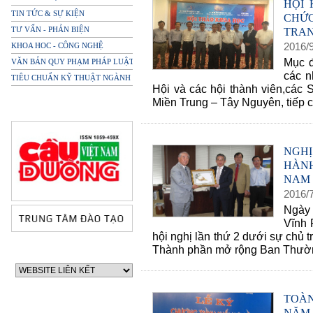
HỘI
TIN TỨC & SỰ KIỆN
CHỨ
TƯ VẤN - PHẢN BIỆN
TRA
2016
/
KHOA HOC - CÔNG NGHỆ
Mục đ
VĂN BẢN QUY PHẠM PHÁP LUẬT
các n
TIÊU CHUẨN KỸ THUẬT NGÀNH
Hội và các hội thành viên,các
Miền Trung – Tây Nguyên, tiếp c
NGH
HÀN
NAM 
2016
/
Ngày
Vĩnh 
hội nghị lần thứ 2 dưới sự chủ 
Thành phần mở rộng Ban Thườn
TOÀ
NĂM 