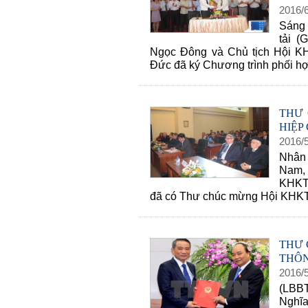
2016
/
Sáng 
tải 
Ngọc Đông và Chủ tịch Hội 
Đức đã ký Chương trình phối h
THƯ 
HIỆP
2016
/
Nhân 
Nam, n
KHKT 
đã có Thư chúc mừng Hội KHKT 
THƯ 
THÔN
2016
/
(LBBT
Nghĩ