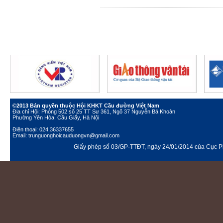
©2013 Bản quyền thuộc Hội KHKT Cầu đường Việt Nam
Địa chỉ Hội: Phòng 502 số 25 TT Sư 361, Ngõ 37 Nguyễn Bá Khoản
Phường Yên Hòa, Cầu Giấy, Hà Nội
Điện thoại: 024.36337655
Email: trunguonghoicauduongvn@gmail.com
Giấy phép số 03/GP-TTĐT, ngày 24/01/2014 của Cục Ph