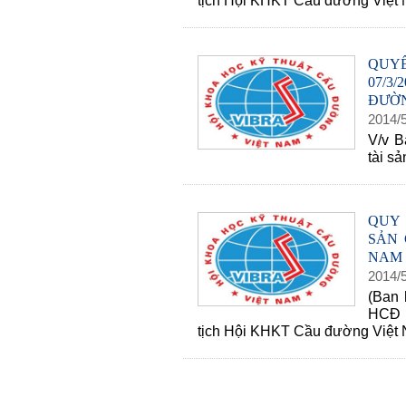
tịch Hội KHKT Cầu đường Việt
QUY
07/3
ĐƯỜN
2014
/
V/v B
tài s
QUY 
SẢN 
NAM
2014
/
(Ban 
HCĐ 
tịch Hội KHKT Cầu đường Việt