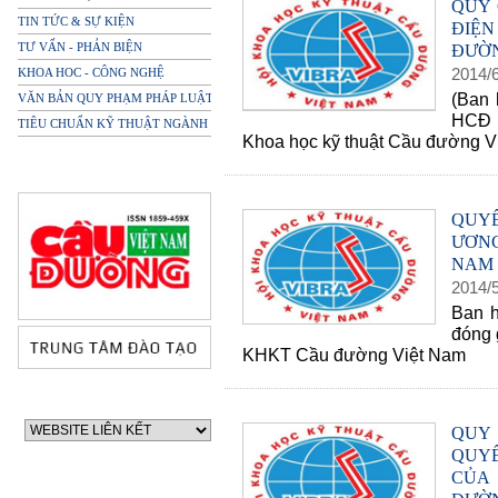
QUY 
TIN TỨC & SỰ KIỆN
ĐIỆN
TƯ VẤN - PHẢN BIỆN
ĐƯỜN
2014
/
KHOA HOC - CÔNG NGHỆ
(Ban 
VĂN BẢN QUY PHẠM PHÁP LUẬT
HCĐ 
TIÊU CHUẨN KỸ THUẬT NGÀNH
Khoa học kỹ thuật Cầu đường V
QUYẾ
ƯƠN
NAM
2014
/
Ban h
đóng 
KHKT Cầu đường Việt Nam
QUY
QUYẾ
CỦA