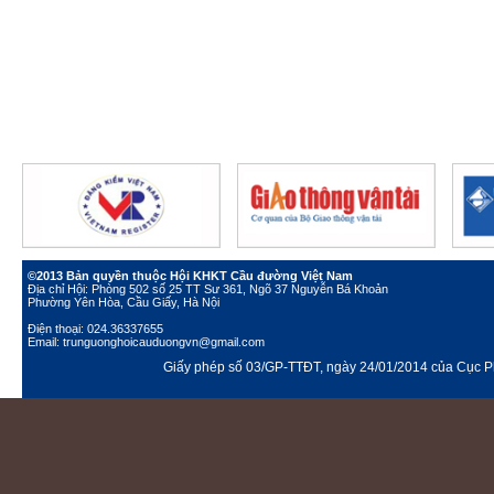
©2013 Bản quyền thuộc Hội KHKT Cầu đường Việt Nam
Địa chỉ Hội: Phòng 502 số 25 TT Sư 361, Ngõ 37 Nguyễn Bá Khoản
Phường Yên Hòa, Cầu Giấy, Hà Nội
Điện thoại: 024.36337655
Email: trunguonghoicauduongvn@gmail.com
Giấy phép số 03/GP-TTĐT, ngày 24/01/2014 của Cục Ph