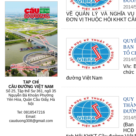
ĐƯỜN
2014
/
VỀ QUẢN LÝ VÀ NGHĨA VỤ
ĐƠN VỊ THUỘC HỘI KHKT C
60 NĂM ĐIỆN BIÊN PHỦ
70 NĂM GTVT VIỆT
2015
QUYẾ
BAN 
TỔ C
2014
/
V/v: 
chức
đường Việt Nam
TẠP CHÍ
CẦU ĐƯỜNG VIỆT NAM
Số 25, Tập thể Sư 361, ngõ 35
Nguyễn Bá Khoản Phường
QUY 
Yên Hòa, Quận Cầu Giấy, Hà
Nội
THÀ
ĐƯỜN
Tel: 0818547216
Email:
2014
/
cauduong308@gmail.com
(Ban 
HCĐ 