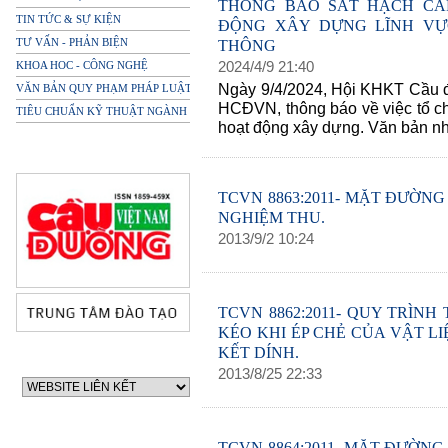
THÔNG BÁO SÁT HẠCH CẤ
TIN TỨC & SỰ KIỆN
ĐỘNG XÂY DỰNG LĨNH VỰ
TƯ VẤN - PHẢN BIỆN
THÔNG
2024
/
4
/
9
21
:
40
KHOA HOC - CÔNG NGHỆ
Ngày 9/4/2024, Hội KHKT Cầu 
VĂN BẢN QUY PHẠM PHÁP LUẬT
HCĐVN, thông báo về việc tổ c
TIÊU CHUẨN KỸ THUẬT NGÀNH
hoạt động xây dựng. Văn bản n
TCVN 8863:2011- MẶT ĐƯỜN
NGHIỆM THU.
2013
/
9
/
2
10
:
24
TCVN 8862:2011- QUY TRÌN
KÉO KHI ÉP CHẺ CỦA VẬT L
KẾT DÍNH.
2013
/
8
/
25
22
:
33
TCVN 8864:2011- MẶT ĐƯỜNG