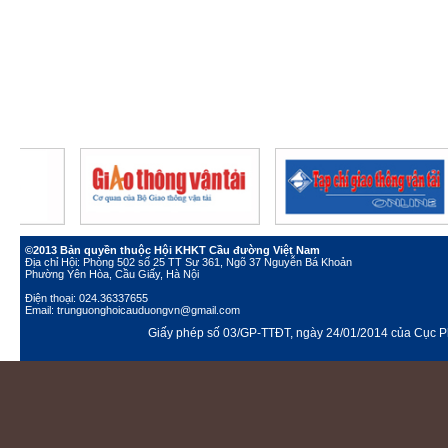
©2013 Bản quyền thuộc Hội KHKT Cầu đường Việt Nam
Địa chỉ Hội: Phòng 502 số 25 TT Sư 361, Ngõ 37 Nguyễn Bá Khoản
Phường Yên Hòa, Cầu Giấy, Hà Nội
Điện thoại: 024.36337655
Email: trunguonghoicauduongvn@gmail.com
Giấy phép số 03/GP-TTĐT, ngày 24/01/2014 của Cục Ph