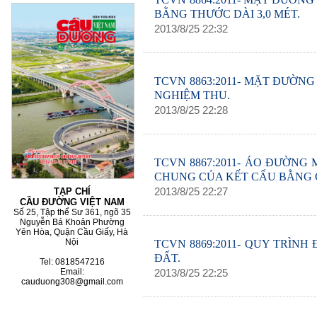
BẰNG THƯỚC DÀI 3,0 MÉT.
2013
/
8
/
25
22
:
32
60 NĂM ĐIỆN BIÊN PHỦ
70 NĂM GTVT VIỆT NAM 
2015)
TCVN 8863:2011- MẶT ĐƯỜN
NGHIỆM THU.
2013
/
8
/
25
22
:
28
TCVN 8867:2011- ÁO ĐƯỜNG
CHUNG CỦA KẾT CẤU BẰNG
2013
/
8
/
25
22
:
27
TẠP CHÍ
CẦU ĐƯỜNG VIỆT NAM
Số 25, Tập thể Sư 361, ngõ 35
Nguyễn Bá Khoản Phường
Yên Hòa, Quận Cầu Giấy, Hà
TCVN 8869:2011- QUY TRÌN
Nội
ĐẤT.
Tel: 0818547216
2013
/
8
/
25
22
:
25
Email:
cauduong308@gmail.com