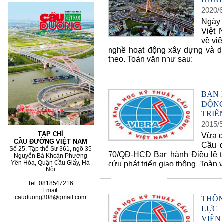
2020
/
Ngày
Việt
về vi
60 NĂM ĐIỆN BIÊN
nghề hoạt động xây dựng và d
theo. Toàn văn như sau:
BAN 
ĐỘN
TRIỂ
2015
/
TẠP CHÍ
Vừa q
CẦU ĐƯỜNG VIỆT NAM
Cầu đ
Số 25, Tập thể Sư 361, ngõ 35
70/QĐ-HCĐ Ban hành Điều lệ t
Nguyễn Bá Khoản Phường
cứu phát triển giao thông. Toàn 
Yên Hòa, Quận Cầu Giấy, Hà
Nội
Tel: 0818547216
Email:
THÔ
cauduong308@gmail.com
LỰC
VIỆN