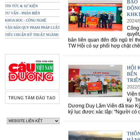
BÁO
TIN TỨC & SỰ KIỆN
ĐỘN
TƯ VẤN - PHẢN BIỆN
KHKT
2024
/
KHOA HOC - CÔNG NGHỆ
Công 
VĂN BẢN QUY PHẠM PHÁP LUẬT
quyết
TIÊU CHUẨN KỸ THUẬT NGÀNH
bản liên quan đến đội ngũ trí 
TW Hội có sự phối hợp chặt chẽ 
HỘI 
BẾN
TRIỂ
2022
/
Viện 
ký T
Dương Duy Lâm Viên đã trao Kỷ 
kỷ lục được xác lập: “Người có c
THÔN
HÀNH