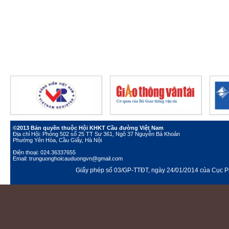
©2013 Bản quyền thuộc Hội KHKT Cầu đường Việt Nam
Địa chỉ Hội: Phòng 502 số 25 TT Sư 361, Ngõ 37 Nguyễn Bá Khoản
Phường Yên Hòa, Cầu Giấy, Hà Nội
Điện thoại: 024.36337655
Email: trunguonghoicauduongvn@gmail.com
Giấy phép số 03/GP-TTĐT, ngày 24/01/2014 của Cục Ph