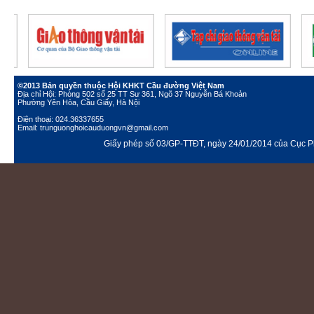
©2013 Bản quyền thuộc Hội KHKT Cầu đường Việt Nam
Địa chỉ Hội: Phòng 502 số 25 TT Sư 361, Ngõ 37 Nguyễn Bá Khoản
Phường Yên Hòa, Cầu Giấy, Hà Nội
Điện thoại: 024.36337655
Email: trunguonghoicauduongvn@gmail.com
Giấy phép số 03/GP-TTĐT, ngày 24/01/2014 của Cục Ph