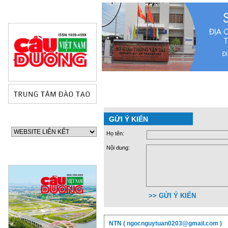
GỬI Ý KIẾN
Họ tên:
Nội dung:
>> GỬI Ý KIẾN
60 NĂM ĐIỆN BIÊN PHỦ
70 NĂM GTVT VIỆT NAM 
2015)
NTN ( ngocnguytuan0203@gmail.com )