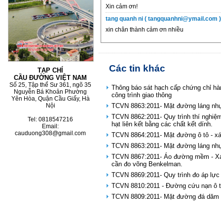
Xin cảm ơn!
tang quanh ni ( tangquanhni@ymail.com )
xin chân thành cảm ơn nhiều
Các tin khác
TẠP CHÍ
CẦU ĐƯỜNG VIỆT NAM
Số 25, Tập thể Sư 361, ngõ 35
Thông báo sát hạch cấp chứng chỉ hà
Nguyễn Bá Khoản Phường
công trình giao thông
Yên Hòa, Quận Cầu Giấy, Hà
TCVN 8863:2011- Mặt đường láng nhựa
Nội
TCVN 8862:2011- Quy trình thí nghiệm
Tel: 0818547216
hạt liên kết bằng các chất kết dính.
Email:
cauduong308@gmail.com
TCVN 8864:2011- Mặt đường ô tô - xá
TCVN 8863:2011- Mặt đường láng nhựa
TCVN 8867:2011- Áo đường mềm - Xác
cần đo võng Benkelman.
TCVN 8869:2011- Quy trình đo áp lực 
TCVN 8810:2011 - Đường cứu nạn ô tô
TCVN 8809:2011- Mặt đường đá dăm t