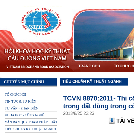
TRANG CHỦ
TỔ CHỨC H
TIÊU CHUẨN KỸ THUẬT NGÀNH
CHUYÊN MỤC CHÍNH
TỔ CHỨC HỘI
TCVN 8870:2011- Thi c
TIN TỨC & SỰ KIỆN
trong đất dùng trong cô
TƯ VẤN - PHẢN BIỆN
2013
/
8
/
25
22
:
23
KHOA HOC - CÔNG NGHỆ
TẢI V
VĂN BẢN QUY PHẠM PHÁP LUẬT
TIÊU CHUẨN KỸ THUẬT NGÀNH