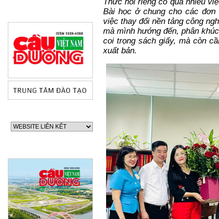
Thức nói riêng có quá nhiều việ
Bài học ở chung cho các đơn 
việc thay đổi nền tảng công nghệ
mà mình hướng đến, phân khúc 
coi trọng sách giấy, mà còn cầ
xuất bản.
60 NĂM ĐIỆN BIÊN PHỦ
70 NĂM GTVT VIỆT NAM 
2015)