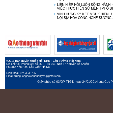
LIÊN HIỆP HỘI LUÔN ĐỒNG HÀNH,
VIỆC THỰC HIỆN SỨ MỆNH PHỔ B
VĨNH HƯNG KÝ KẾT MOU CHIẾN L
NỘI ĐỊA HÓA CÔNG NGHỆ ĐƯỜNG
©2013 Bản quyền thuộc Hội KHKT Cầu đường Việt Nam
Địa chỉ Hội: Phòng 502 số 25 TT Sư 361, Ngõ 37 Nguyễn Bá Khoản
Phường Yên Hòa, Cầu Giấy, Hà Nội
Điện thoại: 024.36337655
Email: trunguonghoicauduongvn@gmail.com
Giấy phép số 03/GP-TTĐT, ngày 24/01/2014 của Cục Ph