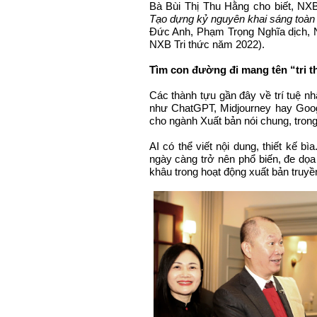
Bà Bùi Thị Thu Hằng cho biết, NXB
Tạo dựng kỷ nguyên khai sáng toàn
Đức Anh, Phạm Trọng Nghĩa dịch, N
NXB Tri thức năm 2022).
Tìm con đường đi mang tên “tri 
Các thành tựu gần đây về trí tuệ nh
như ChatGPT, Midjourney hay Google
cho ngành Xuất bản nói chung, tron
AI có thể viết nội dung, thiết kế bì
ngày càng trở nên phổ biến, đe dọ
khâu trong hoạt động xuất bản truyề