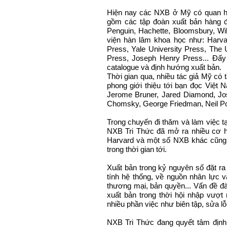
Hiện nay các NXB ở Mỹ có quan hệ
gồm các tập đoàn xuất bản hàng đ
Penguin, Hachette, Bloomsbury, Wil
viện hàn lâm khoa học như: Harvar
Press, Yale University Press, The Un
Press, Joseph Henry Press... Đấy 
catalogue và định hướng xuất bản.
Thời gian qua, nhiều tác giả Mỹ có
phong giới thiệu tới bạn đọc Việt
Jerome Bruner, Jared Diamond, Jos
Chomsky, George Friedman, Neil Post
Trong chuyến đi thăm và làm việc t
NXB Tri Thức đã mở ra nhiều cơ hộ
Harvard và một số NXB khác cũng
trong thời gian tới.
Xuất bản trong kỷ nguyên số đặt ra
tính hệ thống, về nguồn nhân lực và
thương mại, bản quyền... Vấn đề đ
xuất bản trong thời hội nhập vượt
nhiều phần việc như biên tập, sửa lỗ
NXB Tri Thức đang quyết tâm định 