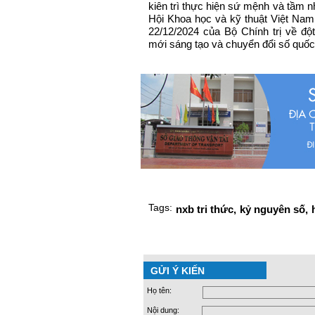
kiên trì thực hiện sứ mệnh và tầm n
Hội Khoa học và kỹ thuật Việt Na
22/12/2024 của Bộ Chính trị về đột
mới sáng tạo và chuyển đổi số quốc 
Tags:
nxb tri thức,
kỷ nguyên số,
GỬI Ý KIẾN
Họ tên:
Nội dung: