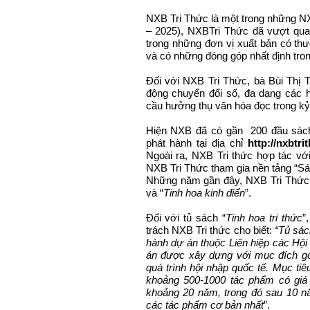
NXB Tri Thức là một trong những NX
– 2025), NXBTri Thức đã vượt qua
trong những đơn vị xuất bản có thư
và có những đóng góp nhất định trong
Đối với NXB Tri Thức, bà Bùi Thị 
động chuyển đổi số, đa dạng các 
cầu hưởng thụ văn hóa đọc trong k
Hiện NXB đã có gần 200 đầu sách
phát hành tại địa chỉ
http://nxbtr
Ngoài ra, NXB Tri thức hợp tác v
NXB Tri Thức tham gia nền tảng “Sách
Những năm gần đây, NXB Tri Thức đ
và “
Tinh hoa kinh điển
”.
Đối với tủ sách “
Tinh hoa tri thức
”
trách NXB Tri thức cho biết:
“Tủ sác
hành dự án thuộc Liên hiệp các H
án được xây dựng với mục đích góp
quá trình hội nhập quốc tế. Mục tiê
khoảng 500-1000 tác phẩm có giá trị
khoảng 20 năm, trong đó sau 10 nă
các tác phẩm cơ bản nhất
”.