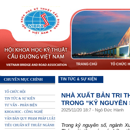
TRANG CHỦ
TỔ CHỨC H
TIN TỨC & SỰ KIỆN
CHUYÊN MỤC CHÍNH
TỔ CHỨC HỘI
NHÀ XUẤT BẢN TRI T
TIN TỨC & SỰ KIỆN
TRONG “KỶ NGUYÊN 
TƯ VẤN - PHẢN BIỆN
2025
/
11
/
20
18
:
7
-
Ngô Đức Hành
KHOA HOC - CÔNG NGHỆ
VĂN BẢN QUY PHẠM PHÁP LUẬT
Trong kỷ nguyên số, ngành Xu
TIÊU CHUẨN KỸ THUẬT NGÀNH