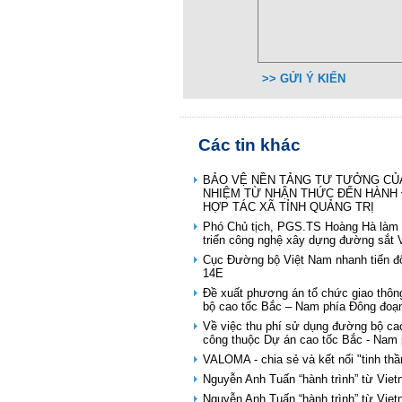
>> GỬI Ý KIẾN
Các tin khác
BẢO VỆ NỀN TẢNG TƯ TƯỞNG CỦA
NHIỆM TỪ NHẬN THỨC ĐẾN HÀNH 
HỢP TÁC XÃ TỈNH QUẢNG TRỊ
Phó Chủ tịch, PGS.TS Hoàng Hà làm 
triển công nghệ xây dựng đường sắt 
Cục Đường bộ Việt Nam nhanh tiến độ
14E
Đề xuất phương án tổ chức giao th
bộ cao tốc Bắc – Nam phía Đông đoạ
Về việc thu phí sử dụng đường bộ cao
công thuộc Dự án cao tốc Bắc - Nam 
VALOMA - chia sẻ và kết nối "tinh thầ
Nguyễn Anh Tuấn “hành trình” từ Vie
Nguyễn Anh Tuấn “hành trình” từ Vie