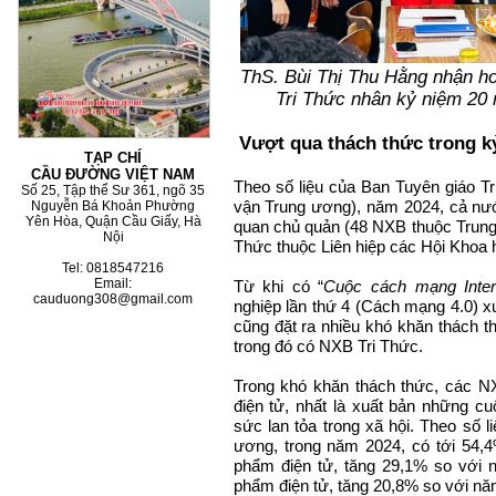
ThS. Bùi Thị Thu Hằng nhận 
Tri Thức nhân kỷ niệm 20 
Vượt qua thách thức trong k
TẠP CHÍ
CẦU ĐƯỜNG VIỆT NAM
Theo số liệu của Ban Tuyên giáo T
Số 25, Tập thể Sư 361, ngõ 35
vận Trung ương), năm 2024, cả nư
Nguyễn Bá Khoản Phường
Yên Hòa, Quận Cầu Giấy, Hà
quan chủ quản (48 NXB thuộc Trung
Nội
Thức thuộc Liên hiệp các Hội Khoa 
Tel: 0818547216
Email:
Từ khi có “
Cuộc cách mạng Inter
cauduong308@gmail.com
nghiệp lần thứ 4 (Cách mạng 4.0) xu
cũng đặt ra nhiều khó khăn thách t
trong đó có NXB Tri Thức.
Trong khó khăn thách thức, các NX
điện tử, nhất là xuất bản những cu
sức lan tỏa trong xã hội. Theo số 
ương, trong năm 2024, có tới 54,
phẩm điện tử, tăng 29,1% so với 
phẩm điện tử, tăng 20,8% so với nă