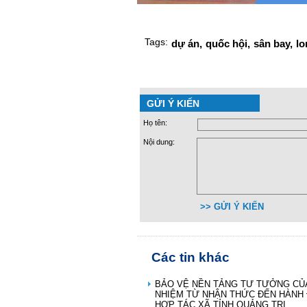
Tags:
dự án,
quốc hội,
sân bay,
lo
GỬI Ý KIẾN
Họ tên:
Nội dung:
>> GỬI Ý KIẾN
Các tin khác
BẢO VỆ NỀN TẢNG TƯ TƯỞNG CỦA
NHIỆM TỪ NHẬN THỨC ĐẾN HÀNH 
HỢP TÁC XÃ TỈNH QUẢNG TRỊ