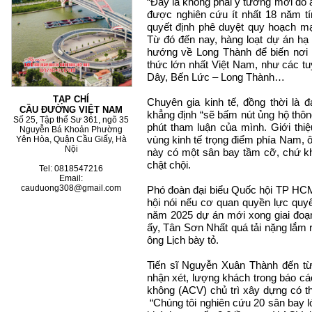
“Đây là không phải ý tưởng mới do a
được nghiên cứu ít nhất 18 năm t
quyết định phê duyệt quy hoạch m
Từ đó đến nay, hàng loạt dự án hạ
hướng về Long Thành để biến nơi 
thức lớn nhất Việt Nam, như các 
Dây, Bến Lức – Long Thành…
TẠP CHÍ
Chuyên gia kinh tế, đồng thời là đ
CẦU ĐƯỜNG VIỆT NAM
khẳng định “sẽ bấm nút ủng hộ thôn
Số 25, Tập thể Sư 361, ngõ 35
phút tham luận của mình. Giới thi
Nguyễn Bá Khoản Phường
vùng kinh tế trọng điểm phía Nam, 
Yên Hòa, Quận Cầu Giấy, Hà
Nội
này có một sân bay tầm cỡ, chứ k
chật chội.
Tel: 0818547216
Email:
cauduong308@gmail.com
Phó đoàn đại biểu Quốc hội TP HCM 
hội nói nếu cơ quan quyền lực quyế
năm 2025 dự án mới xong giai đoạn
ấy, Tân Sơn Nhất quá tải nặng lắm 
ông Lịch bày tỏ.
Tiến sĩ Nguyễn Xuân Thành đến từ 
nhận xét, lượng khách trong báo cá
không (ACV) chủ trì xây dựng có thể
“Chúng tôi nghiên cứu 20 sân bay lớn