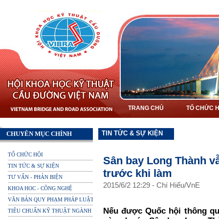
TRANG CHỦ
TỔ CHỨC H
TIN TỨC & SỰ KIỆN
CHUYÊN MỤC CHÍNH
TỔ CHỨC HỘI
Sân bay Long Thành vẫn
TIN TỨC & SỰ KIỆN
trước khi làm
TƯ VẤN - PHẢN BIỆN
2015
/
6
/
2
12
:
29
-
Chí Hiếu/VnE
KHOA HOC - CÔNG NGHỆ
VĂN BẢN QUY PHẠM PHÁP LUẬT
Nếu được Quốc hội thông qu
TIÊU CHUẨN KỸ THUẬT NGÀNH