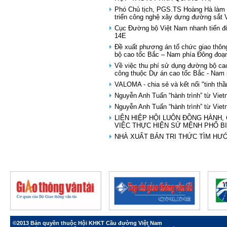
Phó Chủ tịch, PGS.TS Hoàng Hà làm 
triển công nghệ xây dựng đường sắt 
Cục Đường bộ Việt Nam nhanh tiến độ
14E
Đề xuất phương án tổ chức giao th
bộ cao tốc Bắc – Nam phía Đông đoạ
Về việc thu phí sử dụng đường bộ cao
công thuộc Dự án cao tốc Bắc - Nam 
VALOMA - chia sẻ và kết nối "tinh thầ
Nguyễn Anh Tuấn “hành trình” từ Vie
Nguyễn Anh Tuấn “hành trình” từ Vie
LIÊN HIỆP HỘI LUÔN ĐỒNG HÀNH,
VIỆC THỰC HIỆN SỨ MỆNH PHỔ B
NHÀ XUẤT BẢN TRI THỨC TÌM HƯ
©2013 Bản quyền thuộc Hội KHKT Cầu đường Việt Nam