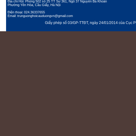
Địa chỉ Hội: Phòng 502 số 25 TT Sư 361, Ngõ 37 Nguyễn Bá Khoản
Phường Yên Hòa, Cầu Giấy, Hà Nội
Điện thoại: 024.36337655
Email: trunguonghoicauduongvn@gmail.com
Giấy phép số 03/GP-TTĐT, ngày 24/01/2014 của Cục Ph