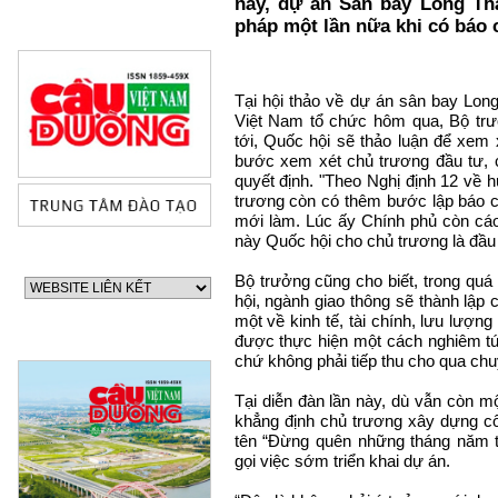
này, dự án Sân bay Long Thà
pháp một lần nữa khi có báo c
Tại hội thảo về dự án sân bay Lon
Việt Nam tổ chức hôm qua, Bộ trưở
tới, Quốc hội sẽ thảo luận để xem 
bước xem xét chủ trương đầu tư, 
quyết định. "Theo Nghị định 12 về 
trương còn có thêm bước lập báo cáo
mới làm. Lúc ấy Chính phủ còn cáo 
này Quốc hội cho chủ trương là đầu
Bộ trưởng cũng cho biết, trong quá 
hội, ngành giao thông sẽ thành lập 
một về kinh tế, tài chính, lưu lượng
được thực hiện một cách nghiêm túc
chứ không phải tiếp thu cho qua chu
Tại diễn đàn lần này, dù vẫn còn một
khẳng định chủ trương xây dựng cô
tên “Đừng quên những tháng năm t
60 NĂM ĐIỆN BIÊN PHỦ
70 NĂM GTVT VIỆT NAM 
gọi việc sớm triển khai dự án.
2015)