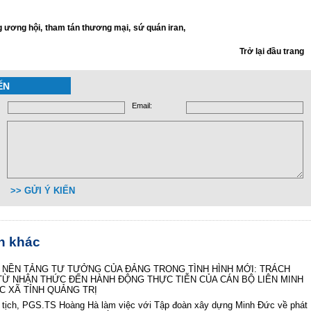
g ương hội,
tham tán thương mại,
sứ quán iran,
Trở lại đầu trang
ẾN
Email:
>> GỬI Ý KIẾN
in khác
 NỀN TẢNG TƯ TƯỞNG CỦA ĐẢNG TRONG TÌNH HÌNH MỚI: TRÁCH
TỪ NHẬN THỨC ĐẾN HÀNH ĐỘNG THỰC TIỄN CỦA CÁN BỘ LIÊN MINH
C XÃ TỈNH QUẢNG TRỊ
 tịch, PGS.TS Hoàng Hà làm việc với Tập đoàn xây dựng Minh Đức về phát