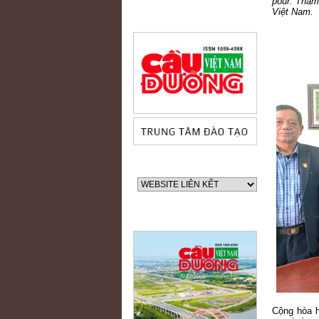
pour. Tham
Việt Nam.
60 NĂM ĐIỆN BIÊN PHỦ
Cộng hòa h