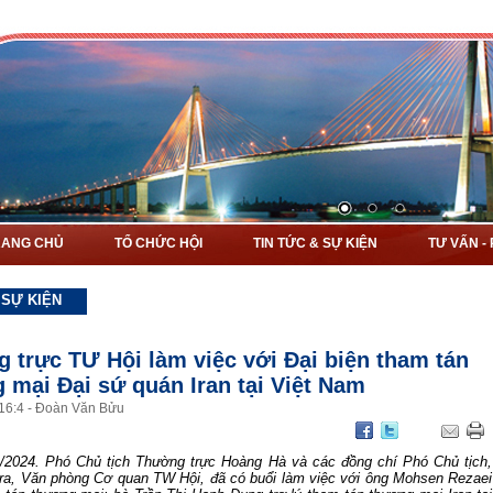
RANG CHỦ
TỔ CHỨC HỘI
TIN TỨC & SỰ KIỆN
TƯ VẤN -
 SỰ KIỆN
 trực TƯ Hội làm việc với Đại biện tham tán
 mại Đại sứ quán Iran tại Việt Nam
16
:
4
-
Đoàn Văn Bửu
/2024. Phó Chủ tịch Thường trực Hoàng Hà và các đồng chí Phó Chủ tịch,
ra, Văn phòng Cơ quan TW Hội, đã có buổi làm việc với ông Mohsen Rezaei