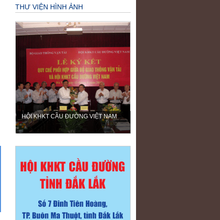
THƯ VIỆN HÌNH ẢNH
HỘI KHKT CẦU ĐƯỜNG VIỆT NAM