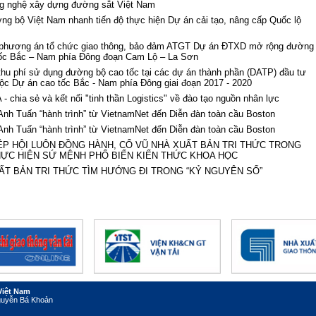
ng nghệ xây dựng đường sắt Việt Nam
g bộ Việt Nam nhanh tiến độ thực hiện Dự án cải tạo, nâng cấp Quốc lộ
 phương án tổ chức giao thông, bảo đảm ATGT Dự án ĐTXD mở rộng đường
tốc Bắc – Nam phía Đông đoạn Cam Lộ – La Sơn
thu phí sử dụng đường bộ cao tốc tại các dự án thành phần (DATP) đầu tư
ộc Dự án cao tốc Bắc - Nam phía Đông giai đoạn 2017 - 2020
 chia sẻ và kết nối "tinh thần Logistics" về đào tạo nguồn nhân lực
nh Tuấn “hành trình” từ VietnamNet đến Diễn đàn toàn cầu Boston
nh Tuấn “hành trình” từ VietnamNet đến Diễn đàn toàn cầu Boston
IỆP HỘI LUÔN ĐỒNG HÀNH, CỔ VŨ NHÀ XUẤT BẢN TRI THỨC TRONG
HỰC HIỆN SỨ MỆNH PHỔ BIẾN KIẾN THỨC KHOA HỌC
ẤT BẢN TRI THỨC TÌM HƯỚNG ĐI TRONG “KỶ NGUYÊN SỐ”
Việt Nam
Nguyễn Bá Khoản