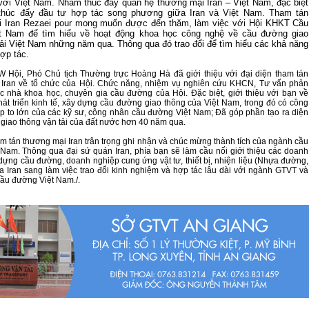
 với Việt Nam. Nhằm thúc đẩy quan hệ thương mại Iran – Việt Nam, đặc biệt
 thúc đẩy đầu tư hợp tác song phương giữa Iran và Việt Nam. Tham tán
 Iran Rezaei pour mong muốn được đến thăm, làm việc với Hội KHKT Cầu
t Nam để tìm hiểu về hoạt động khoa học công nghệ về cầu đường giao
tải Việt Nam những năm qua. Thông qua đó trao đổi để tìm hiểu các khả năng
ợp tác.
 Hội, Phó Chủ tịch Thường trực Hoàng Hà đã giới thiệu với đại diện tham tán
 Iran về tổ chức của Hội. Chức năng, nhiệm vụ nghiên cứu KHCN, Tư vấn phản
c nhà khoa học, chuyên gia cầu đường của Hội. Đặc biệt, giới thiệu với bạn về
hát triển kinh tế, xây dựng cầu đường giao thông của Việt Nam, trong đó có công
p to lớn của các kỹ sư, công nhân cầu đường Việt Nam; Đã góp phần tạo ra diện
giao thông vận tải của đất nước hơn 40 năm qua.
am tán thương mại Iran trân trọng ghi nhận và chúc mừng thành tích của ngành cầu
Nam. Thông qua đại sứ quán Iran, phía bạn sẽ làm cầu nối giới thiệu các doanh
dựng cầu đường, doanh nghiệp cung ứng vật tư, thiết bị, nhiện liệu (Nhựa đường,
ủa Iran sang làm việc trao đổi kinh nghiệm và hợp tác lâu dài với ngành GTVT và
ầu đường Việt Nam./.