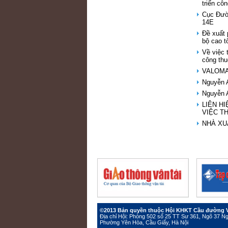
triển cô
Cục Đườn
14E
Đề xuất
bộ cao 
Về việc 
công thu
VALOMA -
Nguyễn A
Nguyễn A
LIÊN H
VIỆC T
NHÀ XU
©2013 Bản quyền thuộc Hội KHKT Cầu đường 
Địa chỉ Hội: Phòng 502 số 25 TT Sư 361, Ngõ 37 
Phường Yên Hòa, Cầu Giấy, Hà Nội