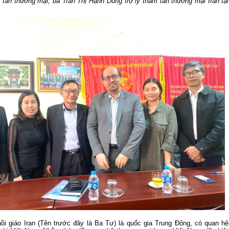
 tán thương mại; bà Trần Thị Hạnh Dung trợ lý tham tán thương mại Iran tại
70 NĂM GTVT VIỆT NAM (1945 -
SÂN BAY LONG THÀNH
2015)
ồi giáo Iran (Tên trước đây là Ba Tư) là quốc gia Trung Đông, có quan hệ