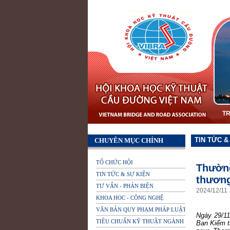
T
TIN TỨC &
CHUYÊN MỤC CHÍNH
TỔ CHỨC HỘI
Thường
TIN TỨC & SỰ KIỆN
thương
TƯ VẤN - PHẢN BIỆN
2024
/
12
/
11
KHOA HOC - CÔNG NGHỆ
VĂN BẢN QUY PHẠM PHÁP LUẬT
Ngày 29/11
TIÊU CHUẨN KỸ THUẬT NGÀNH
Ban Kiểm t