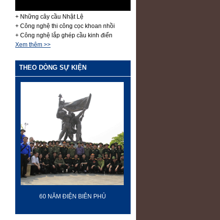
+ Những cây cầu Nhật Lệ
+ Công nghệ thi công cọc khoan nhồi
+ Công nghệ lắp ghép cầu kinh điển
Xem thêm >>
THEO DÒNG SỰ KIỆN
60 NĂM ĐIỆN BIÊN PHỦ
70 NĂM GTVT VIỆT NAM (19
2015)