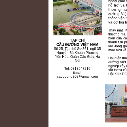
ngoại giao
hỗ trợ và
thương mại
đường Việ
thông vận 
và cơ hội h
Thay mặt TW
thương mại
biện của cá
TẠP CHÍ
thành tựu p
CẦU ĐƯỜNG VIỆT NAM
lao đóng gó
Số 25, Tập thể Sư 361, ngõ 35
mạo mới về 
Nguyễn Bá Khoản Phường
Yên Hòa, Quận Cầu Giấy, Hà
Đại diện th
Nội
đường Việt 
nghiệp xây 
Tel: 0818547216
sắt thép) c
Email:
Hội KHKT C
cauduong308@gmail.com