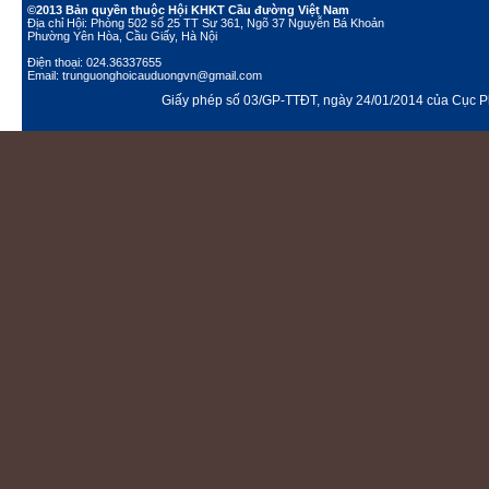
©2013 Bản quyền thuộc Hội KHKT Cầu đường Việt Nam
Địa chỉ Hội: Phòng 502 số 25 TT Sư 361, Ngõ 37 Nguyễn Bá Khoản
Phường Yên Hòa, Cầu Giấy, Hà Nội
Điện thoại: 024.36337655
Email: trunguonghoicauduongvn@gmail.com
Giấy phép số 03/GP-TTĐT, ngày 24/01/2014 của Cục Ph