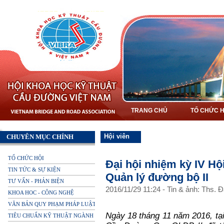
TRANG CHỦ
TỔ CHỨC H
Hội viên
CHUYÊN MỤC CHÍNH
TỔ CHỨC HỘI
Đại hội nhiệm kỳ IV 
TIN TỨC & SỰ KIỆN
Quản lý đường bộ II
TƯ VẤN - PHẢN BIỆN
2016
/
11
/
29
11
:
24
-
Tin & ảnh: Ths. 
KHOA HOC - CÔNG NGHỆ
VĂN BẢN QUY PHẠM PHÁP LUẬT
Ngày 18 tháng 11 năm 2016, tạ
TIÊU CHUẨN KỸ THUẬT NGÀNH