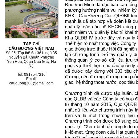
Đào Văn Minh đã đọc báo cáo tổng k
phương hướng nhiệm vụ nhiệm kỳ IV
KHKT Cầu Đường Cục QLĐBII tron
mạnh là đã tập hợp và đoàn kết đư
quản lý, các cán bộ KHCN cùng phá
nhất nhiệm vụ quản lý bảo trì khai 
Khu QLĐB IV trước đây và nay là 
thể hiện rõ nhất trong việc Công
TẠP CHÍ
giao thông trực thuộc Hội đã nghiên
CẦU ĐƯỜNG VIỆT NAM
Số 25, Tập thể Sư 361, ngõ 35
lập chương trình “Sổ tay quản lý
Nguyễn Bá Khoản Phường
thống quản lý cơ sở dữ liệu, lưu t
Yên Hòa, Quận Cầu Giấy, Hà
phục vụ thiết thực nhu cầu quản l
Nội
đã được xây dựng với 383 tiêu ch
Tel: 0818547216
đường, nền đường, đường cong nằm
Email:
giao, hệ thống thoát nước, cọc tiêu b
cauduong308@gmail.com
Chương trình đã được tập huấn, c
cục QLĐB và các Công ty có hợp đồ
từ tháng 10 năm 2015, Cục QLĐB 
nhật dữ liệu vào chương trình này l
trên và là một trong những tiêu 
Chương trình còn được bổ sung các
quốc lộ”; “Xem bình đồ từng ki lô 
ki-lô-met, từng đoạn của Hạt quản 
trình đã giải quyết tương đối hoàn c