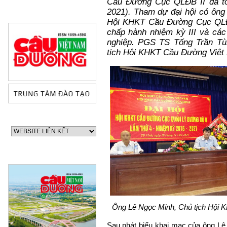
Cầu Đường Cục QLĐB II đã tổ
2021). Tham dự đại hội có ông
Hội KHKT Cầu Đường Cục QLĐB
chấp hành nhiệm kỳ III và các
nghiệp. PGS TS Tống Trần Tùn
tịch Hội KHKT Cầu Đường Việt 
60 NĂM ĐIỆN BIÊN PHỦ
70 NĂM GTVT VIỆT NAM 
Ông Lê Ngọc Minh, Chủ tịch Hội 
2015)
Sau phát biểu khai mạc của ông Lê