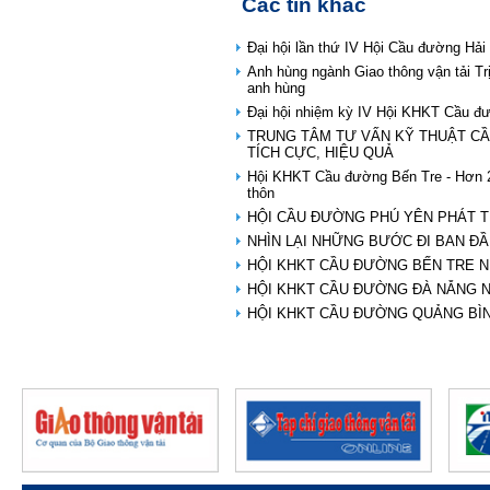
Các tin khác
Đại hội lần thứ IV Hội Cầu đường Hải
Anh hùng ngành Giao thông vận tải T
anh hùng
Đại hội nhiệm kỳ IV Hội KHKT Cầu đ
TRUNG TÂM TƯ VẤN KỸ THUẬT CẦ
TÍCH CỰC, HIỆU QUẢ
Hội KHKT Cầu đường Bến Tre - Hơn 2
thôn
HỘI CẦU ĐƯỜNG PHÚ YÊN PHÁT T
NHÌN LẠI NHỮNG BƯỚC ĐI BAN ĐẦ
HỘI KHKT CẦU ĐƯỜNG BẾN TRE N
HỘI KHKT CẦU ĐƯỜNG ĐÀ NẴNG 
HỘI KHKT CẦU ĐƯỜNG QUẢNG BÌN