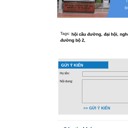
Tags:
hội cầu đường,
đại hội,
ngh
đường bộ 2,
GỬI Ý KIẾN
Họ tên:
Nội dung:
>> GỬI Ý KIẾN