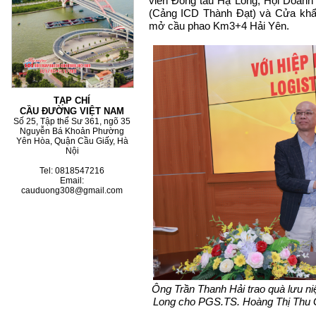
viên Đóng tàu Hạ Long, Hội Doanh
(Cảng ICD Thành Đạt) và Cửa khẩ
mở cầu phao Km3+4 Hải Yên.
TẠP CHÍ
CẦU ĐƯỜNG VIỆT NAM
Số 25, Tập thể Sư 361, ngõ 35
Nguyễn Bá Khoản Phường
Yên Hòa, Quận Cầu Giấy, Hà
Nội
Tel: 0818547216
Email:
cauduong308@gmail.com
Ông Trần Thanh Hải trao quà lưu 
Long cho PGS.TS. Hoàng Thị Thu G