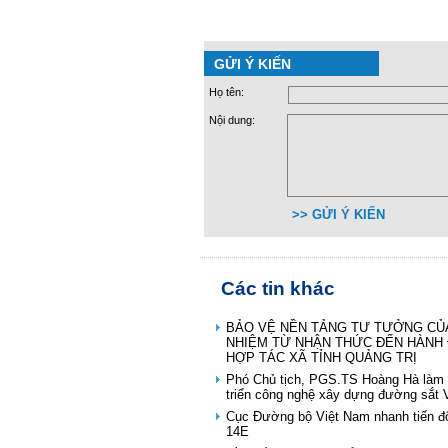
GỬI Ý KIẾN
Họ tên:
Nội dung:
>> GỬI Ý KIẾN
Các tin khác
BẢO VỆ NỀN TẢNG TƯ TƯỞNG CỦA
NHIỆM TỪ NHẬN THỨC ĐẾN HÀNH 
HỢP TÁC XÃ TỈNH QUẢNG TRỊ
Phó Chủ tịch, PGS.TS Hoàng Hà làm 
triển công nghệ xây dựng đường sắt 
Cục Đường bộ Việt Nam nhanh tiến độ
14E