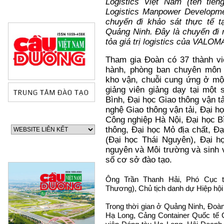
Logistics Việt Nam (tên tiến
Logistics Manpower Developme
chuyến đi khảo sát thực tế t
Quảng Ninh. Đây là chuyến đi m
tỏa giá trị logistics của VALOM
Tham gia Đoàn có 37 thành vi
hành, phòng ban chuyên môn 
kho vận, chuỗi cung ứng ở mộ
giảng viên giảng dạy tại một
Bình, Đại học Giao thông vận t
nghệ Giao thông vận tải, Đại h
Công nghiệp Hà Nội, Đại học B
thông, Đại học Mỏ địa chất, Đạ
(Đại học Thái Nguyên), Đại h
nguyên và Môi trường và sinh 
số cơ sở đào tạo.
Ông Trần Thanh Hải, Phó Cục 
Thương), Chủ tịch danh dự Hiệp h
Trong thời gian ở Quảng Ninh, Đoàn
Hạ Long, Cảng Container Quốc tế 