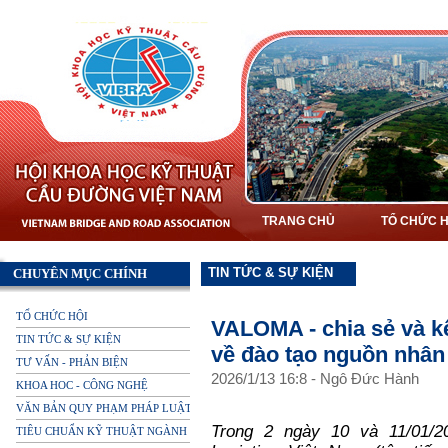
TRANG CHỦ
TỔ CHỨC H
TIN TỨC & SỰ KIỆN
CHUYÊN MỤC CHÍNH
TỔ CHỨC HỘI
VALOMA - chia sẻ và kết
TIN TỨC & SỰ KIỆN
về đào tạo nguồn nhân
TƯ VẤN - PHẢN BIỆN
2026
/
1
/
13
16
:
8
-
Ngô Đức Hành
KHOA HOC - CÔNG NGHỆ
VĂN BẢN QUY PHẠM PHÁP LUẬT
Trong 2 ngày 10 và 11/01/20
TIÊU CHUẨN KỸ THUẬT NGÀNH