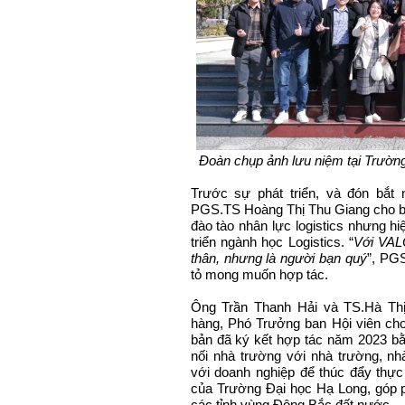
Đoàn chụp ảnh lưu niệm tại Trườn
Trước sự phát triển, và đón bắt
PGS.TS Hoàng Thị Thu Giang cho b
đào tào nhân lực logistics nhưng hi
triển ngành học Logistics. “
Với VAL
thân, nhưng là người bạn quý
”, PG
tỏ mong muốn hợp tác.
Ông Trần Thanh Hải và TS.Hà Thị
hàng, Phó Trưởng ban Hội viên cho
bản đã ký kết hợp tác năm 2023 bằn
nối nhà trường với nhà trường, nh
với doanh nghiệp để thúc đẩy thực 
của Trường Đại học Hạ Long, góp ph
các tỉnh vùng Đông Bắc đất nước.