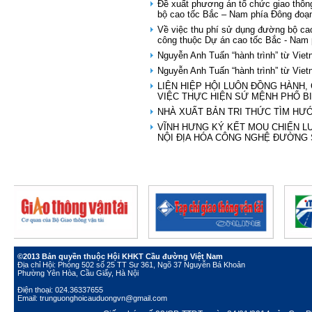
Đề xuất phương án tổ chức giao th
bộ cao tốc Bắc – Nam phía Đông đoạ
Về việc thu phí sử dụng đường bộ cao
công thuộc Dự án cao tốc Bắc - Nam 
Nguyễn Anh Tuấn “hành trình” từ Vie
Nguyễn Anh Tuấn “hành trình” từ Vie
LIÊN HIỆP HỘI LUÔN ĐỒNG HÀNH,
VIỆC THỰC HIỆN SỨ MỆNH PHỔ B
NHÀ XUẤT BẢN TRI THỨC TÌM HƯ
VĨNH HƯNG KÝ KẾT MOU CHIẾN L
NỘI ĐỊA HÓA CÔNG NGHỆ ĐƯỜNG
©2013 Bản quyền thuộc Hội KHKT Cầu đường Việt Nam
Địa chỉ Hội: Phòng 502 số 25 TT Sư 361, Ngõ 37 Nguyễn Bá Khoản
Phường Yên Hòa, Cầu Giấy, Hà Nội
Điện thoại: 024.36337655
Email: trunguonghoicauduongvn@gmail.com