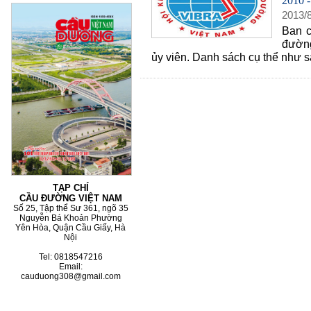
2010 
2013
/
Ban c
đường
60 NĂM ĐIỆN BIÊN PHỦ
ủy viên. Danh sách cụ thể như s
70 NĂM GTVT VIỆT NAM 
2015)
TẠP CHÍ
CẦU ĐƯỜNG VIỆT NAM
Số 25, Tập thể Sư 361, ngõ 35
Nguyễn Bá Khoản Phường
Yên Hòa, Quận Cầu Giấy, Hà
Nội
Tel: 0818547216
Email:
cauduong308@gmail.com