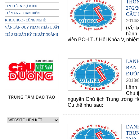
THÔ
TIN TỨC & SỰ KIỆN
27/2
TƯ VẤN - PHẢN BIỆN
CẦU 
2014
/
KHOA HOC - CÔNG NGHỆ
(Về k
VĂN BẢN QUY PHẠM PHÁP LUẬT
hành,
TIÊU CHUẨN KỸ THUẬT NGÀNH
viên BCH TƯ Hội Khóa V, nhiệm
LÃN
BAN
ĐƯỜN
2013
/
Lãnh
Chủ t
nguyên Chủ tịch Trung ương Hộ
Cụ thể như sau:
DANH
TRUN