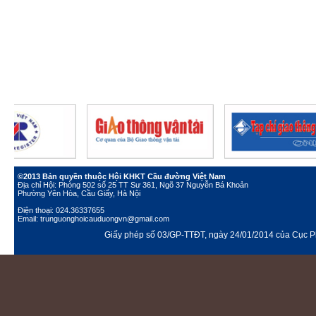
©2013 Bản quyền thuộc Hội KHKT Cầu đường Việt Nam
Địa chỉ Hội: Phòng 502 số 25 TT Sư 361, Ngõ 37 Nguyễn Bá Khoản
Phường Yên Hòa, Cầu Giấy, Hà Nội
Điện thoại: 024.36337655
Email: trunguonghoicauduongvn@gmail.com
Giấy phép số 03/GP-TTĐT, ngày 24/01/2014 của Cục Ph