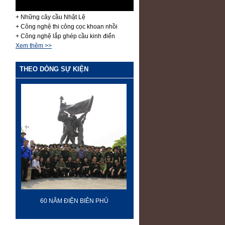
+ Những cây cầu Nhật Lệ
+ Công nghệ thi công cọc khoan nhồi
+ Công nghệ lắp ghép cầu kinh điển
Xem thêm >>
THEO DÒNG SỰ KIỆN
60 NĂM ĐIỆN BIÊN PHỦ
70 NĂM GTVT VIỆT NAM (19
2015)