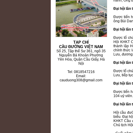
hành, Ông B
Đại hội lần t
Được tiến h
ông Bùi Dan
Đại hội lần 
Được tổ chứ
Hội KHKT C
TẠP CHÍ
thành lập 
CẦU ĐƯỜNG VIỆT NAM
chính thức 
Số 25, Tập thể Sư 361, ngõ 35
Lưu, đương 
Nguyễn Bá Khoản Phường
Yên Hòa, Quận Cầu Giấy, Hà
Đại hội lần 
Nội
Được tổ chứ
Tel: 0818547216
Lưu, tiếp tụ
Email:
cauduong308@gmail.com
Đại hội lần
Được tiến h
104 uỷ viên.
Đại hội lần 
Hội cầu đườ
biểu. Đại h
KHKT Cầu đ
Chủ tịch Hộ