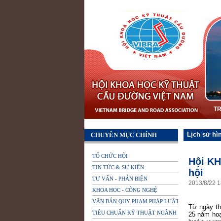
T
Lịch sử hì
CHUYÊN MỤC CHÍNH
TỔ CHỨC HỘI
Hội KH
TIN TỨC & SỰ KIỆN
hội
TƯ VẤN - PHẢN BIỆN
2013
/
8
/
22
1
KHOA HOC - CÔNG NGHỆ
VĂN BẢN QUY PHẠM PHÁP LUẬT
Từ ngày th
TIÊU CHUẨN KỸ THUẬT NGÀNH
25 năm hoạ