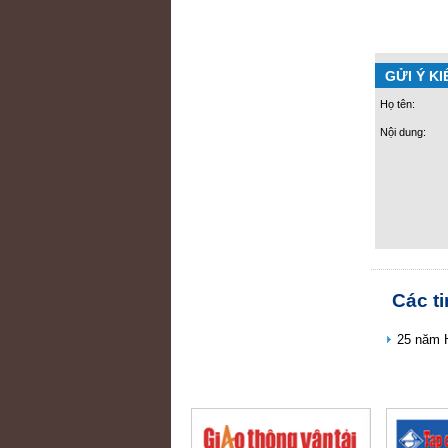
GỬI Ý KI
Họ tên:
Nội dung:
Các t
25 năm 