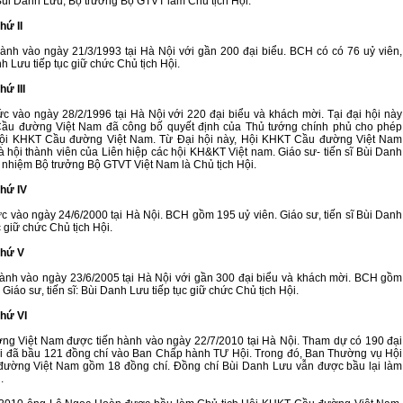
ùi Danh Lưu, Bộ trưởng Bộ GTVT làm Chủ tịch Hội.
hứ II
ành vào ngày 21/3/1993 tại Hà Nội với gần 200 đại biểu. BCH có có 76 uỷ viên,
h Lưu tiếp tục giữ chức Chủ tịch Hội.
thứ III
c vào ngày 28/2/1996 tại Hà Nội với 220 đại biểu và khách mời. Tại đại hội này
ầu đường Việt Nam đã công bố quyết định của Thủ tướng chính phủ cho phép
Hội KHKT Cầu đường Việt Nam. Từ Đại hội này, Hội KHKT Cầu đường Việt Nam
là hội thành viên của Liên hiệp các hội KH&KT Việt nam. Giáo sư- tiến sĩ Bùi Danh
nhiệm Bộ trưởng Bộ GTVT Việt Nam là Chủ tịch Hội.
thứ IV
c vào ngày 24/6/2000 tại Hà Nội. BCH gồm 195 uỷ viên. Giáo sư, tiến sĩ Bùi Danh
c giữ chức Chủ tịch Hội.
 thứ V
ành vào ngày 23/6/2005 tại Hà Nội với gần 300 đại biểu và khách mời. BCH gồm
 Giáo sư, tiến sĩ: Bùi Danh Lưu tiếp tục giữ chức Chủ tịch Hội.
thứ VI
ng Việt Nam được tiến hành vào ngày 22/7/2010 tại Hà Nội. Tham dự có 190 đại
ội đã bầu 121 đồng chí vào Ban Chấp hành TƯ Hội. Trong đó, Ban Thường vụ Hội
ường Việt Nam gồm 18 đồng chí. Đồng chí Bùi Danh Lưu vẫn được bầu lại làm
i.