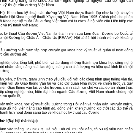
lên xứng đáng là tổ chức xã hội - nghề nghiệp tự nguyện của đội ngũ cán
c kỹ thuật cầu đường Việt Nam.
Hội Khoa học kỹ thuật cầu đường Việt Nam được thành lập như là hội chuyên
thuộc Hội Khoa học kỹ thuật Xây dựng Việt Nam. Năm 1995, Chính phủ cho phép
ội Khoa học kỹ thuật Cầu đường Việt Nam với tư cách là hội viên của Liên hiệp các
c và Kỹ thuật Việt Nam;
ọc kỹ thuật Cầu đường Việt Nam là thành viên của Liên đoàn Đường bộ Quốc tế
ệp hội Đường bộ Châu Á – Châu Úc (REAAA). Hội có 52 hội thành viên với khoảng
n.
ầu đường Việt Nam tập hợp chuyên gia khoa học kỹ thuật và quản lý hoạt động
vực cầu đường để:
nghiên cứu, tổng kết, phổ biến và áp dụng những thành tựu khoa học công nghệ
mới nhằm tăng năng suất lao động, nâng cao chất lượng và hiệu quả kinh tế xã hội
đường;
ản biện, thẩm tra, giám định theo yêu cầu đối với các công trình giao thông vận tải,
kiến với Bộ Giao thông Vận tải và các Cơ quan Nhà nước về chiến lược và quy
riển Giao thông vận tải, về chủ trương, chính sách, cơ chế và các dự án nhằm thúc
iệp công nghiệp hóa, hiện đại hóa ngành Cầu đường Việt Nam nhanh chóng hội
c và quốc tế;
kiến thức khoa học kỹ thuật cầu đường trong Hội viên và nhân dân; khuyến khích,
giúp đỡ hội viên nâng cao trình độ, động viên khen thưởng kịp thời các tập thể và
thành tích hoạt động sáng tạo về khoa học kỹ thuật cầu đường.
70 NĂM GTVT VIỆT NAM (1945 -
SÂN BAY LONG THÀNH
thứ I (Đại hội thành lập)
2015)
ành vào tháng 12 /1987 tại Hà Nội. Hội có 150 hội viên, có 53 uỷ viên ban chấp