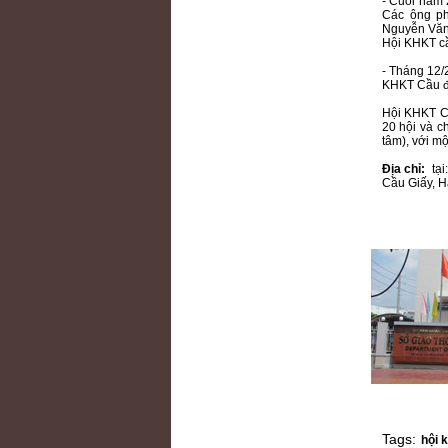
- Cuối năm
Các ông ph
Nguyễn Văn
Hội KHKT c
- Tháng 12/
KHKT Cầu đ
Hội KHKT Cầ
20 hội và ch
tâm), với mộ
Địa chỉ:
tạ
Cầu Giấy, H
Tags:
hội 