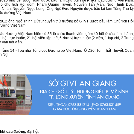
 2010 ông Lê Ngọc Hoàn được bầu làm Chủ tịch Hội KHKT Cầu đường Việt Nam.
ó chủ tịch Hội gồm: Phạm Quang Tuyến, Nguyễn Tấn Mẫn, Ngô Thịnh Đức,
 Nhân, Nguyễn Ngọc Long; Ông Ngô Đức Nguyên được bầu lại làm Tổng Thư ký
ầu đường Việt Nam.
2012 ông Ngô Thịnh Đức, nguyên thứ trưởng bộ GTVT được bầu làm Chủ tịch Hội
ường Việt Nam.
u đường Việt Nam hiện có 85 tổ chức thành viên, gồm 40 hội ở các tỉnh, thành,
i hội trực thuộc, 21 hội viên tập thể, 5 đơn vị trực thuộc (2 viện, 1 tạp chí, 2 Trung
t vạn hội viên.
i: Tầng 14 - Tòa nhà Tổng cục Đường bộ Việt Nam, Ô D20, Tôn Thất Thuyết, Quận
à Nội.
khkt cầu đường,
đại hội,