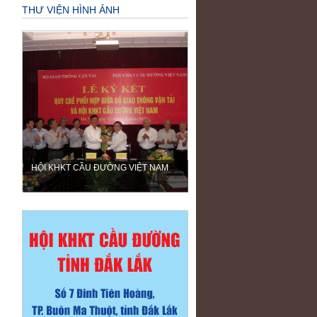
THƯ VIỆN HÌNH ẢNH
HỘI KHKT CẦU ĐƯỜNG VIỆT NAM