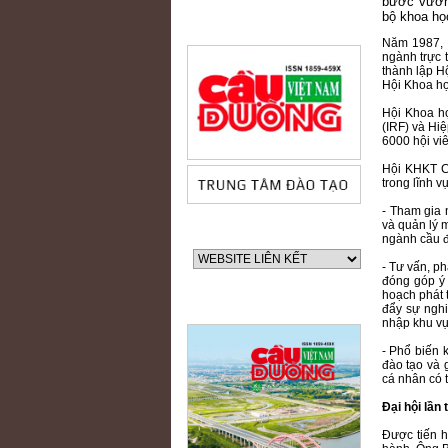
bước vươn 
bộ khoa họ
Năm 1987, 
ngành trực 
thành lập H
Hội Khoa họ
Hội Khoa h
(IRF) và Hi
6000 hội viê
Hội KHKT C
trong lĩnh 
- Tham gia 
và quản lý 
ngành cầu 
- Tư vấn, ph
đóng góp ý 
hoạch phát t
đẩy sự ngh
nhập khu vự
- Phổ biến 
đào tạo và 
cá nhân có 
60 NĂM ĐIỆN BIÊN PHỦ
Đại hội lần 
Được tiến h