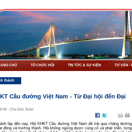
RANG CHỦ
TỔ CHỨC HỘI
TIN TỨC & SỰ KIỆN
TƯ VẤN -
nh thành
KT Cầu đường Việt Nam - Từ Đại hội đến Đại
8
:
48
-
Chu Đức Soàn
ành lập đến nay, Hội KHKT Cầu đường Việt Nam đã trải qua chặng đường
t động và trưởng thành. Hội không ngừng được củng cố và phát triển, từng