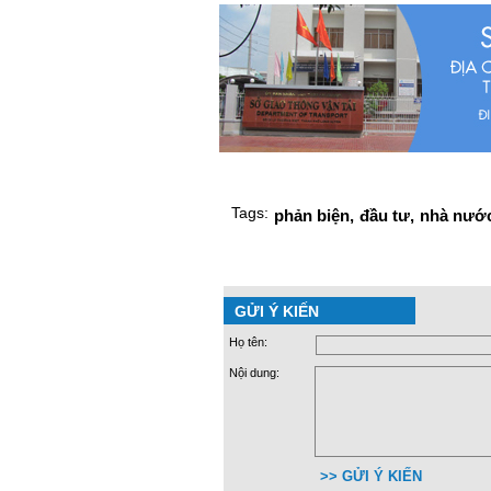
Tags:
phản biện,
đầu tư,
nhà nước
GỬI Ý KIẾN
Họ tên:
Nội dung:
>> GỬI Ý KIẾN