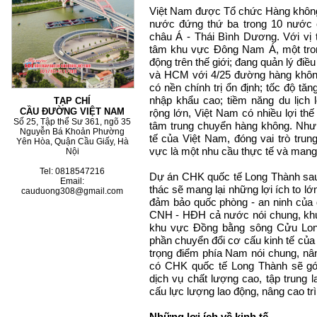
Việt Nam được Tổ chức Hàng không 
nước đứng thứ ba trong 10 nước 
châu Á - Thái Bình Dương. Với vị t
tâm khu vực Đông Nam Á, một tron
động trên thế giới; đang quản lý điề
và HCM với 4/25 đường hàng không 
có nền chính trị ổn định; tốc độ tăn
nhập khẩu cao; tiềm năng du lịch 
TẠP CHÍ
CẦU ĐƯỜNG VIỆT NAM
rộng lớn, Việt Nam có nhiều lợi thế 
Số 25, Tập thể Sư 361, ngõ 35
tâm trung chuyển hàng không. Như
Nguyễn Bá Khoản Phường
tế của Việt Nam, đóng vai trò tru
Yên Hòa, Quận Cầu Giấy, Hà
vực là một nhu cầu thực tế và mang t
Nội
Tel: 0818547216
Dự án CHK quốc tế Long Thành sau
Email:
thác sẽ mang lại những lợi ích to lớn
cauduong308@gmail.com
đảm bảo quốc phòng - an ninh của đ
CNH - HĐH cả nước nói chung, khu
khu vực Đồng bằng sông Cửu Long
phần chuyển đổi cơ cấu kinh tế của 
trọng điểm phía Nam nói chung, nân
có CHK quốc tế Long Thành sẽ gó
dịch vụ chất lượng cao, tập trung 
cấu lực lượng lao động, nâng cao trì
Những lợi ích về kinh tế