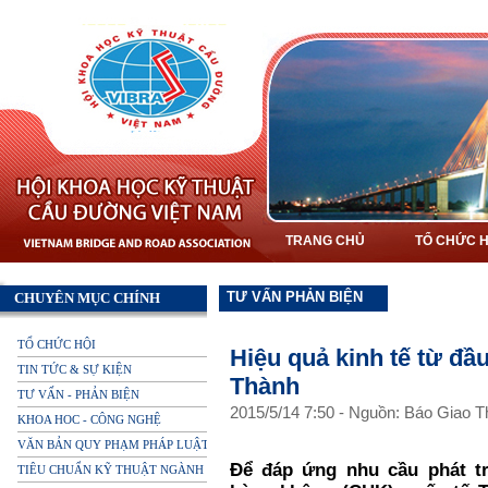
TRANG CHỦ
TỔ CHỨC H
TƯ VẤN PHẢN BIỆN
CHUYÊN MỤC CHÍNH
TỔ CHỨC HỘI
Hiệu quả kinh tế từ đầ
TIN TỨC & SỰ KIỆN
Thành
TƯ VẤN - PHẢN BIỆN
2015
/
5
/
14
7
:
50
-
Nguồn: Báo Giao T
KHOA HOC - CÔNG NGHỆ
VĂN BẢN QUY PHẠM PHÁP LUẬT
Để đáp ứng nhu cầu phát tr
TIÊU CHUẨN KỸ THUẬT NGÀNH