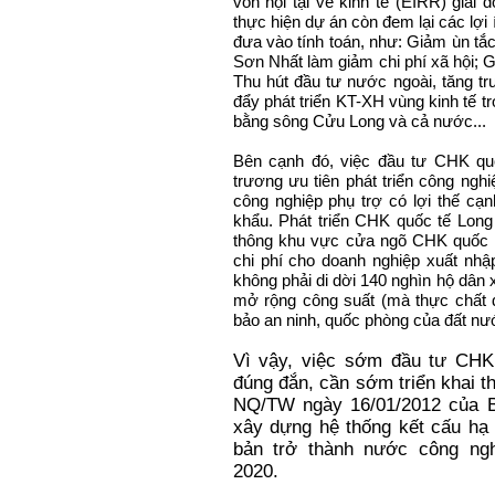
vốn nội tại về kinh tế (EIRR) giai 
thực hiện dự án còn đem lại các lợi
đưa vào tính toán, như: Giảm ùn tắ
Sơn Nhất làm giảm chi phí xã hội; Gó
Thu hút đầu tư nước ngoài, tăng tr
đẩy phát triển KT-XH vùng kinh tế 
bằng sông Cửu Long và cả nước...
Bên cạnh đó, việc đầu tư CHK qu
trương ưu tiên phát triển công ng
công nghiệp phụ trợ có lợi thế cạn
khẩu. Phát triển CHK quốc tế Long
thông khu vực cửa ngõ CHK quốc tế
chi phí cho doanh nghiệp xuất nh
không phải di dời 140 nghìn hộ dâ
mở rộng công suất (mà thực chất đ
bảo an ninh, quốc phòng của đất nướ
Vì vậy, việc sớm đầu tư CHK
đúng đắn, cần sớm triển khai t
NQ/TW ngày 16/01/2012 của 
xây dựng hệ thống kết cấu hạ
bản trở thành nước công ng
2020.