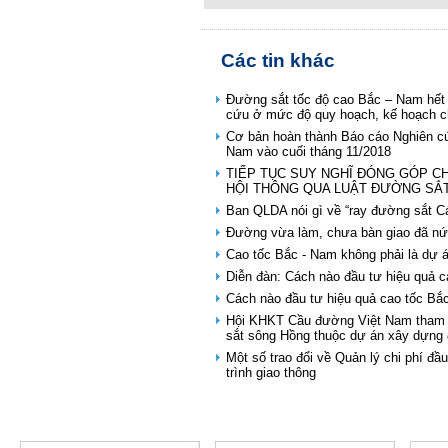
Các tin khác
Đường sắt tốc độ cao Bắc – Nam hết 
cứu ở mức độ quy hoạch, kế hoạch ch
Cơ bản hoàn thành Báo cáo Nghiên cứ
Nam vào cuối tháng 11/2018
TIẾP TỤC SUY NGHĨ ĐÓNG GÓP C
HỘI THÔNG QUA LUẬT ĐƯỜNG SẮ
Ban QLDA nói gì về “ray đường sắt Cá
Đường vừa làm, chưa bàn giao đã nứt
Cao tốc Bắc - Nam không phải là dự 
Diễn đàn: Cách nào đầu tư hiệu quả 
Cách nào đầu tư hiệu quả cao tốc Bắ
Hội KHKT Cầu đường Việt Nam tham g
sắt sông Hồng thuộc dự án xây dựng đ
Một số trao đổi về Quản lý chi phí đ
trình giao thông