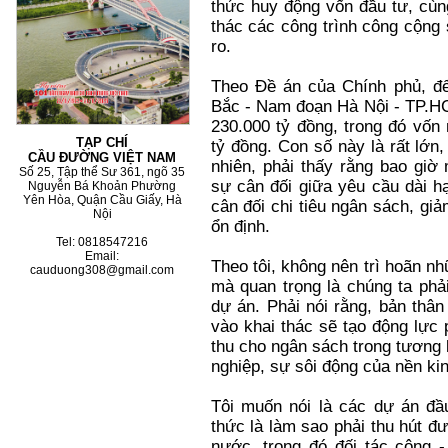
thức huy động vốn đầu tư, cùng
thác các công trình công cộng 
ro.
Theo Đề án của Chính phủ, đ
Bắc - Nam đoạn Hà Nội - TP.H
230.000 tỷ đồng, trong đó vố
TẠP CHÍ
tỷ đồng. Con số này là rất lớn
CẦU ĐƯỜNG VIỆT NAM
nhiên, phải thấy rằng bao giờ
Số 25, Tập thể Sư 361, ngõ 35
sự cân đối giữa yêu cầu dài h
Nguyễn Bá Khoản Phường
Yên Hòa, Quận Cầu Giấy, Hà
cân đối chi tiêu ngân sách, gi
Nội
ổn định.
Tel: 0818547216
Email:
Theo tôi, không nên trì hoãn n
cauduong308@gmail.com
mà quan trọng là chúng ta phả
dự án. Phải nói rằng, bản thâ
vào khai thác sẽ tạo động lực 
thu cho ngân sách trong tương 
nghiệp, sự sôi động của nền kin
Tôi muốn nói là các dự án đầ
thức là làm sao phải thu hút đ
nước, trong đó đối tác công 