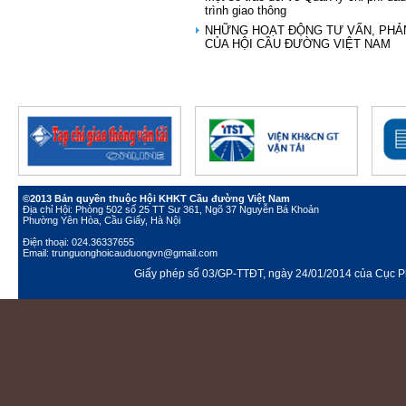
trình giao thông
NHỮNG HOẠT ĐỘNG TƯ VẤN, PHẢ
CỦA HỘI CẦU ĐƯỜNG VIỆT NAM
©2013 Bản quyền thuộc Hội KHKT Cầu đường Việt Nam
Địa chỉ Hội: Phòng 502 số 25 TT Sư 361, Ngõ 37 Nguyễn Bá Khoản
Phường Yên Hòa, Cầu Giấy, Hà Nội
Điện thoại: 024.36337655
Email: trunguonghoicauduongvn@gmail.com
Giấy phép số 03/GP-TTĐT, ngày 24/01/2014 của Cục Ph