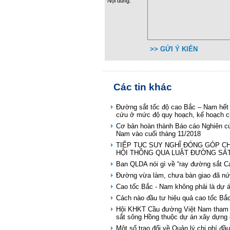
Nội dung:
>> GỬI Ý KIẾN
Các tin khác
Đường sắt tốc độ cao Bắc – Nam hết 
cứu ở mức độ quy hoạch, kế hoạch ch
Cơ bản hoàn thành Báo cáo Nghiên cứ
Nam vào cuối tháng 11/2018
TIẾP TỤC SUY NGHĨ ĐÓNG GÓP C
HỘI THÔNG QUA LUẬT ĐƯỜNG SẮ
Ban QLDA nói gì về “ray đường sắt Cá
Đường vừa làm, chưa bàn giao đã nứt
Cao tốc Bắc - Nam không phải là dự 
Cách nào đầu tư hiệu quả cao tốc Bắ
Hội KHKT Cầu đường Việt Nam tham g
sắt sông Hồng thuộc dự án xây dựng đ
Một số trao đổi về Quản lý chi phí đ