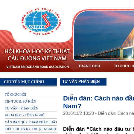
TRANG CHỦ
TỔ CHỨC H
TƯ VẤN PHẢN BIỆN
CHUYÊN MỤC CHÍNH
TỔ CHỨC HỘI
Diễn đàn: Cách nào đầu
TIN TỨC & SỰ KIỆN
Nam?
TƯ VẤN - PHẢN BIỆN
2016
/
11
/
2
10
:
29
-
Diễn đàn: Cách nà
KHOA HOC - CÔNG NGHỆ
VĂN BẢN QUY PHẠM PHÁP LUẬT
Diễn đàn “Cách nào đầu tư 
TIÊU CHUẨN KỸ THUẬT NGÀNH