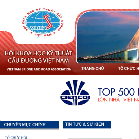
TRANG CHỦ
TỔ CHỨC H
TIN TỨC & SỰ KIỆN
CHUYÊN MỤC CHÍNH
TỔ CHỨC HỘI