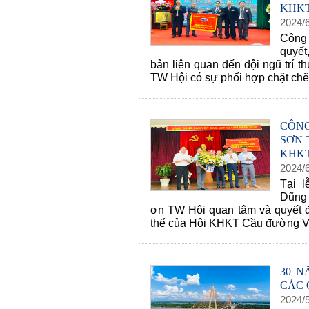
KHKT
2024
/
Công 
quyết
bản liên quan đến đội ngũ trí 
TW Hội có sự phối hợp chặt chẽ 
CÔN
SƠN 
KHK
2024
/
Tại l
Dũng 
ơn TW Hội quan tâm và quyết đị
thể của Hội KHKT Cầu đường V
30 N
CÁC 
2024
/