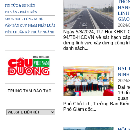
THÔN
TIN TỨC & SỰ KIỆN
HÀN
TƯ VẤN - PHẢN BIỆN
LĨN
GIAO
KHOA HOC - CÔNG NGHỆ
2024
/
VĂN BẢN QUY PHẠM PHÁP LUẬT
Ngày 5/8/2024, TƯ Hội KHKT 
TIÊU CHUẨN KỸ THUẬT NGÀNH
94/TB-HCĐVN về sát hạch cấp
dựng lĩnh vực xây dựng công tr
danh sách...
ĐẠI 
NINH
2024
/
Đại h
19 đồ
quan 
Phó Chủ tịch, Trưởng Ban Kiểm
Phó Giám đốc...
HỘI 