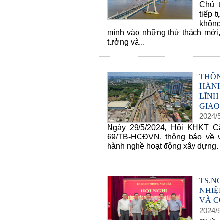
Chủ 
tiếp 
không
mình vào những thử thách mới, 
tưởng và...
THÔN
HÀN
LĨN
GIAO
2024
/
Ngày 29/5/2024, Hội KHKT 
69/TB-HCĐVN, thông báo về v
hành nghề hoạt động xây dựng.
TS.
NHIỆ
VÀ C
2024
/