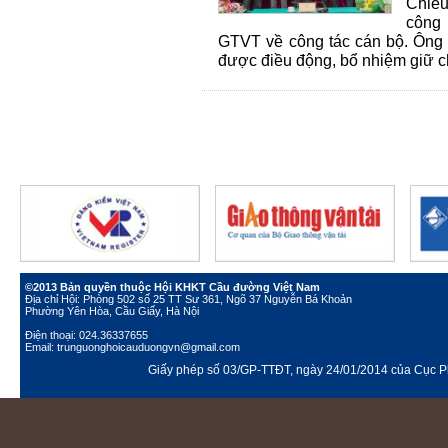
Chiều
công 
GTVT về công tác cán bộ. Ông 
được điều động, bổ nhiệm giữ c
©2013 Bản quyền thuộc Hội KHKT Cầu đường Việt Nam
Địa chỉ Hội: Phòng 502 số 25 TT Sư 361, Ngõ 37 Nguyễn Bá Khoản
Phường Yên Hòa, Cầu Giấy, Hà Nội
Điện thoại: 024.36337655
Email: trunguonghoicauduongvn@gmail.com
Giấy phép số 03/GP-TTĐT, ngày 24/01/2014 của Cục Ph