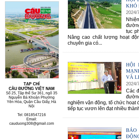
KHÓ 
2024
/
Nhiệm
đường
60 NĂM ĐIỆN BIÊN
tục p
Nâng cao chất lượng hoạt độ
chuyên gia có...
HỘI
MẠNH
VÀ L
2024
/
TẠP CHÍ
CẦU ĐƯỜNG VIỆT NAM
Các đ
Số 25, Tập thể Sư 361, ngõ 35
đường
Nguyễn Bá Khoản Phường
nghiệm vận động, tổ chức hoạt đ
Yên Hòa, Quận Cầu Giấy, Hà
Nội
tiếp tục vươn lên đạt nhiều thành 
Tel: 0818547216
Email:
cauduong308@gmail.com
BÁO
ĐỘN