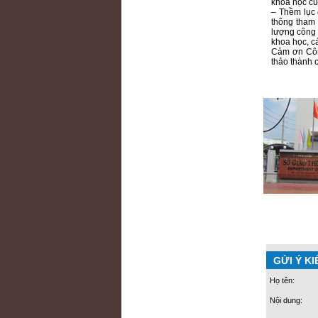
khoa học củ
– Thềm lục 
thông tham
lượng công 
khoa học, c
Cảm ơn Công
thảo thành c
GỬI Ý KI
Họ tên:
Nội dung: