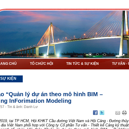
RANG CHỦ
TỔ CHỨC HỘI
TIN TỨC & SỰ KIỆN
TƯ VẤN -
 SỰ KIỆN
ảo “Quản lý dự án theo mô hình BIM –
ing InForimation Modeling
:
57
-
Tin & ảnh: Danh Lư
2019, tại TP HCM, Hội KHKT Cầu đường Việt Nam và Hội Cảng - Đường thủy
 địa Việt Nam phối hợp với Công ty Cổ phần Tư vấn - Thiết kế Cảng kỹ thuật