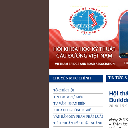
T
TIN TỨC &
CHUYÊN MỤC CHÍNH
TỔ CHỨC HỘI
Hội th
TIN TỨC & SỰ KIỆN
Buildd
TƯ VẤN - PHẢN BIỆN
2019
/
11
/
7
9
KHOA HOC - CÔNG NGHỆ
VĂN BẢN QUY PHẠM PHÁP LUẬT
Ngày 2/11/
TIÊU CHUẨN KỸ THUẬT NGÀNH
– Thềm lục