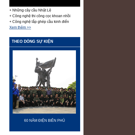
+ Những cây cầu Nhật Lệ
+ Công nghệ thi công cọc khoan nhồi
+ Công nghệ lắp ghép cầu kinh điển
Xem thêm >>
THEO DÒNG SỰ KIỆN
60 NĂM ĐIỆN BIÊN PHỦ
70 NĂM GTVT VIỆT NAM (19
2015)