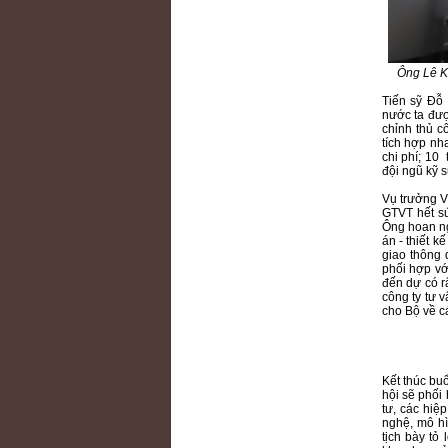
Ông Lê K
Tiến sỹ Đỗ 
nước ta đượ
chỉnh thủ cô
tích hợp nh
chi phí; 10 
đội ngũ kỹ s
Vụ trưởng V
GTVT hết sứ
Ông hoan ng
án - thiết k
giao thông
phối hợp vớ
đến dự có r
công ty tư 
cho Bộ về cá
Kết thúc bu
hội sẽ phối
tư, các hiệ
nghệ, mô hì
tịch bày tỏ