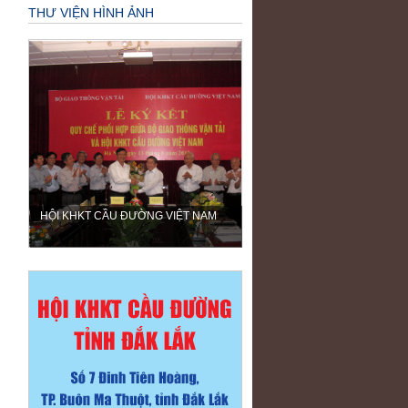
THƯ VIỆN HÌNH ẢNH
HỘI KHKT CẦU ĐƯỜNG VIỆT NAM