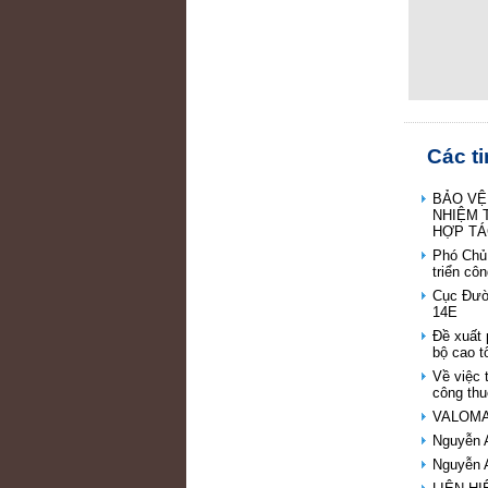
Các t
BẢO VỆ
NHIỆM 
HỢP TÁ
Phó Chủ
triển cô
Cục Đườn
14E
Đề xuất
bộ cao 
Về việc 
công thu
VALOMA -
Nguyễn A
Nguyễn A