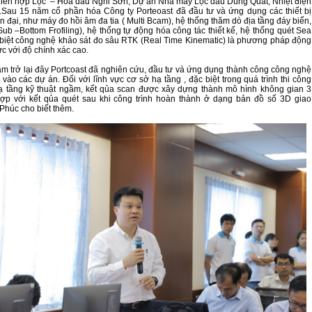
iên hợp Lọc – Hóa dầu Nghi Sơn, Dự án Nhà máy Lọc dầu Dung Quất, Nhiệt điện
.Sau 15 năm cổ phần hóa Công ty Porteoast đã đầu tư và ứng dụng các thiết bị
n đại, như máy đo hồi âm đa tia ( Multi Bcam), hệ thống thăm dò địa tầng đáy biển,
Sub –Bottom Frofiling), hệ thống tự động hóa công tác thiết kế, hệ thống quét Sea
iệt công nghệ khảo sát đo sâu RTK (Real Time Kinematic) là phương pháp động
ực với độ chính xác cao.
m trở lại đây Portcoast đã nghiên cứu, đầu tư và ứng dụng thành công công nghệ
vào các dự án. Đối với lĩnh vực cơ sở hạ tầng , đặc biệt trong quá trình thi công
ạ tầng kỹ thuật ngầm, kết qủa scan được xây dựng thành mô hình không gian 3
hợp với kết qủa quét sau khi công trình hoàn thành ở dạng bản đồ số 3D giao
 Phúc cho biết thêm.