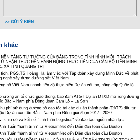
>> GỬI Ý KIẾN
in khác
 NỀN TẢNG TƯ TƯỞNG CỦA ĐẢNG TRONG TÌNH HÌNH MỚI: TRÁCH
TỪ NHẬN THỨC ĐẾN HÀNH ĐỘNG THỰC TIỄN CỦA CÁN BỘ LIÊN MINH
C XÃ TỈNH QUẢNG TRỊ
 tịch, PGS.TS Hoàng Hà làm việc với Tập đoàn xây dựng Minh Đức về phát
ng nghệ xây dựng đường sắt Việt Nam
g bộ Việt Nam nhanh tiến độ thực hiện Dự án cải tạo, nâng cấp Quốc lộ
 phương án tổ chức giao thông, bảo đảm ATGT Dự án ĐTXD mở rộng đường
tốc Bắc – Nam phía Đông đoạn Cam Lộ – La Sơn
thu phí sử dụng đường bộ cao tốc tại các dự án thành phần (DATP) đầu tư
ộc Dự án cao tốc Bắc - Nam phía Đông giai đoạn 2017 - 2020
 chia sẻ và kết nối "tinh thần Logistics" về đào tạo nguồn nhân lực
nh Tuấn “hành trình” từ VietnamNet đến Diễn đàn toàn cầu Boston
nh Tuấn “hành trình” từ VietnamNet đến Diễn đàn toàn cầu Boston