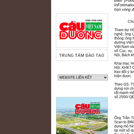
Biển (Por
InForimatio
trọn vòng đ
Chủ
Tham dự Hộ
nghệ; ông 
thông; ông
đường Việt 
Việt Nam và
số Cục, vụ,
Nội, Bách k
Khai mạc Hộ
Hội, KHKT C
trao đổi ý 
hiện được.
Theo GS. TS
dựng nói chu
rất mạnh mẽ
số 2500/ QĐ
Ông Trần Tấ
60 NĂM ĐIỆN BIÊN PHỦ
Scan to BIM
dụng mô hìn
tại một số 