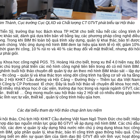
im Thành, Cục trưởng Cục QLXD và Chất lượng CT GTVT phát biểu tại Hội thảo
Tiến Sỹ, trường Đại học Bách khoa TP HCM cho biết: hầu hết các công trình ở
c khảo sát, đánh giá dựa trên bản vẽ bằng tay, các phương pháp công nghệ điều
ng. Trong khi BIM thì toàn bộ quá trình xây dựng, quản lý khai thác, bảo trì được
anh chóng. Việc ứng dụng mô hình BIM đem lại hiệu qủa kinh tế rỏ rệt, giảm 10%
thời gian thi công, 10 % rủi ro và 40 % các thay đổi về mặt thiết kế, nhưng đòi hỏi
ư phải giỏi.
ụ Khoa học công nghệ PGS. TS. Hoàng Hà cho biết, trong xu thế 4.0 hiện nay, Bộ
c chú trọng phát triển các mô hình công nghệ tiên tiến trong đó có mô hình BIM.
hênh buổi hội thảo chuyên đề quản lý dự án theo mô hình BIM khảo sát – lập dự
ế - thi công – quản lý và khai thác trọn vòng đời công trình hạ tầng cơ sở và hạ tầng
 do 2 Hội KHKT Cầu đường và Hội Cảng – Đường thủy – Thềm lục địa Việt Nam
i Công ty CP Portcoast tổ chức. Đây là buổi hội thảo về chuyên đề khoa học mới,
ất nhiều nhà khoa học ở các viện, trường đại học trong và ngoài ngành GTVT, các
vấn , thiết kế … Ông mong muốn sau hội thảo này 2 Hội sẽ có nhiều đóng góp hơn
c lĩnh vực tư vấn, thiết kế , quản lý công trình hiệu qủa hơn.
Các đại biểu tham dự Hội thảo chụp ảnh lưu niệm
ổi hội thảo, Chủ tịch Hội KHKT Cầu đường Việt Nam Ngô Thịnh Đức cho biết: Hiệp
 hợp đào tạo nguồn nhân lực giúp Bộ GTVT về áp dụng mô hình BIM. Các chủ đầu
p hội, các đơn vị quản lý xây dựng Nhà nước nên chú ý ứng dụng khoa học công
nh BIM, góp phần quản lý, khai thác, bảo trì công trình giao thông hiệu quả. Chủ
 lòng biết ơn đến sự quan tâm của lãnh đạo Bộ GTVT đối với lĩnh vực hoạt động