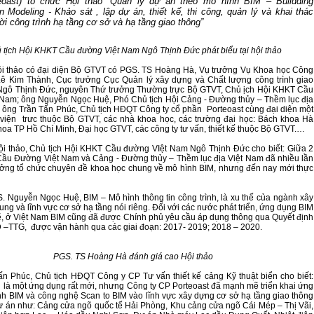
teoast) tổ chức Hội thảo “Quản lý dự án theo mô hình BIM – Buildding
n Modeling - Khảo sát , lập dự án, thiết kế, thi công, quản lý và khai thác
ời công trình hạ tầng cơ sở và hạ tầng giao thông”
 tịch Hội KHKT Cầu đường Việt Nam Ngô Thịnh Đức phát biểu tại hội thảo
i thảo có đại diện Bộ GTVT có PGS. TS Hoàng Hà, Vụ trưởng Vụ Khoa học Công
Lê Kim Thành, Cục trưởng Cục Quản lý xây dựng và Chất lượng công trình giao
 Ngô Thịnh Đức, nguyên Thứ trưởng Thường trực Bộ GTVT, Chủ ịch Hội KHKT Cầu
Nam; ông Nguyễn Ngọc Huệ, Phó Chủ tịch Hội Cảng - Đường thủy – Thềm lục địa
 ông Trần Tấn Phúc, Chủ tịch HĐQT Công ty cổ phần Porteoast cùng đại diện một
 viện trưc thuộc Bộ GTVT, các nhà khoa học, các trường đại học: Bách khoa Hà
hoa TP Hồ Chí Minh, Đại học GTVT, các công ty tư vấn, thiết kế thuộc Bộ GTVT.…
i thảo, Chủ tịch Hội KHKT Cầu đường VIệt Nam Ngô Thịnh Đức cho biết: Giữa 2
ầu Đường Việt Nam và Cảng - Đường thủy – Thềm lục địa Việt Nam đã nhiều lần
tưởng tổ chức chuyên đề khoa học chung về mô hình BIM, nhưng đến nay mới thực
. Nguyễn Ngọc Huệ, BIM – Mô hình thông tin công trình, là xu thế của ngành xây
ng và lĩnh vực cơ sở hạ tầng nói riêng. Đối với các nước phát triển, ứng dụng BIM
, ở Việt Nam BIM cũng đã được Chính phủ yêu cầu áp dụng thông qua Quyết định
 –TTG, được vận hành qua các giai đoạn: 2017- 2019; 2018 – 2020.
PGS. TS Hoàng Hà đánh giá cao Hội thảo
n Phúc, Chủ tịch HĐQT Công y CP Tư vấn thiết kế cảng Kỹ thuật biển cho biết:
70 NĂM GTVT VIỆT NAM (1945 -
SÂN BAY LONG THÀNH
 là một ứng dụng rất mới, nhưng Công ty CP Porteoast đã mạnh mẽ triển khai ứng
2015)
h BIM và công nghệ Scan to BIM vào lĩnh vực xây dựng cơ sở hạ tầng giao thông
dự án như: Cảng cửa ngõ quốc tế Hải Phòng, Khu cảng cửa ngõ Cái Mép – Thị Vãi,