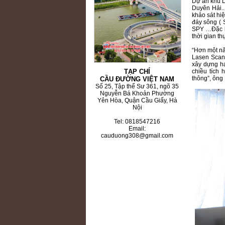
Dự án khu L
Duyên Hải..
khảo sát hiệ
đáy sông ( 
SPY …Đặc b
thời gian th
“Hơn một nă
Lasen Scan 
xây dựng h
chiều tích 
TẠP CHÍ
thông”, ông
CẦU ĐƯỜNG VIỆT NAM
Số 25, Tập thể Sư 361, ngõ 35
Nguyễn Bá Khoản Phường
Yên Hòa, Quận Cầu Giấy, Hà
Nội
Tel: 0818547216
Email:
cauduong308@gmail.com