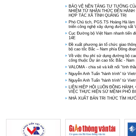
BẢO VỆ NỀN TẢNG TƯ TƯỞNG CỦA
NHIỆM TỪ NHẬN THỨC ĐẾN HÀNH 
HỢP TÁC XÃ TỈNH QUẢNG TRỊ
Phó Chủ tịch, PGS.TS Hoàng Hà làm 
triển công nghệ xây dựng đường sắt 
Cục Đường bộ Việt Nam nhanh tiến độ
14E
Đề xuất phương án tổ chức giao th
bộ cao tốc Bắc – Nam phía Đông đoạ
Về việc thu phí sử dụng đường bộ cao
công thuộc Dự án cao tốc Bắc - Nam 
VALOMA - chia sẻ và kết nối "tinh thầ
Nguyễn Anh Tuấn “hành trình” từ Vie
Nguyễn Anh Tuấn “hành trình” từ Vie
LIÊN HIỆP HỘI LUÔN ĐỒNG HÀNH,
VIỆC THỰC HIỆN SỨ MỆNH PHỔ B
NHÀ XUẤT BẢN TRI THỨC TÌM HƯ