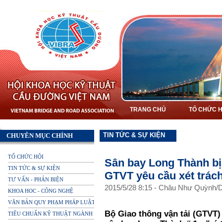
TRANG CHỦ
TỔ CHỨC H
TIN TỨC & SỰ KIỆN
CHUYÊN MỤC CHÍNH
TỔ CHỨC HỘI
Sân bay Long Thành bị 
TIN TỨC & SỰ KIỆN
GTVT yêu cầu xét trác
TƯ VẤN - PHẢN BIỆN
2015
/
5
/
28
8
:
15
-
Châu Như Quỳnh/D
KHOA HOC - CÔNG NGHỆ
VĂN BẢN QUY PHẠM PHÁP LUẬT
Bộ Giao thông vận tải (GTVT) 
TIÊU CHUẨN KỸ THUẬT NGÀNH