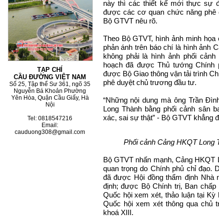
này thì các thiết kế mới thực sự 
được các cơ quan chức năng phê d
Bộ GTVT nêu rõ.
Theo Bộ GTVT, hình ảnh minh họa 
phản ánh trên báo chí là hình ảnh
không phải là hình ảnh phối cả
hoạch đã được Thủ tướng Chính 
TẠP CHÍ
được Bộ Giao thông vận tải trình Ch
CẦU ĐƯỜNG VIỆT NAM
phê duyệt chủ trương đầu tư.
Số 25, Tập thể Sư 361, ngõ 35
Nguyễn Bá Khoản Phường
Yên Hòa, Quận Cầu Giấy, Hà
“Những nội dung mà ông Trần Đìn
Nội
Long Thành bằng phối cảnh sân b
xác, sai sự thật” - Bộ GTVT khẳng đ
Tel: 0818547216
Email:
cauduong308@gmail.com
Phối cảnh Cảng HKQT Long T
Bộ GTVT nhấn mạnh, Cảng HKQT Lon
quan trọng do Chính phủ chỉ đạo
đã được Hội đồng thẩm định Nhà 
định; được Bộ Chính trị, Ban chấ
Quốc hội xem xét, thảo luận tại Kỳ
Quốc hội xem xét thông qua chủ t
khoá XIII.