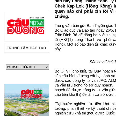
sân bay Long Thành “đạo” ý t
Chek Kap Lok (Hồng Kông) là
quan báo chí phải xin lỗi vì
chứng.
Trong văn bản gửi Ban Tuyên giáo T
Bộ Giáo dục và Đào tạo ngày 26/5, 
Trần Đình Bá để đăng bài viết sai s
tế (HKQT) Long Thành với phối c
Kông). Một số báo điện tử khác cũng
này.
Sân bay Chek 
Bộ GTVT cho biết, tại Quy hoạch 
tiên cấu hình đường cất hạ cánh và
được các công ty tư vấn JAC, AL
và vẫn lưu trong hồ sơ quy hoạch. H
hoạch đã được công ty tư vấn giữ
cáo tiền khả thi) để làm cơ sở ước t
“Tại bước nghiên cứu tiền khả thi
60 NĂM ĐIỆN BIÊN
tưởng, phần thiết kế kỹ thuật chi 
nghiên cứu khả thi (nếu được Quốc 