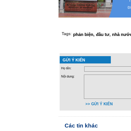
Tags:
phản biện,
đầu tư,
nhà nước
GỬI Ý KIẾN
Họ tên:
Nội dung:
>> GỬI Ý KIẾN
Các tin khác