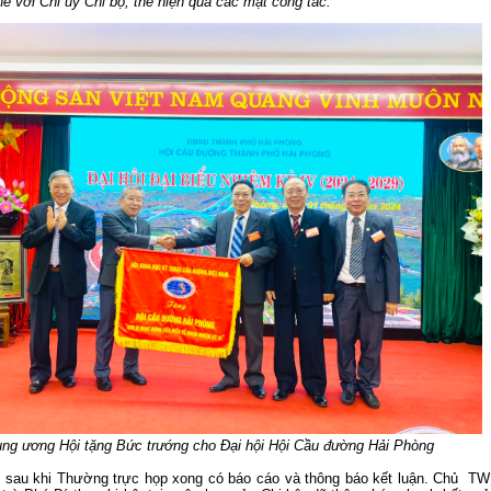
ẽ với Chi ủy Chi bộ, thể hiện qua các mặt công tác:
60 NĂM ĐIỆN BIÊN PHỦ
ung ương Hội tặng Bức trướng cho Đại hội Hội Cầu đường Hải Phòng
 sau khi Thường trực họp xong có báo cáo và thông báo kết luận. Chủ TW