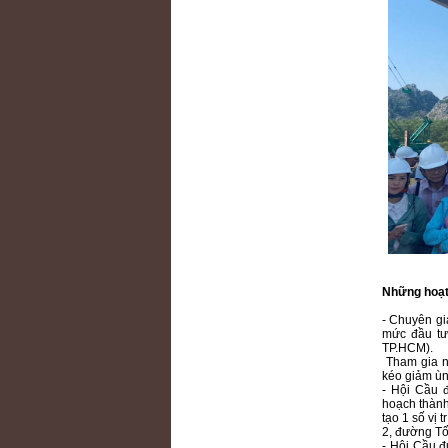
Những hoạt 
- Chuyên g
mức đầu tư
TP.HCM).
Tham gia ng
kéo giảm ùn
- Hội Cầu 
hoạch thành
tạo 1 số vị
2, đường T
- Hội Cầu 