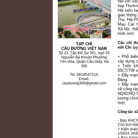
Hội với vai
họp Thường
Hội luôn t
giao thông
Thọ, Hải P
Mau. Các h
Xã hội, th
hình mới.
Các chỉ t
TẠP CHÍ
với Chi ủy
CẦU ĐƯỜNG VIỆT NAM
Số 25, Tập thể Sư 361, ngõ 35
+ Phổ biế
Nguyễn Bá Khoản Phường
xây dựng ch
Yên Hòa, Quận Cầu Giấy, Hà
+ Triển kh
Nội
05CT/TW về
Tel: 0818547216
+ Đẩy mạnh
Email:
Đảng.
cauduong308@gmail.com
+ Đẩy mạnh
về công tá
NQ42/NQ-T
lượng chín
mới.
Công tác xâ
- Ban KHCN
Chủ tịch Hội
+ Kiện toàn
1/2024, nhằ
+ Ban hành