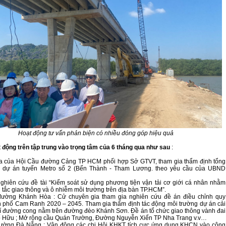
Hoạt động tư vấn phản biện có nhiều đóng góp hiệu quả
động trên tập trung vào trọng tâm của 6 tháng qua như sau
:
ia của Hội Cầu đường Cảng TP HCM phối hợp Sở GTVT, tham gia thẩm định tổng
 dự án tuyến Metro số 2 (Bến Thành - Tham Lương. theo yêu cầu của UBND
hiên cứu đề tài “Kiểm soát sử dụng phương tiện vận tải cơ giới cá nhân nhằm
 tắc giao thông và ô nhiễm môi trường trên địa bàn TP.HCM”.
đường Khánh Hòa : Cử chuyên gia tham gia nghiên cứu đề án điều chỉnh quy
 phố Cam Ranh 2020 – 2045. Tham gia thẩm định tác động môi trường dự án cải
 trí đường cong nằm trên đường đèo Khánh Sơn. Đề án tổ chức giao thông vành đai
ố Hữu ; Mở rộng cầu Quán Trường, Đường Nguyễn Xiển TP Nha Trang v.v…
đường Đà Nẵng : Vận động các chi Hội KHKT tích cực ứng dụng KHCN vào công