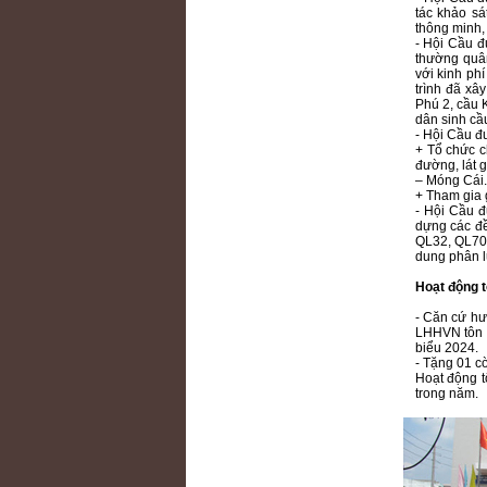
tác khảo sá
thông minh,
- Hội Cầu 
thường quân
với kinh ph
trình đã x
Phú 2, cầu
dân sinh cầ
- Hội Cầu đ
+ Tổ chức c
đường, lát 
– Móng Cái.
+ Tham gia 
- Hội Cầu 
dựng các đề
QL32, QL70 
dung phân l
Hoạt động t
- Căn cứ h
LHHVN tôn v
biểu 2024.
- Tặng 01 cờ
Hoạt động t
trong năm.