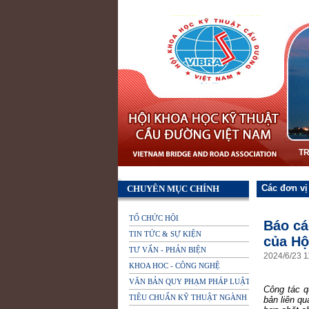
T
Các đơn vị
CHUYÊN MỤC CHÍNH
TỔ CHỨC HỘI
Báo cá
TIN TỨC & SỰ KIỆN
của Hộ
TƯ VẤN - PHẢN BIỆN
2024
/
6
/
23
1
KHOA HOC - CÔNG NGHỆ
VĂN BẢN QUY PHẠM PHÁP LUẬT
Công tác qu
TIÊU CHUẨN KỸ THUẬT NGÀNH
bản liên q