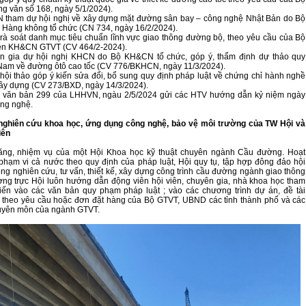
ng văn số 168, ngày 5/1/2024).
 tham dự hội nghị về xây dựng mặt đường sân bay – công nghệ Nhật Bản do Bộ
Hàng không tổ chức (CN 734, ngày 16/2/2024).
rà soát danh mục tiêu chuẩn lĩnh vực giao thông đường bộ, theo yêu cầu của Bộ
ện KH&CN GTVT (CV 464/2-2024).
n gia dự hội nghị KHCN do Bộ KH&CN tổ chức, góp ý, thẩm định dự thảo quy
Nam về đường ôtô cao tốc (CV 776/BKHCN, ngày 11/3/2024).
hội thảo góp ý kiến sửa đổi, bổ sung quy định pháp luật về chứng chỉ hành nghề
ây dựng (CV 273/BXD, ngày 14/3/2024).
ai văn bản 299 của LHHVN, ngàu 2/5/2024 gửi các HTV hướng dẫn kỷ niệm ngày
ng nghệ.
nghiên cứu khoa học, ứng dụng công nghệ, bảo vệ môi trường của TW Hội và
iên
ăng, nhiệm vụ của một Hội Khoa học kỹ thuật chuyên ngành Cầu đường. Hoạt
phạm vi cả nước theo quy định của pháp luật, Hội quy tụ, tập hợp đông đảo hội
ộng nghiên cứu, tư vấn, thiết kế, xây dựng công trình cầu đường ngành giao thông
ường trực Hội luôn hướng dẫn động viên hội viên, chuyên gia, nhà khoa học tham
iến vào các văn bản quy phạm pháp luật ; vào các chương trình dự án, đề tài
 theo yêu cầu hoặc đơn đặt hàng của Bộ GTVT, UBND các tỉnh thành phố và các
uyên môn của ngành GTVT.