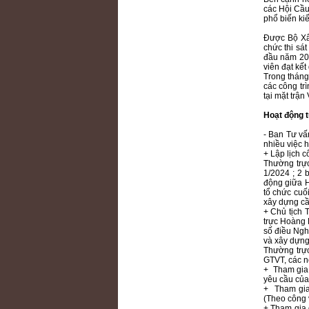
các Hội Cầu
phổ biến ki
Được Bộ Xâ
chức thi sá
đầu năm 202
viên đạt kết 
Trong tháng
các công tr
tại mặt trậ
Hoạt động t
- Ban Tư vấ
nhiều việc h
+ Lập lịch c
Thường trự
1/2024 ; 2 
động giữa H
tổ chức cuố
xây dựng cầ
+ Chủ tịch
trực Hoàng 
số điều Ngh
và xây dựng
Thường trự
GTVT, các n
+ Tham gia 
yêu cầu củ
+ Tham gia
(Theo công 
+ Tham gia 