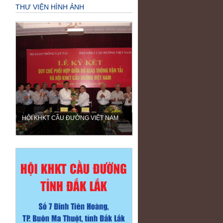
THƯ VIỆN HÌNH ẢNH
HỘI KHKT CẦU ĐƯỜNG VIỆT NAM