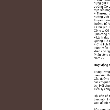
dựng (HCĐ 
đường Cơ q
trực tiếp ho
+ Thường t
đường Việt 
Truyền thôn
Đường bộ Vi
+ Chủ tịch
Công ty Cổ 
định công n
+ Lãnh đạo 
Quang, Hà G
+ Chủ tịch 
thành viên
khen cho tậ
Phân công c
Nam.v.v…
Hoạt động t
Trung ương 
biến kiến t
Cầu đường V
các cơ quan
tịch Hội ph
Tiến sỹ chu
Hội còn có 
thức mới, t
web để hội 
Bên cạnh ho