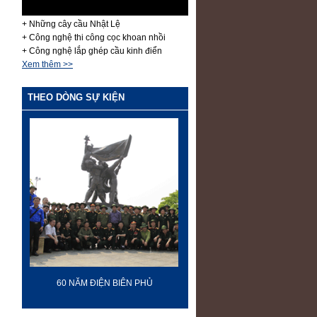
+ Những cây cầu Nhật Lệ
+ Công nghệ thi công cọc khoan nhồi
+ Công nghệ lắp ghép cầu kinh điển
Xem thêm >>
THEO DÒNG SỰ KIỆN
70 NĂM GTVT VIỆT NAM (1945 -
SÂN BAY LONG THÀN
2015)