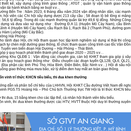
t thiết kế, xậy dựng công trình giao thông ; ATGT ; quản lý vận hành giao thông
 vận tải hành khách bằng xe buýt v.v…
đường Bến Tre : Năm 2023, 6 tháng đầu năm 2024 vận động nhân dân, các mạnh
, hội viên các Chi hội xây dựng được 213 cây cầu ; 58 đoạn lộ bê tông xi măng
í : 56,6 tỷ đồng. Trong đó các mạnh thường quân tài trợ 49,6 tỷ đồng. Những Công
ây dựng và đưa vào sử dụng như : Đường Đ.A 11 (Huyện Mỏ Cày Nam), cầu Bình
 Kênh 4 (Huyện Mỏ Cày Nam), cầu Rạch Bà 1, Rạch Bà 2 (Thạnh Phú), đường gom
u Hàm Luông (Mỏ Cày Bắc).
ường Hải Phòng :
ho lãnh đạo Hội, chi Hội tham quan học tập kinh nghiệm sử dụng xỉ thải thi công
gạch tự chèn mặt đường giao thông, tổ chức tham quan công trình cao tốc Vân Đồn
 Tuyến ven biển đoạn Hải Dương – Hải Phòng – Thái Bình.
góp ý quy hoạch phát triển thành phố giai đoạn 2020 – 2025 v.v…
đường Khu QLĐB 1 : Vận động các chuyên gia, cán bộ KHKT tham gia góp ý xây
 án quy hoạch giao thông như : Điều chuyển các đoạn tuyến QL12B, QL6, QL21,
(Địa phận các tỉnh Phú Thọ, Hòa Bình, Điện Biên, Bắc Ninh v.v…) Hội đi sâu nội
uồng giao thông mùa mưa bão, xử lý điểm đen hay mất an toàn giao thông.
ôn vinh trí thức KHCN tiêu biểu, thi đua khen thưởng
ướng dẫn và phân bổ chỉ tiêu của LHHVN, Hội KHKT Cầu đường Việt Nam đề nghị
inh PGS.TS Hoàng Hà – Phó Chủ tịch Thường trực TW Hội là trí thức KHCN tiêu
 thi đua, 15 bằng khen cho các tập thể, cá nhân hội thành viên tiêu biểu.
ôn vinh, thi đua khen thưởng được các HTV, HVTT thuộc Hội duy trì thường xuyên