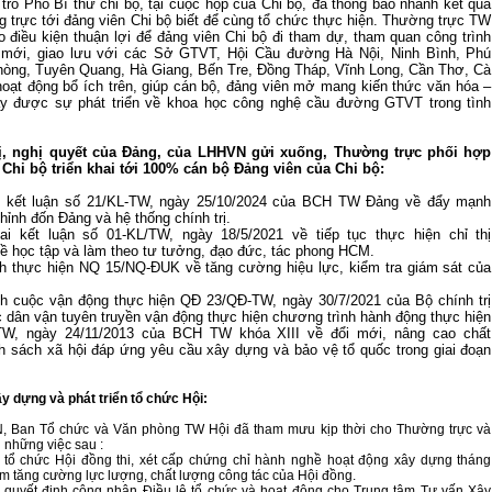
 trò Phó Bí thư chi bộ, tại cuộc họp của Chi bộ, đã thông báo nhanh kết quả
 trực tới đảng viên Chi bộ biết để cùng tổ chức thực hiện. Thường trực TW
ạo điều kiện thuận lợi để đảng viên Chi bộ đi tham dự, tham quan công trình
 mới, giao lưu với các Sở GTVT, Hội Cầu đường Hà Nội, Ninh Bình, Phú
hòng, Tuyên Quang, Hà Giang, Bến Tre, Đồng Tháp, Vĩnh Long, Cần Thơ, Cà
oạt động bổ ích trên, giúp cán bộ, đảng viên mở mang kiến thức văn hóa –
ấy được sự phát triển về khoa học công nghệ cầu đường GTVT trong tình
hị, nghị quyết của Đảng, của LHHVN gửi xuống, Thường trực phối hợp
 Chi bộ triển khai tới 100% cán bộ Đảng viên của Chi bộ:
n kết luận số 21/KL-TW, ngày 25/10/2024 của BCH TW Đảng về đẩy mạnh
ỉnh đốn Đảng và hệ thống chính trị.
ai kết luận số 01-KL/TW, ngày 18/5/2021 về tiếp tục thực hiện chỉ thị
 học tập và làm theo tư tưởng, đạo đức, tác phong HCM.
 thực hiện NQ 15/NQ-ĐUK về tăng cường hiệu lực, kiểm tra giám sát của
 cuộc vận động thực hiện QĐ 23/QĐ-TW, ngày 30/7/2021 của Bộ chính trị
c dân vận tuyên truyền vận động thực hiện chương trình hành động thực hiện
W, ngày 24/11/2013 của BCH TW khóa XIII về đổi mới, nâng cao chất
h sách xã hội đáp ứng yêu cầu xây dựng và bảo vệ tổ quốc trong giai đoạn
y dựng và phát triển tổ chức Hội:
, Ban Tổ chức và Văn phòng TW Hội đã tham mưu kịp thời cho Thường trực và
 những việc sau :
 tổ chức Hội đồng thi, xét cấp chứng chỉ hành nghề hoạt động xây dựng tháng
m tăng cường lực lượng, chất lượng công tác của Hội đồng.
 quyết định công nhận Điều lệ tổ chức và hoạt động cho Trung tâm Tư vấn Xây