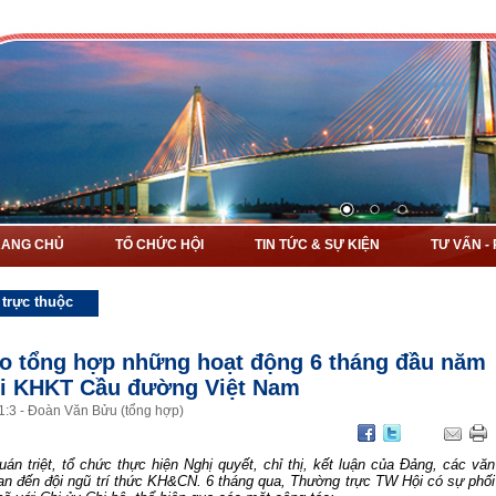
RANG CHỦ
TỔ CHỨC HỘI
TIN TỨC & SỰ KIỆN
TƯ VẤN -
 trực thuộc
o tổng hợp những hoạt động 6 tháng đầu năm
i KHKT Cầu đường Việt Nam
1
:
3
-
Đoàn Văn Bửu (tổng hợp)
án triệt, tổ chức thực hiện Nghị quyết, chỉ thị, kết luận của Đảng, các văn
uan đến đội ngũ trí thức KH&CN. 6 tháng qua, Thường trực TW Hội có sự phối