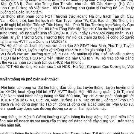
Khu QLĐB I) ; Giao các Trung tâm Tư vấn cho các Hội Cầu đường (Hội Cầu
uan Cục Đường bộ Việt Nam, Hội Cầu đường Khu Quản lý Đường bộ I) quản lý
ạt động của các Trung tâm.
rực thống nhất phân công PCT Thường trực Hoàng Hà phụ trách Tạp chí Cầu
Nam. Đồng thời, làm thủ tục trình Ban Tuyên giáo TW, Cục Báo chí (Bộ Thông tin
g) đề nghị bổ nhiệm Tiến sỹ Trần Hưng Hà – Phó Bí thư Thường trực Đảng ủy Cục
ệt Nam tham gia công tác Hội kiêm Tổng Biên tập Tạp chí Cầu đường Việt Nam.
 Trung ương Hội ký quyết định số 53/QĐ-HCĐVN, ngày 17/4/2024 công nhận HVTT
phần Tư vấn Trường Sơn. Thường trực TW Hội đã tham dự buổi lễ công bố quyết
hận, ra mắt HVTT của Công ty (7/6/2024).
TW Hội đã có các buổi tiếp xúc với lãnh đạo Sở GTVT Hòa Bình, Phú Thọ, Tuyên
iang, gửi hồ sơ, tuyên truyền vận động các đơn vị trên gia nhập Hội.
TW Hội và các đ/c Thường trực Hội dự đại hội nhiệm kỳ của 1 số Hội cầu đường
 : HCĐ Hải Phòng, HCĐ Phú Yên. Nhân dịp này Chủ tịch TW Hội trao cờ và bằng
p thể và cá nhân có thành tích của HCĐ Hải Phòng.
ác PCT Hội dự tổng kết năm của 1 số HCĐ : Hà Nội ; Cơ quan Cục Đường bộ Việt
ruyền thông và phổ biến kiến thức:
Hội luôn coi trọng và đặt lên hàng đầu công tác truyền thông, tuyên truyền phổ
hức KHCN, hoạt động Hội tới HTV, HVTT thuộc Hội. Hội đang quản lý tờ Tạp chí
iệt Nam phát hành hàng tháng từ 500-600 bản, Tạp chí được phát hành gửi tới
 KHCN của Bộ GTVT, Cục, Vụ, Viện, Trường, HTV. Tạp chí do 1 đồng chí Phó Chủ
ụ trách và Hội đồng Biên tập Tạp chí gồm 11 đồng chí là các Giáo sư, Phó Giáo sư,
yên ngành xây dựng cầu đường đường có uy tín tham gia biên tập.
trang thông tin điện tử (Web) thường xuyên thông tin hoạt động Hội, phổ biến kiến
hông báo kế hoạch thi sát hạch cấp chứng chỉ hành nghề xây dựng v.v… trên trang
viên nắm bắt.
ạt động thông tin truyền thông, hàng năm Thường trực TW Hội còn phối hợp với