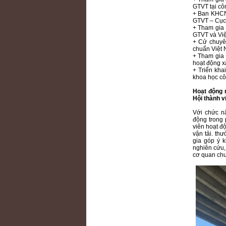
GTVT tại cô
+ Ban KHCN
GTVT – Cục 
+ Tham gia 
GTVT và Vi
+ Cử chuyê
chuẩn Việt 
+ Tham gia 
hoạt động x
+ Triển kh
khoa học cô
Hoạt động 
Hội thành v
Với chức n
động trong 
viên hoạt đ
vận tải. th
gia góp ý k
nghiên cứu,
cơ quan ch