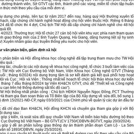
 đường thành viên, Sở GTVT các tỉnh, thành phố các vùng, miền tổ chức tập huấn
ến thức mới theo yêu cầu của mỗi đơn vị.
y dựng cho phép, liên tục từ năm 2017 đến nay, hàng quý Hội thường xuyên tổ
t hạch, cấp chứng chỉ hành nghề hoạt động cho hội viên thuộc Hội. Riêng 6 tháng
4 đã tổ chức thi 4 đợt, Chủ tịch TW Hội đã cấp chứng chỉ hành nghề cho 48 hội
quả tốt.
 4/2023. Thường trực Hội tổ chức 27 cán bộ hội viên khu vực phía nam tham quan
ình giao thông mới của 2 tỉnh Tuyên Quang, Hà Giang, dâng hương liệt sỹ hy sinh
n Vị Xuyên nhằm giáo dục truyền thống yêu nước cho hội viên.
ư vấn phản biện, giám định xã hội
n phản biện và Hội đồng khoa học công nghệ đã tập trung tham mưu cho TW Hội
iệu quả :
ông tác, chuẩn bị các nội dung về khoa học công nghệ, tổ chức 3 buổi làm việc của
c TW Hội với Cục Đường bộ Việt Nam, Viện Khoa học Công nghệ GTVT (Tháng
buổi ; tháng 6/2024) nội dung trọng tâm là sơ kết đánh giá kết quả phối hợp hoạt
ội và Cục ; Hội và Viện ; Thống nhất kế hoạch tổ chức hội thảo khoa học dự kiến
i tháng 7 đầu tháng 8/2024 tại Viện KH&CN GTVT, chủ đề “Thiết kế và Công nghệ
u cạn trên hệ thống đường sắt tốc độ cao”).
 TW Hội thống nhất phân công : Chủ tịch HĐKH Nguyễn Ngọc Đông, PCT Thường
Hà tham gia Ban soạn thảo và Tổ Biên tập của Bộ Xây dựng về sửa đổi, bổ sung 1
ị định 15/2021-NĐ-CP, ngày 03/3/2021 của Chính phủ về quản lý các dự án đầu tư
.
c đã chỉ đạo Ban KH&CN, Hội đồng KHCN và chuyên gia tham gia góp ý với Bộ
ội dung sau :
góp ý kiến, rà soát sửa đổi quy chuẩn Việt Nam về biển báo hiệu đường bộ theo
a Cục Đường bộ Việt Nam – Bộ GTVT.(CV 1750/CĐBVN-BGTVT, ngày 20/3/2024).
 góp ý đề án phân luồng giao thông dự án thành phần đoạn Cam Lộ - La Sơn
văn số 1893/CĐBVN, ngày 25/3/2024).
góp ý quy chuẩn kỹ thuật quốc gia về thiết kế đường cao tốc theo yêu cầu của Bộ