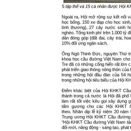
5
tập thể và 15 cá nhân được Hội 
Ngoài ra, Hội mở rộng sự kết nối 
học bổng, 150 xe đạp cho học sinh,
tình thương), 27 cây nước sinh 
nghèo. Tổng kinh phí trên 1.000 tỷ 
dân đóng góp (đất đai, cây trái, ho
10% đối ứng ngân sách.
Ông Ngô Thinh Đức, nguyên Thứ tr
khoa học cầu đường Việt Nam cho
Tre đã có những cống hiến rất lớn ch
phát triển giao thông nông thôn củ
trong những hội đầu đàn của 54 hộ
trong những hội tiêu biểu của Hội
Điểm khác biệt của Hội KHKT Cầu 
thành trong cả nước là Hội đã phổ
làm rất tốt việc kêu gọi xây dựng g
tấm gương cho các Hội KHKT Cầ
theo. Nhân dịp lễ kỷ niệm 20 năm
Trung ương Hội KHKT Cầu đường V
“Hội KHKT Cầu đường Việt Nam t
đổi mới, năng động - sáng tạo, phát 