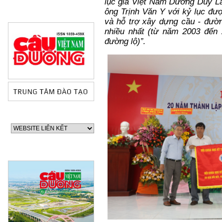
lục gia Việt Nam Dương Duy Lâ
ông Trịnh Văn Y với kỷ lục đư
và hỗ trợ xây dựng cầu - đườn
nhiều nhất (từ năm 2003 đến
đường lộ)”.