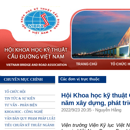
TRANG CHỦ
TỔ CHỨC H
Các đơn vị trực thuộc
CHUYÊN MỤC CHÍNH
TỔ CHỨC HỘI
Hội Khoa học kỹ thuật
TIN TỨC & SỰ KIỆN
năm xây dựng, phát tr
TƯ VẤN - PHẢN BIỆN
2022
/
9
/
23
20
:
35
-
Nguyễn Hằng
KHOA HOC - CÔNG NGHỆ
VĂN BẢN QUY PHẠM PHÁP LUẬT
Viện trưởng Viện Kỷ lục Việt 
TIÊU CHUẨN KỸ THUẬT NGÀNH