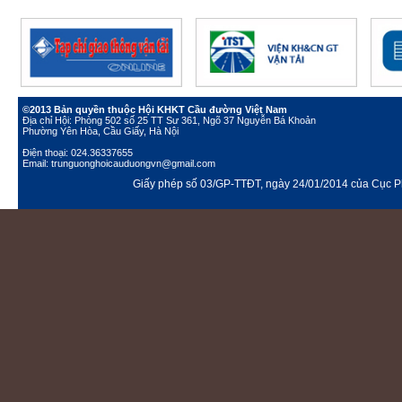
©2013 Bản quyền thuộc Hội KHKT Cầu đường Việt Nam
Địa chỉ Hội: Phòng 502 số 25 TT Sư 361, Ngõ 37 Nguyễn Bá Khoản
Phường Yên Hòa, Cầu Giấy, Hà Nội
Điện thoại: 024.36337655
Email: trunguonghoicauduongvn@gmail.com
Giấy phép số 03/GP-TTĐT, ngày 24/01/2014 của Cục Ph