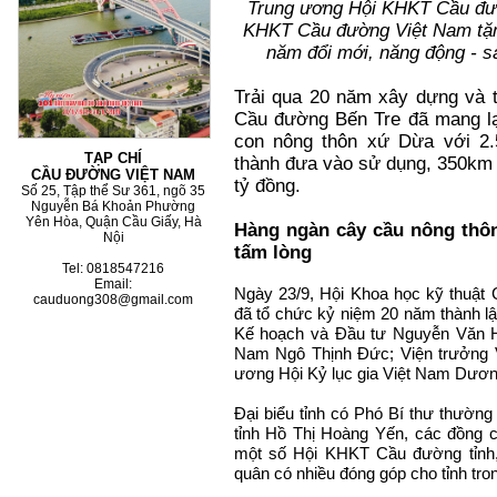
Trung ương Hội KHKT Cầu đườ
KHKT Cầu đường Việt Nam tặ
năm đổi mới, năng động - sá
Trải qua 20 năm xây dựng và t
Cầu đường Bến Tre đã mang lạ
con nông thôn xứ Dừa với 2.
TẠP CHÍ
thành đưa vào sử dụng, 350km l
CẦU ĐƯỜNG VIỆT NAM
tỷ đồng.
Số 25, Tập thể Sư 361, ngõ 35
Nguyễn Bá Khoản Phường
Yên Hòa, Quận Cầu Giấy, Hà
Hàng ngàn cây cầu nông thô
Nội
tấm lòng
Tel: 0818547216
Email:
Ngày 23/9, Hội Khoa học kỹ thuậ
cauduong308@gmail.com
đã tổ chức kỷ niệm 20 năm thành l
Kế hoạch và Đầu tư Nguyễn Văn H
Nam Ngô Thịnh Đức; Viện trưởng V
ương Hội Kỷ lục gia Việt Nam Dươn
Đại biểu tỉnh có Phó Bí thư thường
tỉnh Hồ Thị Hoàng Yến, các đồng ch
một số Hội KHKT Cầu đường tỉnh, 
quân có nhiều đóng góp cho tỉnh tro