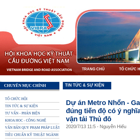
TRANG CHỦ
TỔ CHỨC H
TIN TỨC & SỰ KIỆN
CHUYÊN MỤC CHÍNH
TỔ CHỨC HỘI
Dự án Metro Nhổn - Ga
TIN TỨC & SỰ KIỆN
đúng tiến độ có ý nghĩ
TƯ VẤN - PHẢN BIỆN
vận tải Thủ đô
KHOA HOC - CÔNG NGHỆ
2020
/
7
/
13
11
:
5
-
Nguyễn Hiếu
VĂN BẢN QUY PHẠM PHÁP LUẬT
TIÊU CHUẨN KỸ THUẬT NGÀNH