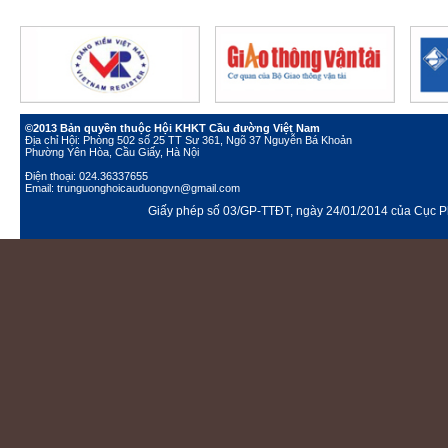
©2013 Bản quyền thuộc Hội KHKT Cầu đường Việt Nam
Địa chỉ Hội: Phòng 502 số 25 TT Sư 361, Ngõ 37 Nguyễn Bá Khoản
Phường Yên Hòa, Cầu Giấy, Hà Nội
Điện thoại: 024.36337655
Email: trunguonghoicauduongvn@gmail.com
Giấy phép số 03/GP-TTĐT, ngày 24/01/2014 của Cục Ph