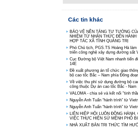
Các tin khác
BẢO VỆ NỀN TẢNG TƯ TƯỞNG CỦA
NHIỆM TỪ NHẬN THỨC ĐẾN HÀNH 
HỢP TÁC XÃ TỈNH QUẢNG TRỊ
Phó Chủ tịch, PGS.TS Hoàng Hà làm 
triển công nghệ xây dựng đường sắt 
Cục Đường bộ Việt Nam nhanh tiến độ
14E
Đề xuất phương án tổ chức giao th
bộ cao tốc Bắc – Nam phía Đông đoạ
Về việc thu phí sử dụng đường bộ cao
công thuộc Dự án cao tốc Bắc - Nam 
VALOMA - chia sẻ và kết nối "tinh thầ
Nguyễn Anh Tuấn “hành trình” từ Vie
Nguyễn Anh Tuấn “hành trình” từ Vie
LIÊN HIỆP HỘI LUÔN ĐỒNG HÀNH,
VIỆC THỰC HIỆN SỨ MỆNH PHỔ B
NHÀ XUẤT BẢN TRI THỨC TÌM HƯ