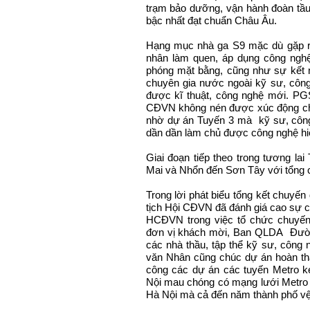
trạm bảo dưỡng, vận hành đoàn tầu 
bậc nhất đạt chuẩn Châu Âu.
Hạng mục nhà ga S9 mặc dù gặp rấ
nhân làm quen, áp dụng công nghệ
phóng mặt bằng, cũng như sự kết 
chuyên gia nước ngoài kỹ sư, côn
được kĩ thuật, công nghệ mới. PG
CĐVN không nén được xúc động chi 
nhờ dự án Tuyến 3 mà kỹ sư, công
dần dần làm chủ được công nghệ hiện
Giai đoạn tiếp theo trong tương la
Mai và Nhổn đến Sơn Tây với tổng 
Trong lời phát biểu tổng kết chuyế
tịch Hội CĐVN đã đánh giá cao sự 
HCĐVN trong việc tổ chức chuyến
đơn vị khách mời, Ban QLDA Đường
các nhà thầu, tập thể kỹ sư, công 
văn Nhân cũng chúc dự án hoàn thà
công các dự án các tuyến Metro 
Nội mau chóng có mạng lưới Metro 
Hà Nội mà cả đến năm thành phố vệ t
Chèm 5/7