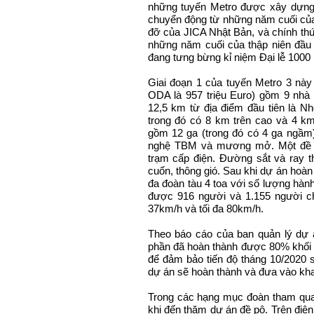
những tuyến Metro được xây dựng đ
chuyển động từ những năm cuối của 
đỡ của JICA Nhật Bản, và chính th
những năm cuối của thập niên đầu t
đang tưng bừng kỉ niệm Đại lễ 100
Giai đoạn 1 của tuyến Metro 3 này 
ODA là 957 triệu Euro) gồm 9 nhà t
12,5 km từ địa điểm đầu tiên là N
trong đó có 8 km trên cao và 4 
gồm 12 ga (trong đó có 4 ga ngầm
nghệ TBM và mương mở. Một đề p
trạm cấp điện. Đường sắt và ray 
cuốn, thông gió. Sau khi dự án hoàn
đa đoàn tàu 4 toa với số lượng hàn
được 916 người và 1.155 người ch
37km/h và tối đa 80km/h.
Theo báo cáo của ban quản lý dự á
phần đã hoàn thành được 80% khối 
để đảm bảo tiến độ tháng 10/2020 
dự án sẽ hoàn thành và đưa vào kha
Trong các hạng mục đoàn tham quan
khi đến thăm dự án đề pô. Trên điện