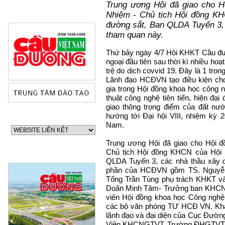
Trung ương Hội đã giao cho 
Nhiệm - Chủ tịch Hội đồng K
đường sắt, Ban QLDA Tuyến 3, 
tham quan này.
Thứ bảy ngày 4/7 Hội KHKT Cầu đ
ngoại đầu tiên sau thời kì nhiều hoạ
trệ do dịch covvid 19. Đây là 1 tro
Lãnh đạo HCĐVN tạo điều kiện cho
gia trong Hội đồng khoa học công
thuật công nghệ tiên tiến, hiện đại 
giao thông trọng điểm của đất nư
hướng tới Đại hội VIII, nhiệm kỳ
Nam.
Trung ương Hội đã giao cho Hội
Chủ tịch Hội đồng KHCN của Hội
QLDA Tuyến 3, các nhà thầu xây 
phần của HCĐVN gồm TS. Nguyễn 
Tống Trần Tùng phụ trách KHKT v
Doãn Minh Tâm- Trưởng ban KHCN
viên Hội đồng khoa học Công ng
60 NĂM ĐIỆN BIÊN 
các bộ văn phòng TƯ HCĐ VN. Khá
lãnh đạo và đại diện của Cục Đườ
Viện KHCNGTVT, Trường ĐHGTVT, V