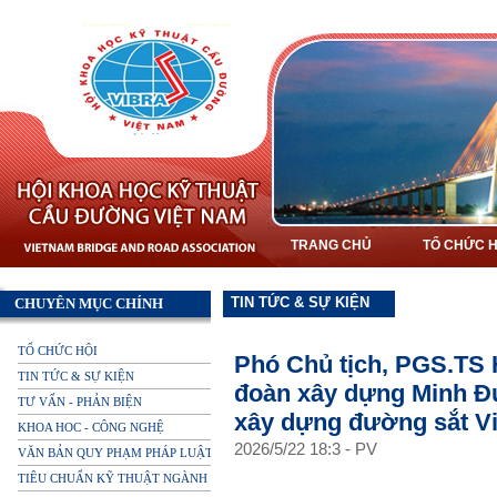
TRANG CHỦ
TỔ CHỨC H
TIN TỨC & SỰ KIỆN
CHUYÊN MỤC CHÍNH
TỔ CHỨC HỘI
Phó Chủ tịch, PGS.TS 
TIN TỨC & SỰ KIỆN
đoàn xây dựng Minh Đứ
TƯ VẤN - PHẢN BIỆN
xây dựng đường sắt V
KHOA HOC - CÔNG NGHỆ
2026
/
5
/
22
18
:
3
-
PV
VĂN BẢN QUY PHẠM PHÁP LUẬT
TIÊU CHUẨN KỸ THUẬT NGÀNH