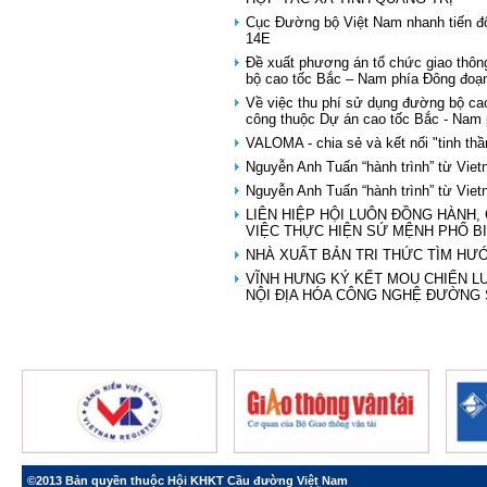
Cục Đường bộ Việt Nam nhanh tiến độ
14E
Đề xuất phương án tổ chức giao th
bộ cao tốc Bắc – Nam phía Đông đoạ
Về việc thu phí sử dụng đường bộ cao
công thuộc Dự án cao tốc Bắc - Nam 
VALOMA - chia sẻ và kết nối "tinh thầ
Nguyễn Anh Tuấn “hành trình” từ Vie
Nguyễn Anh Tuấn “hành trình” từ Vie
LIÊN HIỆP HỘI LUÔN ĐỒNG HÀNH,
VIỆC THỰC HIỆN SỨ MỆNH PHỔ B
NHÀ XUẤT BẢN TRI THỨC TÌM HƯ
VĨNH HƯNG KÝ KẾT MOU CHIẾN L
NỘI ĐỊA HÓA CÔNG NGHỆ ĐƯỜNG
©2013 Bản quyền thuộc Hội KHKT Cầu đường Việt Nam