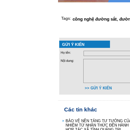
Tags:
công nghệ đường sắt,
đường
GỬI Ý KIẾN
Họ tên:
Nội dung:
>> GỬI Ý KIẾN
Các tin khác
BẢO VỆ NỀN TẢNG TƯ TƯỞNG CỦA
NHIỆM TỪ NHẬN THỨC ĐẾN HÀNH 
HỢP TÁC XÃ TỈNH QUẢNG TRỊ