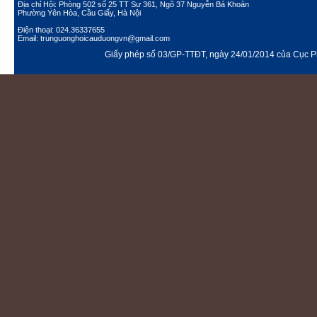
Địa chỉ Hội: Phòng 502 số 25 TT Sư 361, Ngõ 37 Nguyễn Bá Khoản
Phường Yên Hòa, Cầu Giấy, Hà Nội
Điện thoại: 024.36337655
Email: trunguonghoicauduongvn@gmail.com
Giấy phép số 03/GP-TTĐT, ngày 24/01/2014 của Cục Ph