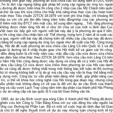
 khoảng thời gian này, phương án sữa chữa cầu sử dụng dầm BTDƯL vượt
,7m bị đứt cáp ngang bằng giải pháp bổ sung cáp ngang dự ứng lực ngoài
u đường đã được triển khai thi công cho 2 nhịp của cầu Mỹ Chánh trên quốc
quả thử tải sau khi sửa chữa cho thấy khả năng khai thác của cầu hoàn toàn
mãn theo Tiêu chuẩn 22TCN 18-1979 với kinh phí khá thấp, chỉ khoảng 80
/nhịp so với chi phí lên đến hàng trăm triệu đồng/nhịp của các phương án
ổ thêm một lớp BTCT trên mặt cầu, bổ sung dầm ngang... Tiếc rằng phương
không được nhân rộng hồi đó vì như lời chia sẻ của một vị lãnh đạo Cục
iệt nam lúc bấy giờ với người viết bài này đại ý là phương án quá ít tiền,
vị thi công nào chịu nhận làm cả! Thế nhưng, trong hơn 2 năm đi rà soát các
a qua, người viết bài này đã chứng kiến rất nhiều cây cầu loại này đã được
 bằng bổ sung cáp ngang dự ứng lực ngoài như đề xuất của Hội. Cũng trong
này, Hội đã đề xuất phương án sửa chữa cầu Lăng Cô trên Quốc lộ 1 và đã
uản lý đường bộ 4 chấp thuận giao cho Hội thiết kế và giám sát thi công.
điều đáng buồn là chỉ mấy năm sau, mặc dầu cây cầu vừa được sửa chữa
oàn đảm bảo khai thác theo 22TCN 18-1979, hơn nữa cầu mới Lăng Cô trên
ào hầm Hải Vân cũng đang được xây dựng và cũng đã có ý kiến của Hội đề
g đưa cầu Lăng Cô vừa được sửa chữa theo phương án của Hội vào danh
ếu và cũng đã được thống nhất trong một thông báo kết luận do Bộ trưởng
ủ trì nhưng không biết vì lý do gì mà cây cầu này vẫn bị thay thế bằng một
y dựng mới. Công tác tư vấn phản biện đáng nhớ nhất, góp phần nâng cao
 tín, vị thế về khoa học công nghệ của Hội trong giai đoạn này, nhưng cũng
hiều phiền toái không đáng có về sau là đối với dự án cầu Bính của thành
òng và cầu vượt Lạch Tray cũng nằm trên địa phận của thành phố Hải Phòng
 dự án nâng cấp cải tạo quốc lộ 5 của bộ Giao thông vận tải.
1993, dự án cầu Bính vượt qua sông Cấm ở thành phố Hải Phòng đã được
 nghiên cứu bởi Công ty Trần Đăng Khoa với sự vận động thu xếp nguồn tài
Tổng cục Đường bộ Phần Lan. Đã có một số cuộc họp do lãnh đạo bộ Giao
tải chủ trì để nghe thuyết trình về dự án này nhưng luận chứng kinh tế kỹ