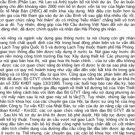
cầu Bính (Phần Lan, Hà Lan và Anh) tuyên bố rút khỏi dự án. Dự án buộc
gừng cho đến khoảng năm 2000 mới bố trí được vốn tài trợ của Ngân hàng
ốc tế Nhật Bản (JIBIC) để triển khai xây dựng. Một điều còn buồn hơn là
ên gia của Hội tham gia vào dự án cầu Bính về sau gặp khá nhiều rắc rối,
ơ quan chức năng “hỏi thăm” do có những “hiểu nhầm” chẳng biết vô tình
ủa ai đó. Tuy nhiên, đóng góp của Hội Cầu đường Việt Nam đối với dự án
à đáng nhớ, đã được chính quyền và nhân dân Hải Phòng ghi nhận.
nói riêng và ngành xây dựng giao thông nước ta nói chung còn ghi nhận
ang tính chất quyết định của Hội trong hoạt động phản biện và tư vấn đối
ao Lạch Tray giữa Quốc lộ 5 và đường Lạch Tray thuộc thành phố Hải Phòng.
 giao trực thông đầu tiên được xây dựng ở nước ta. Nút giao này trước đó
âm nền móng công trình trường Đại học Xây dựng thiết kế. Các phương án
ư nút giao bán hoa thị, nút giao hoa thị hoàn chỉnh... của tư vấn đều không
c được các cơ quan chức năng do không làm rõ được lý do tại sao phải xây
út giao có quy mô hoành tráng như vậy dẫn đến việc bất khả thi trong giải
bằng và có tổng mức đầu tư quá lớn. Cũng qua công tác phản biện đối với
 Hội đã được Bộ GTVT chính thức giao nhiệm vụ tiến hành lập dự án khả thi
ản số 335/ KHĐT ngày 13/2/1995. Trong các buổi họp báo cáo đầu kỳ, báo
ỳ, đã có một vài chuyên gia đầu ngành về thiết kế đường bộ của Viện Thiết
ông lên tiếng cảnh báo với lãnh đạo Bộ GTVT rằng nếu sử dụng phương án
ì chỉ mấy năm sau là nút giao này sẽ bị tắc(!?). Tuy nhiên, những lập luận
phân tích khoa học của các chuyên gia của Hội, lại được sự ủng hộ của ông
 diện Công ty Tư vấn KEI của Nhật Bản, tư vấn của dự án nâng cấp cải tạo
 đoạn Km62 - Km102, các cơ quan chức năng và lãnh đạo Bộ GTVT đã bị
c. Sau khi hồ sơ dự án khả thi được bộ phê duyệt, Hội tiếp tục được giao
hiết kế kỹ thuật. Trong dự án cầu vượt nút giao Lạch Tray, không chỉ là nút
thông đầu tiên mà tiến bộ kỹ thuật công nghệ tường chắn đất có cốt nhằm
a diện tích chiếm dụng của đường đầu cầu cũng lần đầu tiên được áp dụng
 ở nước ta. Thế nhưng, các chuyên gia, các cán bộ khoa học chỉ tập trung