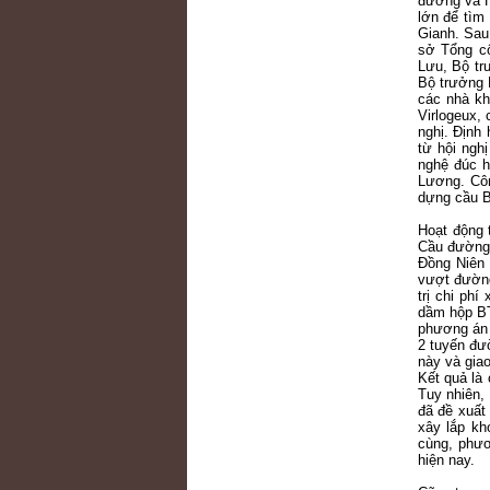
đường và H
lớn để tìm
Gianh. Sau
sở Tổng c
Lưu, Bộ tr
Bộ trưởng 
các nhà kh
Virlogeux,
nghị. Định
từ hội ngh
nghệ đúc h
Lương. Côn
dựng cầu B
Hoạt động 
Cầu đường 
Đồng Niên 
vượt đường
trị chi ph
dầm hộp BT
phương án 
2 tuyến đư
này và gia
Kết quả là
Tuy nhiên,
đã đề xuất
xây lắp kh
cùng, phươ
hiện nay.