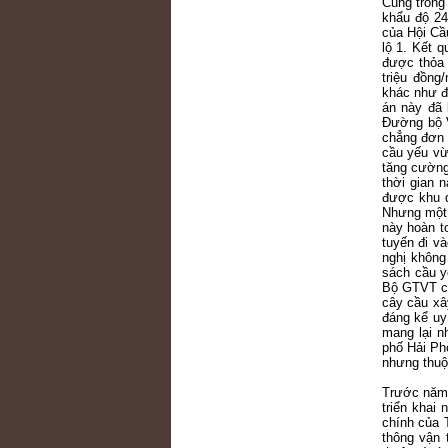
Cũng trong
khẩu độ 24
của Hội Cầ
lộ 1. Kết 
được thỏa 
triệu đồng
khác như đ
án này đã 
Đường bộ V
chẳng đơn 
cầu yếu vừ
tăng cường
thời gian 
được khu q
Nhưng một 
này hoàn t
tuyến đi v
nghị khôn
sách cầu y
Bộ GTVT ch
cây cầu xâ
đáng kể uy
mang lại n
phố Hải Ph
nhưng thuộc
Trước năm 
triển khai
chính của 
thông vận 