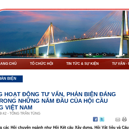
RANG CHỦ
TỔ CHỨC HỘI
TIN TỨC & SỰ KIỆN
TƯ VẤN -
HẢN BIỆN
 HOẠT ĐỘNG TƯ VẤN, PHẢN BIỆN ĐÁNG
RONG NHỮNG NĂM ĐẦU CỦA HỘI CẦU
 VIỆT NAM
9
:
42
-
TỐNG TRẦN TÙNG
g các Hội chuyên ngành như Hội Kết cấu Xây dựng, Hội Vật liệu và Cấu