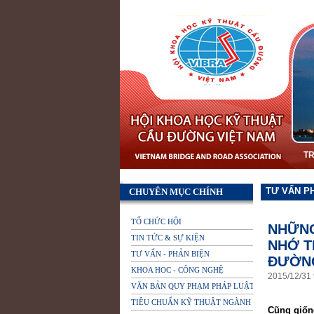
T
TƯ VẤN P
CHUYÊN MỤC CHÍNH
TỔ CHỨC HỘI
NHỮNG
TIN TỨC & SỰ KIỆN
NHỚ T
TƯ VẤN - PHẢN BIỆN
ĐƯỜNG
KHOA HOC - CÔNG NGHỆ
2015
/
12
/
31
VĂN BẢN QUY PHẠM PHÁP LUẬT
TIÊU CHUẨN KỸ THUẬT NGÀNH
Cũng giốn