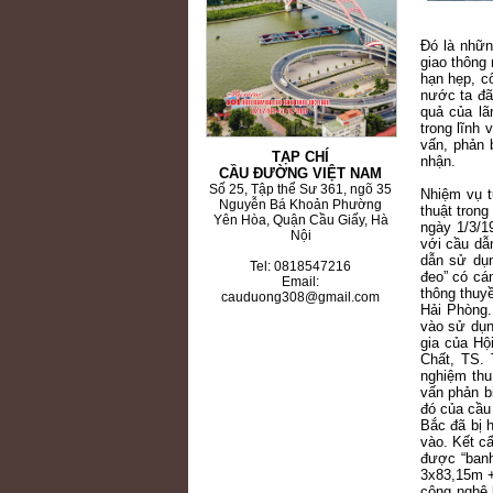
Đó là nhữn
giao thông
hạn hẹp, c
nước ta đã
quả của lã
trong lĩnh
vấn, phản 
TẠP CHÍ
nhận.
CẦU ĐƯỜNG VIỆT NAM
Số 25, Tập thể Sư 361, ngõ 35
Nhiệm vụ t
Nguyễn Bá Khoản Phường
thuật tron
Yên Hòa, Quận Cầu Giấy, Hà
ngày 1/3/1
Nội
với cầu dẫ
dẫn sử dụn
Tel: 0818547216
đeo” có cá
Email:
thông thuy
cauduong308@gmail.com
Hải Phòng.
vào sử dụn
gia của H
Chất, TS. 
nghiệm thu
vấn phản b
đó của cầu
Bắc đã bị 
vào. Kết c
được “ban
3x83,15m +
công nghệ 