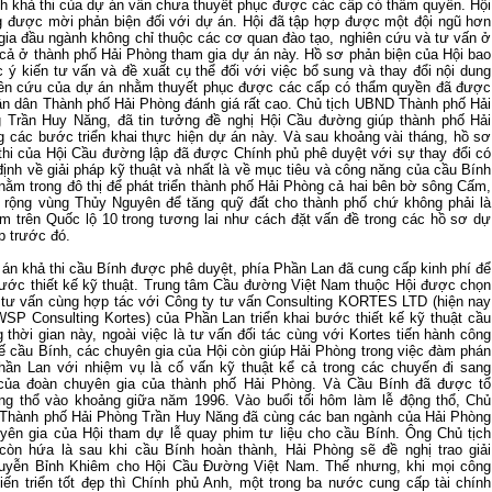
ính khả thi của dự án vẫn chưa thuyết phục được các cấp có thẩm quyền. Hội
được mời phản biện đối với dự án. Hội đã tập hợp được một đội ngũ hơn
gia đầu ngành không chỉ thuộc các cơ quan đào tạo, nghiên cứu và tư vấn ở
cả ở thành phố Hải Phòng tham gia dự án này. Hồ sơ phản biện của Hội bao
 ý kiến tư vấn và đề xuất cụ thể đối với việc bổ sung và thay đổi nội dung
ên cứu của dự án nhằm thuyết phục được các cấp có thẩm quyền đã được
n dân Thành phố Hải Phòng đánh giá rất cao. Chủ tịch UBND Thành phố Hải
 Trần Huy Năng, đã tin tưởng đề nghị Hội Cầu đường giúp thành phố Hải
g các bước triển khai thực hiện dự án này. Và sau khoảng vài tháng, hồ sơ
thi của Hội Cầu đường lập đã được Chính phủ phê duyệt với sự thay đổi có
định về giải pháp kỹ thuật và nhất là về mục tiêu và công năng của cầu Bính
 nằm trong đô thị để phát triển thành phố Hải Phòng cả hai bên bờ sông Cấm,
 rộng vùng Thủy Nguyên để tăng quỹ đất cho thành phố chứ không phải là
m trên Quốc lộ 10 trong tương lai như cách đặt vấn đề trong các hồ sơ dự
p trước đó.
 án khả thi cầu Bính được phê duyệt, phía Phần Lan đã cung cấp kinh phí để
 bước thiết kế kỹ thuật. Trung tâm Cầu đường Việt Nam thuộc Hội được chọn
 tư vấn cùng hợp tác với Công ty tư vấn Consulting KORTES LTD (hiện nay
 WSP Consulting Kortes) của Phần Lan triển khai bước thiết kế kỹ thuật cầu
 thời gian này, ngoài việc là tư vấn đối tác cùng với Kortes tiến hành công
 kế cầu Bính, các chuyên gia của Hội còn giúp Hải Phòng trong việc đàm phán
hần Lan với nhiệm vụ là cố vấn kỹ thuật kể cả trong các chuyến đi sang
của đoàn chuyên gia của thành phố Hải Phòng. Và Cầu Bính đã được tổ
ng thổ vào khoảng giữa năm 1996. Vào buổi tối hôm làm lễ động thổ, Chủ
Thành phố Hải Phòng Trần Huy Năng đã cùng các ban ngành của Hải Phòng
yên gia của Hội tham dự lễ quay phim tư liệu cho cầu Bính. Ông Chủ tịch
còn hứa là sau khi cầu Bính hoàn thành, Hải Phòng sẽ đề nghị trao giải
uyễn Bỉnh Khiêm cho Hội Cầu Đường Việt Nam. Thế nhưng, khi mọi công
tiến triển tốt đẹp thì Chính phủ Anh, một trong ba nước cung cấp tài chính