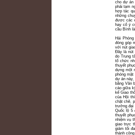
cho dự án 
phải tạm n
hợp tác qu
những chuy
được các c
hay cố ý c
cầu Bính l
Hải Phòng 
đóng góp m
với nút gi
Đây là nút
do Trung t
tổ chức nh
thuyết phụ
dựng một n
phóng mặt 
dự án này,
bằng Văn b
cáo giữa k
kế Giao th
của Hội th
chặt chẽ, 
trưởng đại
Quốc lộ 5
thuyết phụ
nhiệm vụ t
giao trực 
giảm tối đ
thành công