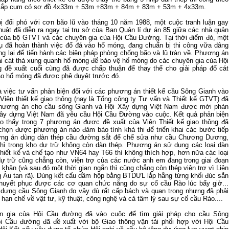
 lắp cụm có sơ đồ 4x33m + 53m +83m + 84m + 83m + 53m + 4x33m.
ị đối phó với cơn bão lũ vào tháng 10 năm 1988, một cuộc tranh luận gay
thuật đã diễn ra ngay tại trụ sở của Ban Quản lí dự án 85 giữa các nhà quản
t của bộ GTVT và các chuyên gia của Hội Cầu Đường. Tại thời điểm đó, một
ụ đã hoàn thành việc đổ đá vào hố móng, đang chuẩn bị thi công vữa dâng
ừng lại để tiến hành các biện pháp phòng chống bão và lũ tràn về. Phương án
ải cát thả xung quanh hố móng để bảo vệ hố móng do các chuyên gia của Hội
đề xuất cuối cùng đã được chấp thuận để thay thế cho giải pháp đổ cát
vào hố móng đã được phê duyệt trước đó.
là việc tư vấn phản biện đối với các phương án thiết kế cầu Sông Gianh vào
Viện thiết kế giao thông (nay là Tổng công ty Tư vấn và Thiết kế GTVT) đã
phương án cho cầu sông Gianh và Hội Xây dựng Việt Nam được mời phản
Xây dựng Việt Nam đã yêu cầu Hội Cầu Đường vào cuộc. Kết quả phản biện
o thấy trong 7 phương án được đề xuất của Viện Thiết kế giao thông đã
chọn được phương án nào đảm bảo tính khả thi để triển khai các bước tiếp
ơng án dùng dàn thép cầu đường sắt để chế sửa như cầu Chương Dương,
hì trong kho dự trữ không còn dàn thép. Phương án sử dụng các loại dàn
 thiết kế và chế tạo như VN64 hay T66 thì không thích hợp, hơn nữa các loại
dự trữ cũng chẳng còn, viện trợ của các nước anh em đang trong giai đoạn
khăn (và sau đó một thời gian ngắn thì cũng chẳng còn thép viện trợ vì Liên
 Âu tan rã). Dùng kết cấu dầm hộp bằng BTDƯL lắp hẫng từng khối đúc sẵn
thuyết phục được các cơ quan chức năng do sự cố cầu Rào lúc bấy giờ...
dựng cầu Sông Gianh do vậy dù rất cấp bách và quan trọng nhưng đã phải
 hạn chế về vật tư, kỹ thuật, công nghệ và cả tâm lý sau sự cố cầu Rào....
n gia của Hội Cầu đường đã vào cuộc để tìm giải pháp cho cầu Sông
ội Cầu đường đã đề xuất với bộ Giao thông vận tải phối hợp với Hội Cầu