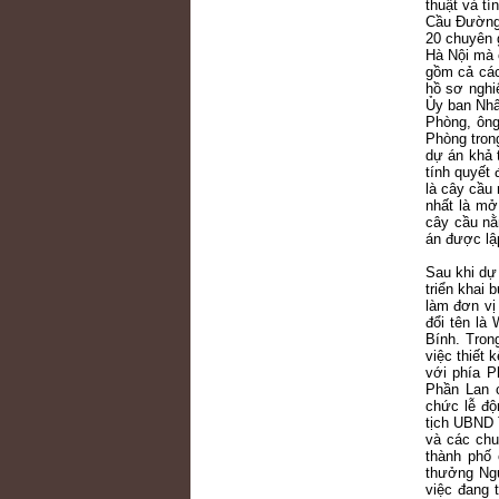
thuật và t
Cầu Đường 
20 chuyên 
Hà Nội mà 
gồm cả các
hồ sơ nghi
Ủy ban Nhâ
Phòng, ông
Phòng tron
dự án khả 
tính quyết 
là cây cầu
nhất là mở
cây cầu nằ
án được lậ
Sau khi dự
triển khai
làm đơn vị
đổi tên là
Bính. Trong
việc thiết
với phía P
Phần Lan 
chức lễ độ
tịch UBND 
và các chu
thành phố 
thưởng Ng
việc đang 