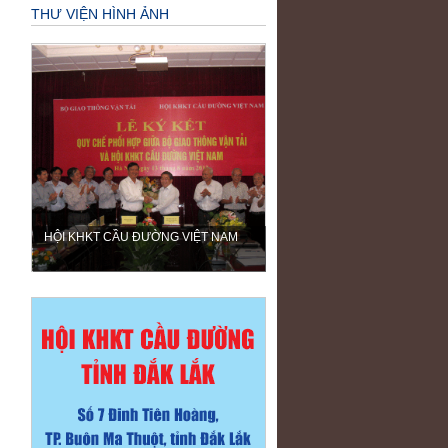
THƯ VIỆN HÌNH ẢNH
HỘI KHKT CẦU ĐƯỜNG VIỆT NAM