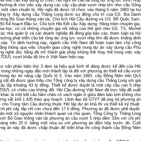
ội Kết cấu xây dựng tổ chức Hội nghị về cầu bê tông dự ứng lực vượt nhịp
 hướng đi cho việc xây dựng các cây cầu phải vượt nhịp lớn như cầu Sông
 một năm chuẩn bị, Hội nghị đã được tổ chức vào tháng 5 năm 1993 tại trụ
ông ty Xây dựng cầu Thăng Long dưới sự đồng chủ trì của GS. Bùi Danh
ưởng Bộ Giao thông vận tải, Chủ tịch Hội Cầu đường và GS. Đỗ Quốc Sam,
Bộ Kế hoạch Đầu tư, Chủ tịch Hội Kết cấu Xây dựng. Hàng trăm chuyên gia,
oa học, có cả những chuyên gia nổi tiếng của thế giới như GS. TS. Michel
 các nhà quản lý và các doanh nghiệp đã đóng góp báo cáo, tham luận tại hội
 hướng phát triển cầu bê tông dự ứng lực vượt nhịp lớn đã được khẳng định
ị này. Từ định hướng này, ngành cầu Việt Nam đã hoàn toàn làm chủ công
ẫng thông qua việc chuyển giao công nghệ trong dự án xây dựng cầu Phú
g nghệ đúc hẫng đã trở thành giải pháp không thể thay thế trong việc xây
TDƯL vượt khẩu độ lớn ở Việt Nam hiện nay.
tư vấn phản biện thứ 3 đem lại hiệu quả kinh tế đáng được kể đến của Hội
trong những ngày đầu mới thành lập là đối với phương án thiết kế cầu vượt
trong dự án nâng cấp Quốc lộ 5. Vào năm 1993, cầu Đồng Niên trên QL5
 sắt đã được giao thầu cho Tổng công ty xây dựng cầu Thăng Long với giá
í xây lắp khoảng 43 tỷ đồng. Thiết kế được duyệt là một cây cầu cạn 5 nhịp
DƯL có chiều cao không đổi. Hội Cầu đường Việt Nam đã trực tiếp đề xuất
khác là một kết cấu hầm chéo có vách ngăn ở giữa đảm bảo tịnh không cho
ờng sắt khổ 1.435 theo quy hoạch. Lãnh đạo bộ GTVT đã ủng hộ phương án
o cho Trung tâm Cầu đường thuộc Hội lập dự án khả thi và thiết kế kỹ thuật.
 chi phí xây lắp chỉ còn chưa đến 17 tỉ đồng. Phương án đã được phê duyệt.
 do một số nguyên nhân khách quan và chủ quan, Tổng Công ty Thăng Long
 với Bộ Giao thông vận tải phương án cầu vượt 5 nhịp dầm 33m với chi phí
oảng trên 20 tỉ, bằng một nửa so với phương án dầm hộp trước đó. Cuối
ng án này đã được chấp thuận để triển khai thi công thành cầu Đồng Niên