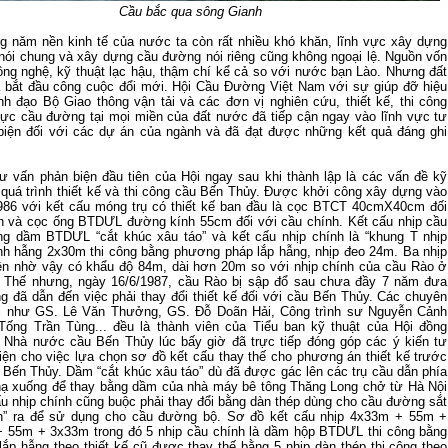
Cầu bắc qua sông Gianh
g năm nền kinh tế của nước ta còn rất nhiều khó khăn, lĩnh vực xây dựng
 nói chung và xây dựng cầu đường nói riêng cũng không ngoại lệ. Nguồn vốn
ông nghệ, kỹ thuật lạc hậu, thậm chí kể cả so với nước bạn Lào. Nhưng đất
 bắt đầu công cuộc đổi mới. Hội Cầu Đường Việt Nam với sự giúp đỡ hiệu
nh đạo Bộ Giao thông vận tải và các đơn vị nghiên cứu, thiết kế, thi công
 vực cầu đường tại mọi miền của đất nước đã tiếp cận ngay vào lĩnh vực tư
biện đối với các dự án của ngành và đã đạt được những kết quả đáng ghi
ư vấn phản biện đầu tiên của Hội ngay sau khi thành lập là các vấn đề kỹ
g quá trình thiết kế và thi công cầu Bến Thủy. Được khởi công xây dựng vào
986 với kết cấu móng trụ có thiết kế ban đầu là cọc BTCT 40cmX40cm đối
n và cọc ống BTDƯL đường kính 55cm đối với cầu chính. Kết cấu nhịp cầu
g dầm BTDƯL “cắt khúc xâu táo” và kết cấu nhịp chính là “khung T nhịp
nh hẫng 2x30m thi công bằng phương pháp lắp hẫng, nhịp đeo 24m. Ba nhịp
ền nhờ vậy có khẩu độ 84m, dài hơn 20m so với nhịp chính của cầu Rào ở
 Thế nhưng, ngày 16/6/1987, cầu Rào bị sập đổ sau chưa đầy 7 năm đưa
g đã dẫn đến việc phải thay đổi thiết kế đối với cầu Bến Thủy. Các chuyên
ội như GS. Lê Văn Thưởng, GS. Đỗ Doãn Hải, Công trình sư Nguyễn Cảnh
Tống Trần Tùng... đều là thành viên của Tiểu ban kỹ thuật của Hội đồng
 Nhà nước cầu Bến Thủy lúc bấy giờ đã trực tiếp đóng góp các ý kiến tư
iện cho việc lựa chọn sơ đồ kết cấu thay thế cho phương án thiết kế trước
 Bến Thủy. Dầm “cắt khúc xâu táo” dù đã được gác lên các trụ cầu dẫn phía
hạ xuống để thay bằng dầm của nhà máy bê tông Thăng Long chở từ Hà Nội
ấu nhịp chính cũng buộc phải thay đổi bằng dàn thép dùng cho cầu đường sắt
h” ra để sử dụng cho cầu đường bộ. Sơ đồ kết cấu nhịp 4x33m + 55m +
 55m + 3x33m trong đó 5 nhịp cầu chính là dầm hộp BTDƯL thi công bằng
lắp hẫng theo thiết kế cũ được thay thế bằng 5 nhịp dàn thép thi công theo