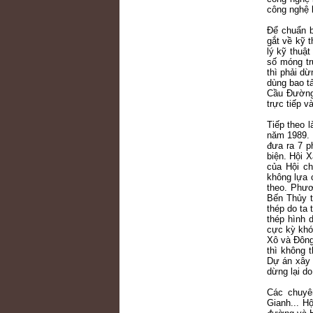
công nghệ
Để chuẩn b
gắt về kỹ 
lý kỹ thuậ
số móng tr
thì phải d
dùng bao t
Cầu Đường 
trực tiếp 
Tiếp theo 
năm 1989. 
đưa ra 7 
biện. Hội 
của Hội ch
không lựa 
theo. Phư
Bến Thủy t
thép do ta
thép hình 
cực kỳ khó 
Xô và Đông
thì không 
Dự án xây 
dừng lại do
Các chuyê
Gianh... H