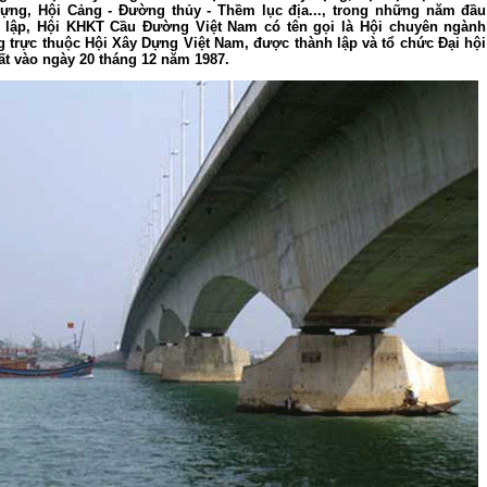
dựng, Hội Cảng - Đường thủy - Thềm lục địa..., trong những năm đầu
 lập, Hội KHKT Cầu Đường Việt Nam có tên gọi là Hội chuyên ngành
 trực thuộc Hội Xây Dựng Việt Nam, được thành lập và tổ chức Đại hội
ất vào ngày 20 tháng 12 năm 1987.
60 NĂM ĐIỆN BIÊN PHỦ
70 NĂM GTVT VIỆT NAM (1945 -
2015)