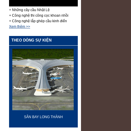
+ Những cây cầu Nhật Lệ
+ Công nghệ thi công cọc khoan nhồi
+ Công nghệ lắp ghép cầu kinh điển
Xem thêm >>
THEO DÒNG SỰ KIỆN
SÂN BAY LONG THÀNH
60 NĂM ĐIỆN BIÊN PHỦ