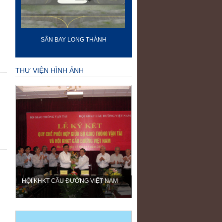
-
SÂN BAY LONG THÀNH
60 NĂM ĐIỆN BIÊN PH
THƯ VIỆN HÌNH ẢNH
HỘI KHKT CẦU ĐƯỜNG VIỆT NAM