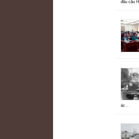
đầu cầu H
ác...