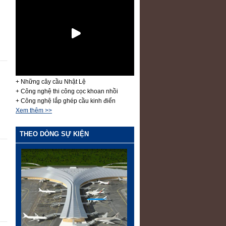
+ Những cây cầu Nhật Lệ
+ Công nghệ thi công cọc khoan nhồi
+ Công nghệ lắp ghép cầu kinh điển
Xem thêm >>
THEO DÒNG SỰ KIỆN