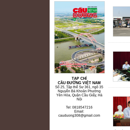
TẠP CHÍ
CẦU ĐƯỜNG VIỆT NAM
Số 25, Tập thể Sư 361, ngõ 35
Nguyễn Bá Khoản Phường
Yên Hòa, Quận Cầu Giấy, Hà
Nội
Tel: 0818547216
Email:
cauduong308@gmail.com