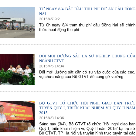
TỪ NGÀY 8/4 BẮT ĐẦU THU PHÍ DỰ ÁN CẦU ĐỒNG
NAI
2015
/
4
/
7
9
:
2
60 NĂM ĐIỆN BIÊN PHỦ
70 NĂM GTVT VIỆT NAM (1945 
Từ 0h ngày 8/4 trạm thu phí cầu Đồng Nai sẽ chính
2015)
thức hoạt động thu phí.
ĐỔI MỚI ĐƯỜNG SẮT LÀ SỰ NGHIỆP CHUNG CỦA
NGÀNH GTVT
2015
/
4
/
6
14
:
34
Đổi mới đường sắt cần có sự vào cuộc của các cục,
vụ chức năng của Bộ GTVT để cùng gỡ vướng.
BỘ GTVT TỔ CHỨC HỘI NGHỊ GIAO BAN TRỰC
TUYẾN QUÝ I, TRIỂN KHAI NHIỆM VỤ QUÝ II NĂM
2015
2015
/
4
/
3
14
:
36
Sáng nay (3/4), Bộ GTVT tổ chức “Hội nghị giao ban
Quý I, triển khai nhiệm vụ Quý II năm 2015” tại trụ sở
Bộ GTVT, TP Hà Nội và truyền hình trực tuyến tại các