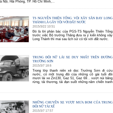
à Nội, Hải Phòng, TP. Hồ Chí Minh,...
TS NGUYỄN THIỆN TỐNG: VỘI XÂY SÂN BAY LONG
THÀNH LÀ GÂY TỘI VỚI ĐẤT NƯỚC
2015
/
3
/
22
10
:
51
Đó là lời phản bác của PGS-TS Nguyễn Thiện Tống
trước việc Bộ trưởng Thăng đưa ra ý kiến không xây
Long Thành thì mai sau lịch sử có tội với đất nước.
TRUNG ĐỘI NỮ LÁI XE DUY NHẤT TRÊN ĐƯỜNG
TRƯỜNG SƠN
2015
/
3
/
7
18
:
6
Trong lớp thanh niên xẻ dọc Trường Sơn đi cứu
nước, có một trung đội của những cô gái tuổi đôi
mươi lái xe Zin130, Gaz 51, Gaz 69… vượt núi băng
rừng, tải thương, tải đạn suốt những năm chiến tranh
NHỮNG CHUYẾN XE VƯỢT MƯA BOM CỦA TRUNG
ĐỘI NỮ TÀI XẾ
2015
/
3
/
7
17
:
57