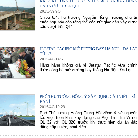
RÀ SOÁT TỔNG THỂ CÁC NÚT GIAO CẦN XÂY DỰNG
CẦU VƯỢT TRÊN QL1
2015
/
4
/
9
9
:
0
Chiều 8/4,Thứ trưởng Nguyễn Hồng Trường chủ trì
cuộc họp báo cáo tổng thể các nút giao cần xây dựng
cầu vượt trên QL1.
JETSTAR PACIFIC MỞ ĐƯỜNG BAY HÀ NỘI – ĐÀ LẠT
TỪ 1/6
2015
/
4
/
8
14
:
51
Hãng hàng không giá rẻ Jetstar Pacific vừa chính
thức công bố mở đường bay thẳng Hà Nội - Đà Lạt.
PHÓ THỦ TƯỚNG ĐỒNG Ý XÂY DỰNG CẦU VIỆT TRÌ -
BA VÌ
2015
/
4
/
8
10
:
28
Phó Thủ tướng Hoàng Trung Hải đồng ý về nguyên
tắc việc triển khai xây dựng cầu Việt Trì - Ba Vì nối
QL 32 với QL 32C trước khi thực hiện dự án đập
dâng cấp nước, phát điện.